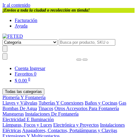
Ir al contenido
¡Envios a toda la ciudad o recolección en tienda!
Facturación
Ayuda
Cuenta
Ingresar
Favoritos
0
0
$
0.00
Todas las categorías
Plomería Y Fontanería
Llaves y Válvulas
Tuberías Y Conexiones
Baños y Cocinas
Gas
Bombas De Agua
Tinacos
Otros Accesorios Para Fontanería
Mangueras
Instalaciones De Fontanería
Electricidad E Iluminación
Lámparas, Focos y Luces
Electrónica y Proyectos
Instalaciones
Eléctricas
Apagadores, Contactos, Portalámparas y Clavijas
Extensiones Y Multicontactos