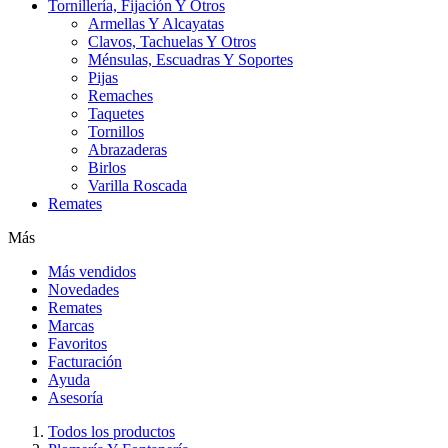
Tornillería, Fijación Y Otros
Armellas Y Alcayatas
Clavos, Tachuelas Y Otros
Ménsulas, Escuadras Y Soportes
Pijas
Remaches
Taquetes
Tornillos
Abrazaderas
Birlos
Varilla Roscada
Remates
Más
Más vendidos
Novedades
Remates
Marcas
Favoritos
Facturación
Ayuda
Asesoría
Todos los productos