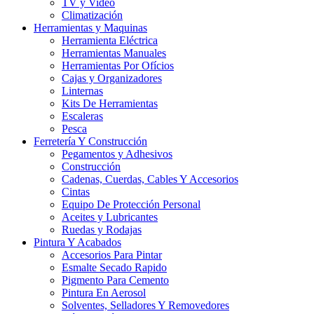
TV y Video
Climatización
Herramientas y Maquinas
Herramienta Eléctrica
Herramientas Manuales
Herramientas Por Ofícios
Cajas y Organizadores
Linternas
Kits De Herramientas
Escaleras
Pesca
Ferretería Y Construcción
Pegamentos y Adhesivos
Construcción
Cadenas, Cuerdas, Cables Y Accesorios
Cintas
Equipo De Protección Personal
Aceites y Lubricantes
Ruedas y Rodajas
Pintura Y Acabados
Accesorios Para Pintar
Esmalte Secado Rapido
Pigmento Para Cemento
Pintura En Aerosol
Solventes, Selladores Y Removedores