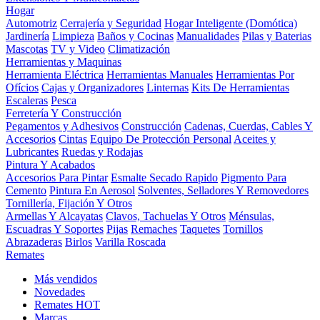
Hogar
Automotriz
Cerrajería y Seguridad
Hogar Inteligente (Domótica)
Jardinería
Limpieza
Baños y Cocinas
Manualidades
Pilas y Baterias
Mascotas
TV y Video
Climatización
Herramientas y Maquinas
Herramienta Eléctrica
Herramientas Manuales
Herramientas Por
Ofícios
Cajas y Organizadores
Linternas
Kits De Herramientas
Escaleras
Pesca
Ferretería Y Construcción
Pegamentos y Adhesivos
Construcción
Cadenas, Cuerdas, Cables Y
Accesorios
Cintas
Equipo De Protección Personal
Aceites y
Lubricantes
Ruedas y Rodajas
Pintura Y Acabados
Accesorios Para Pintar
Esmalte Secado Rapido
Pigmento Para
Cemento
Pintura En Aerosol
Solventes, Selladores Y Removedores
Tornillería, Fijación Y Otros
Armellas Y Alcayatas
Clavos, Tachuelas Y Otros
Ménsulas,
Escuadras Y Soportes
Pijas
Remaches
Taquetes
Tornillos
Abrazaderas
Birlos
Varilla Roscada
Remates
Más vendidos
Novedades
Remates
HOT
Marcas