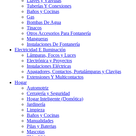
Llaves y Válvulas
Tuberías Y Conexiones
Baños y Cocinas
Gas
Bombas De Agua
Tinacos
Otros Accesorios Para Fontanería
Mangueras
Instalaciones De Fontanería
Electricidad E Iluminación
Lámparas, Focos y Luces
Electrónica y Proyectos
Instalaciones Eléctricas
Apagadores, Contactos, Portalámparas y Clavijas
Extensiones Y Multicontactos
Hogar
Automotriz
Cerrajería y Seguridad
Hogar Inteligente (Domótica)
Jardinería
Limpieza
Baños y Cocinas
Manualidades
Pilas y Baterias
Mascotas