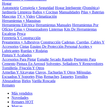
Hogar
Automotriz
Cerrajería y Seguridad
Hogar Inteligente (Domótica)
Jardinería
Limpieza
Baños y Cocinas
Manualidades
Pilas y Baterias
Mascotas
TV y Video
Climatización
Herramientas y Maquinas
Herramienta Eléctrica
Herramientas Manuales
Herramientas Por
Ofícios
Cajas y Organizadores
Linternas
Kits De Herramientas
Escaleras
Pesca
Ferretería Y Construcción
Pegamentos y Adhesivos
Construcción
Cadenas, Cuerdas, Cables Y
Accesorios
Cintas
Equipo De Protección Personal
Aceites y
Lubricantes
Ruedas y Rodajas
Pintura Y Acabados
Accesorios Para Pintar
Esmalte Secado Rapido
Pigmento Para
Cemento
Pintura En Aerosol
Solventes, Selladores Y Removedores
Tornillería, Fijación Y Otros
Armellas Y Alcayatas
Clavos, Tachuelas Y Otros
Ménsulas,
Escuadras Y Soportes
Pijas
Remaches
Taquetes
Tornillos
Abrazaderas
Birlos
Varilla Roscada
Remates
Más vendidos
Novedades
Remates
HOT
Marcas