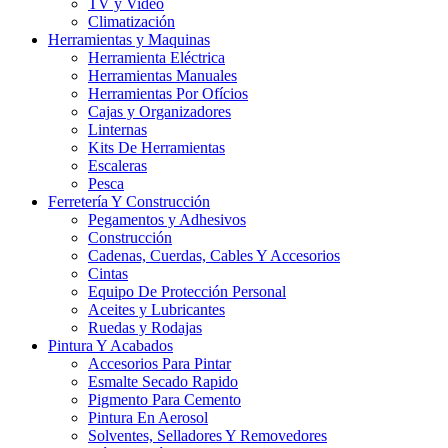
TV y Video
Climatización
Herramientas y Maquinas
Herramienta Eléctrica
Herramientas Manuales
Herramientas Por Ofícios
Cajas y Organizadores
Linternas
Kits De Herramientas
Escaleras
Pesca
Ferretería Y Construcción
Pegamentos y Adhesivos
Construcción
Cadenas, Cuerdas, Cables Y Accesorios
Cintas
Equipo De Protección Personal
Aceites y Lubricantes
Ruedas y Rodajas
Pintura Y Acabados
Accesorios Para Pintar
Esmalte Secado Rapido
Pigmento Para Cemento
Pintura En Aerosol
Solventes, Selladores Y Removedores