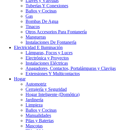
Llaves y Válvulas
Tuberías Y Conexiones
Baños y Cocinas
Gas
Bombas De Agua
Tinacos
Otros Accesorios Para Fontanería
Mangueras
Instalaciones De Fontanería
Electricidad E Iluminación
Lámparas, Focos y Luces
Electrónica y Proyectos
Instalaciones Eléctricas
Apagadores, Contactos, Portalámparas y Clavijas
Extensiones Y Multicontactos
Hogar
Automotriz
Cerrajería y Seguridad
Hogar Inteligente (Domótica)
Jardinería
Limpieza
Baños y Cocinas
Manualidades
Pilas y Baterias
Mascotas