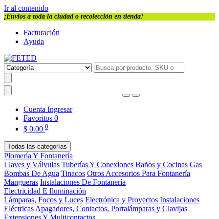
Ir al contenido
¡Envios a toda la ciudad o recolección en tienda!
Facturación
Ayuda
Cuenta
Ingresar
Favoritos
0
0
$
0.00
Todas las categorías
Plomería Y Fontanería
Llaves y Válvulas
Tuberías Y Conexiones
Baños y Cocinas
Gas
Bombas De Agua
Tinacos
Otros Accesorios Para Fontanería
Mangueras
Instalaciones De Fontanería
Electricidad E Iluminación
Lámparas, Focos y Luces
Electrónica y Proyectos
Instalaciones
Eléctricas
Apagadores, Contactos, Portalámparas y Clavijas
Extensiones Y Multicontactos