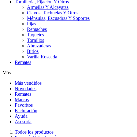
Tornillería, Fijación Y Otros
Armellas Y Alcayatas
Clavos, Tachuelas Y Otros
Ménsulas, Escuadras Y Soportes
Pijas
Remaches
Taquetes
Tornillos
Abrazaderas
Birlos
Varilla Roscada
Remates
Más
Más vendidos
Novedades
Remates
Marcas
Favoritos
Facturación
Ayuda
Asesoría
Todos los productos