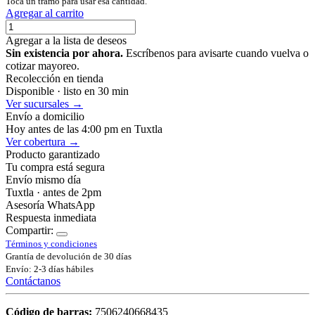
Toca un tramo para usar esa cantidad.
Agregar al carrito
Agregar a la lista de deseos
Sin existencia por ahora.
Escríbenos para avisarte cuando vuelva o
cotizar mayoreo.
Recolección en tienda
Disponible · listo en 30 min
Ver sucursales →
Envío a domicilio
Hoy antes de las 4:00 pm en Tuxtla
Ver cobertura →
Producto garantizado
Tu compra está segura
Envío mismo día
Tuxtla · antes de 2pm
Asesoría WhatsApp
Respuesta inmediata
Compartir:
Términos y condiciones
Grantía de devolución de 30 días
Envío: 2-3 días hábiles
Contáctanos
Código de barras:
7506240668435