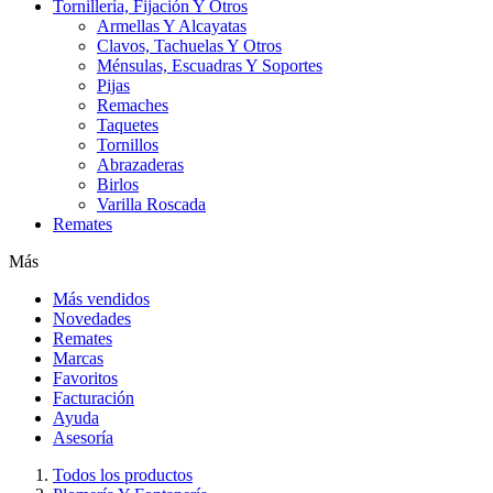
Tornillería, Fijación Y Otros
Armellas Y Alcayatas
Clavos, Tachuelas Y Otros
Ménsulas, Escuadras Y Soportes
Pijas
Remaches
Taquetes
Tornillos
Abrazaderas
Birlos
Varilla Roscada
Remates
Más
Más vendidos
Novedades
Remates
Marcas
Favoritos
Facturación
Ayuda
Asesoría
Todos los productos