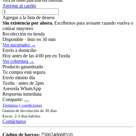
Toca un tramo para usar esa cantidad.
Agregar al carrito
Agregar a la lista de deseos
Sin existencia por ahora.
Escríbenos para avisarte cuando vuelva o
cotizar mayoreo.
Recolección en tienda
Disponible · listo en 30 min
Ver sucursales →
Envío a domicilio
Hoy antes de las 4:00 pm en Tuxtla
Ver cobertura →
Producto garantizado
Tu compra está segura
Envío mismo día
Tuxtla · antes de 2pm
Asesoría WhatsApp
Respuesta inmediata
Compartir:
Términos y condiciones
Grantía de devolución de 30 días
Envío: 2-3 días hábiles
Contáctanos
Código de barras:
7506240668510