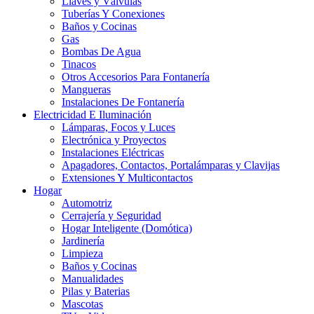
Llaves y Válvulas
Tuberías Y Conexiones
Baños y Cocinas
Gas
Bombas De Agua
Tinacos
Otros Accesorios Para Fontanería
Mangueras
Instalaciones De Fontanería
Electricidad E Iluminación
Lámparas, Focos y Luces
Electrónica y Proyectos
Instalaciones Eléctricas
Apagadores, Contactos, Portalámparas y Clavijas
Extensiones Y Multicontactos
Hogar
Automotriz
Cerrajería y Seguridad
Hogar Inteligente (Domótica)
Jardinería
Limpieza
Baños y Cocinas
Manualidades
Pilas y Baterias
Mascotas