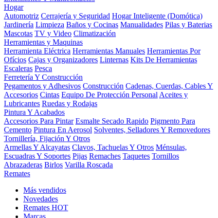
Hogar
Automotriz
Cerrajería y Seguridad
Hogar Inteligente (Domótica)
Jardinería
Limpieza
Baños y Cocinas
Manualidades
Pilas y Baterias
Mascotas
TV y Video
Climatización
Herramientas y Maquinas
Herramienta Eléctrica
Herramientas Manuales
Herramientas Por
Ofícios
Cajas y Organizadores
Linternas
Kits De Herramientas
Escaleras
Pesca
Ferretería Y Construcción
Pegamentos y Adhesivos
Construcción
Cadenas, Cuerdas, Cables Y
Accesorios
Cintas
Equipo De Protección Personal
Aceites y
Lubricantes
Ruedas y Rodajas
Pintura Y Acabados
Accesorios Para Pintar
Esmalte Secado Rapido
Pigmento Para
Cemento
Pintura En Aerosol
Solventes, Selladores Y Removedores
Tornillería, Fijación Y Otros
Armellas Y Alcayatas
Clavos, Tachuelas Y Otros
Ménsulas,
Escuadras Y Soportes
Pijas
Remaches
Taquetes
Tornillos
Abrazaderas
Birlos
Varilla Roscada
Remates
Más vendidos
Novedades
Remates
HOT
Marcas