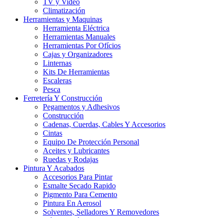
TV y Video
Climatización
Herramientas y Maquinas
Herramienta Eléctrica
Herramientas Manuales
Herramientas Por Ofícios
Cajas y Organizadores
Linternas
Kits De Herramientas
Escaleras
Pesca
Ferretería Y Construcción
Pegamentos y Adhesivos
Construcción
Cadenas, Cuerdas, Cables Y Accesorios
Cintas
Equipo De Protección Personal
Aceites y Lubricantes
Ruedas y Rodajas
Pintura Y Acabados
Accesorios Para Pintar
Esmalte Secado Rapido
Pigmento Para Cemento
Pintura En Aerosol
Solventes, Selladores Y Removedores