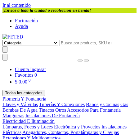
Ir al contenido
¡Envios a toda la ciudad o recolección en tienda!
Facturación
Ayuda
Cuenta
Ingresar
Favoritos
0
0
$
0.00
Todas las categorías
Plomería Y Fontanería
Llaves y Válvulas
Tuberías Y Conexiones
Baños y Cocinas
Gas
Bombas De Agua
Tinacos
Otros Accesorios Para Fontanería
Mangueras
Instalaciones De Fontanería
Electricidad E Iluminación
Lámparas, Focos y Luces
Electrónica y Proyectos
Instalaciones
Eléctricas
Apagadores, Contactos, Portalámparas y Clavijas
Extensiones Y Multicontactos