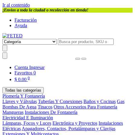
Ir al contenido
¡Envios a toda la ciudad o recolección en tienda!
Facturación
Ayuda
Cuenta
Ingresar
Favoritos
0
0
$
0.00
Todas las categorías
Plomería Y Fontanería
Llaves y Válvulas
Tuberías Y Conexiones
Baños y Cocinas
Gas
Bombas De Agua
Tinacos
Otros Accesorios Para Fontanería
Mangueras
Instalaciones De Fontanería
Electricidad E Iluminación
Lámparas, Focos y Luces
Electrónica y Proyectos
Instalaciones
Eléctricas
Apagadores, Contactos, Portalámparas y Clavijas
Extensiones Y Multicontactos