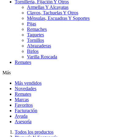
Tornillería, Fijación Y Otros
Armellas Y Alcayatas
Clavos, Tachuelas Y Otros
Ménsulas, Escuadras Y Soportes
Pijas
Remaches
Taquetes
Tornillos
Abrazaderas
Birlos
Varilla Roscada
Remates
Más
Más vendidos
Novedades
Remates
Marcas
Favoritos
Facturación
Ayuda
Asesoría
Todos los productos