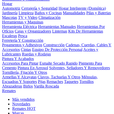
Hogar
Automotriz
Cerrajería y Seguridad
Hogar Inteligente (Domótica)
Jardinería
Limpieza
Baños y Cocinas
Manualidades
Pilas y Baterias
Mascotas
TV y Video
Climatización
Herramientas y Maquinas
Herramienta Eléctrica
Herramientas Manuales
Herramientas Por
Ofícios
Cajas y Organizadores
Linternas
Kits De Herramientas
Escaleras
Pesca
Ferretería Y Construcción
Pegamentos y Adhesivos
Construcción
Cadenas, Cuerdas, Cables Y
Accesorios
Cintas
Equipo De Protección Personal
Aceites y
Lubricantes
Ruedas y Rodajas
Pintura Y Acabados
Accesorios Para Pintar
Esmalte Secado Rapido
Pigmento Para
Cemento
Pintura En Aerosol
Solventes, Selladores Y Removedores
Tornillería, Fijación Y Otros
Armellas Y Alcayatas
Clavos, Tachuelas Y Otros
Ménsulas,
Escuadras Y Soportes
Pijas
Remaches
Taquetes
Tornillos
Abrazaderas
Birlos
Varilla Roscada
Remates
Más vendidos
Novedades
Remates
HOT
Marcas