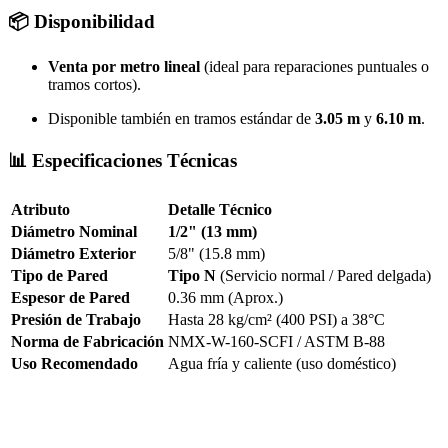
📦 Disponibilidad
Venta por metro lineal
(ideal para reparaciones puntuales o
tramos cortos).
Disponible también en tramos estándar de
3.05 m
y
6.10 m
.
📊 Especificaciones Técnicas
Atributo
Detalle Técnico
Diámetro Nominal
1/2" (13 mm)
Diámetro Exterior
5/8" (15.8 mm)
Tipo de Pared
Tipo N
(Servicio normal / Pared delgada)
Espesor de Pared
0.36 mm (Aprox.)
Presión de Trabajo
Hasta 28 kg/cm² (400 PSI) a 38°C
Norma de Fabricación
NMX-W-160-SCFI / ASTM B-88
Uso Recomendado
Agua fría y caliente (uso doméstico)
Tubo de cobre 13mm tipo n, tuberia rigida iusa 1/2, cobre 1/2 por
metro, tuberia para agua residencial 1/2, tramo de cobre
económico, iusa cobre 13mm.