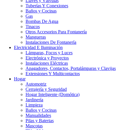
Llaves y Válvulas
Tuberías Y Conexiones
Baños y Cocinas
Gas
Bombas De Agua
Tinacos
Otros Accesorios Para Fontanería
Mangueras
Instalaciones De Fontanería
Electricidad E Iluminación
Lámparas, Focos y Luces
Electrónica y Proyectos
Instalaciones Eléctricas
Apagadores, Contactos, Portalámparas y Clavijas
Extensiones Y Multicontactos
Hogar
Automotriz
Cerrajería y Seguridad
Hogar Inteligente (Domótica)
Jardinería
Limpieza
Baños y Cocinas
Manualidades
Pilas y Baterias
Mascotas