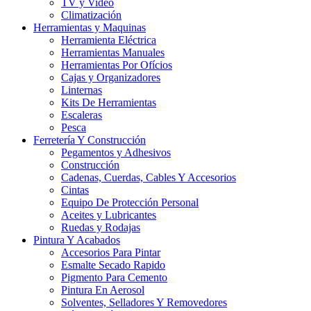
TV y Video
Climatización
Herramientas y Maquinas
Herramienta Eléctrica
Herramientas Manuales
Herramientas Por Ofícios
Cajas y Organizadores
Linternas
Kits De Herramientas
Escaleras
Pesca
Ferretería Y Construcción
Pegamentos y Adhesivos
Construcción
Cadenas, Cuerdas, Cables Y Accesorios
Cintas
Equipo De Protección Personal
Aceites y Lubricantes
Ruedas y Rodajas
Pintura Y Acabados
Accesorios Para Pintar
Esmalte Secado Rapido
Pigmento Para Cemento
Pintura En Aerosol
Solventes, Selladores Y Removedores