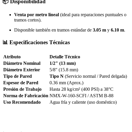
📦 Disponibilidad
Venta por metro lineal
(ideal para reparaciones puntuales o
tramos cortos).
Disponible también en tramos estándar de
3.05 m
y
6.10 m
.
📊 Especificaciones Técnicas
Atributo
Detalle Técnico
Diámetro Nominal
1/2" (13 mm)
Diámetro Exterior
5/8" (15.8 mm)
Tipo de Pared
Tipo N
(Servicio normal / Pared delgada)
Espesor de Pared
0.36 mm (Aprox.)
Presión de Trabajo
Hasta 28 kg/cm² (400 PSI) a 38°C
Norma de Fabricación
NMX-W-160-SCFI / ASTM B-88
Uso Recomendado
Agua fría y caliente (uso doméstico)
Tubo de cobre 13mm tipo n, tuberia rigida iusa 1/2, cobre 1/2 por
metro, tuberia para agua residencial 1/2, tramo de cobre
económico, iusa cobre 13mm.