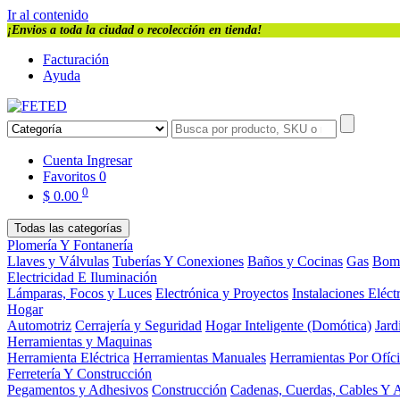
Ir al contenido
¡Envios a toda la ciudad o recolección en tienda!
Facturación
Ayuda
Cuenta
Ingresar
Favoritos
0
0
$
0.00
Todas las categorías
Plomería Y Fontanería
Llaves y Válvulas
Tuberías Y Conexiones
Baños y Cocinas
Gas
Bom
Electricidad E Iluminación
Lámparas, Focos y Luces
Electrónica y Proyectos
Instalaciones Eléct
Hogar
Automotriz
Cerrajería y Seguridad
Hogar Inteligente (Domótica)
Jard
Herramientas y Maquinas
Herramienta Eléctrica
Herramientas Manuales
Herramientas Por Ofíc
Ferretería Y Construcción
Pegamentos y Adhesivos
Construcción
Cadenas, Cuerdas, Cables Y 