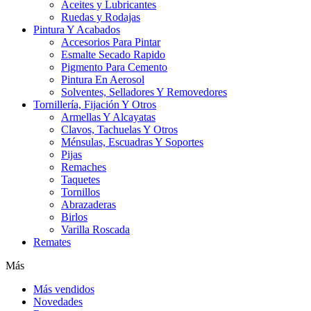
Aceites y Lubricantes
Ruedas y Rodajas
Pintura Y Acabados
Accesorios Para Pintar
Esmalte Secado Rapido
Pigmento Para Cemento
Pintura En Aerosol
Solventes, Selladores Y Removedores
Tornillería, Fijación Y Otros
Armellas Y Alcayatas
Clavos, Tachuelas Y Otros
Ménsulas, Escuadras Y Soportes
Pijas
Remaches
Taquetes
Tornillos
Abrazaderas
Birlos
Varilla Roscada
Remates
Más
Más vendidos
Novedades