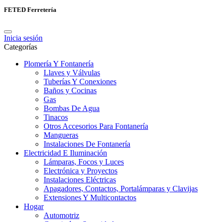
FETED Ferretería
Inicia sesión
Categorías
Plomería Y Fontanería
Llaves y Válvulas
Tuberías Y Conexiones
Baños y Cocinas
Gas
Bombas De Agua
Tinacos
Otros Accesorios Para Fontanería
Mangueras
Instalaciones De Fontanería
Electricidad E Iluminación
Lámparas, Focos y Luces
Electrónica y Proyectos
Instalaciones Eléctricas
Apagadores, Contactos, Portalámparas y Clavijas
Extensiones Y Multicontactos
Hogar
Automotriz