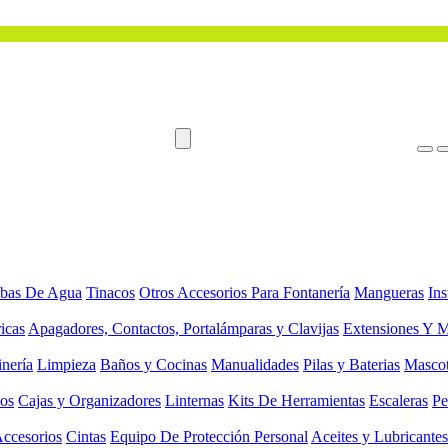
bas De Agua
Tinacos
Otros Accesorios Para Fontanería
Mangueras
Ins
ricas
Apagadores, Contactos, Portalámparas y Clavijas
Extensiones Y M
inería
Limpieza
Baños y Cocinas
Manualidades
Pilas y Baterias
Masco
ios
Cajas y Organizadores
Linternas
Kits De Herramientas
Escaleras
Pe
Accesorios
Cintas
Equipo De Protección Personal
Aceites y Lubricantes