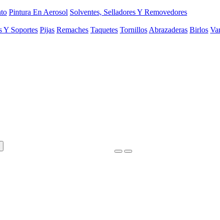
to
Pintura En Aerosol
Solventes, Selladores Y Removedores
s Y Soportes
Pijas
Remaches
Taquetes
Tornillos
Abrazaderas
Birlos
Var