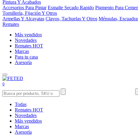
Pintura Y Acabados
Accesorios Para Pintar
Esmalte Secado Rapido
Pigmento Para Cemen
Tornillería, Fijación Y Otros
Armellas Y Alcayatas
Clavos, Tachuelas Y Otros
Ménsulas, Escuadra
Remates
Más vendidos
Novedades
Remates
HOT
Marcas
Para tu casa
Asesoría
0
Todas
Remates
HOT
Novedades
Más vendidos
Marcas
Asesoría