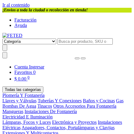
Ir al contenido
¡Envios a toda la ciudad o recolección en tienda!
Facturación
Ayuda
Cuenta
Ingresar
Favoritos
0
0
$
0.00
Todas las categorías
Plomería Y Fontanería
Llaves y Válvulas
Tuberías Y Conexiones
Baños y Cocinas
Gas
Bombas De Agua
Tinacos
Otros Accesorios Para Fontanería
Mangueras
Instalaciones De Fontanería
Electricidad E Iluminación
Lámparas, Focos y Luces
Electrónica y Proyectos
Instalaciones
Eléctricas
Apagadores, Contactos, Portalámparas y Clavijas
Extensiones Y Multicontactos