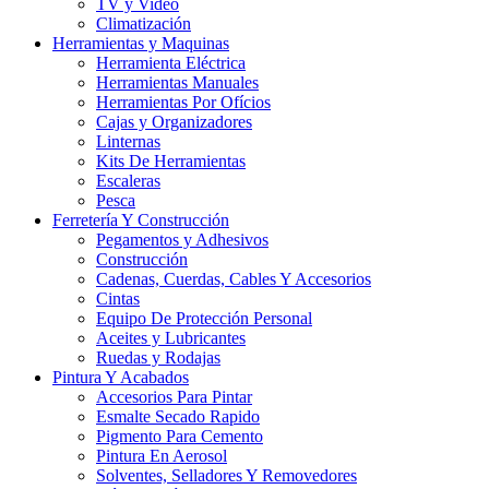
TV y Video
Climatización
Herramientas y Maquinas
Herramienta Eléctrica
Herramientas Manuales
Herramientas Por Ofícios
Cajas y Organizadores
Linternas
Kits De Herramientas
Escaleras
Pesca
Ferretería Y Construcción
Pegamentos y Adhesivos
Construcción
Cadenas, Cuerdas, Cables Y Accesorios
Cintas
Equipo De Protección Personal
Aceites y Lubricantes
Ruedas y Rodajas
Pintura Y Acabados
Accesorios Para Pintar
Esmalte Secado Rapido
Pigmento Para Cemento
Pintura En Aerosol
Solventes, Selladores Y Removedores