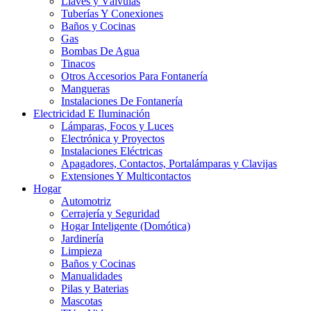
Llaves y Válvulas
Tuberías Y Conexiones
Baños y Cocinas
Gas
Bombas De Agua
Tinacos
Otros Accesorios Para Fontanería
Mangueras
Instalaciones De Fontanería
Electricidad E Iluminación
Lámparas, Focos y Luces
Electrónica y Proyectos
Instalaciones Eléctricas
Apagadores, Contactos, Portalámparas y Clavijas
Extensiones Y Multicontactos
Hogar
Automotriz
Cerrajería y Seguridad
Hogar Inteligente (Domótica)
Jardinería
Limpieza
Baños y Cocinas
Manualidades
Pilas y Baterias
Mascotas