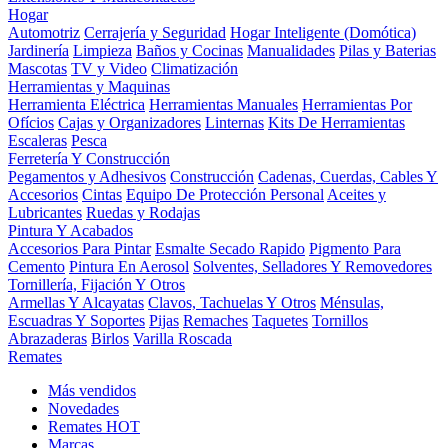
Hogar
Automotriz
Cerrajería y Seguridad
Hogar Inteligente (Domótica)
Jardinería
Limpieza
Baños y Cocinas
Manualidades
Pilas y Baterias
Mascotas
TV y Video
Climatización
Herramientas y Maquinas
Herramienta Eléctrica
Herramientas Manuales
Herramientas Por
Ofícios
Cajas y Organizadores
Linternas
Kits De Herramientas
Escaleras
Pesca
Ferretería Y Construcción
Pegamentos y Adhesivos
Construcción
Cadenas, Cuerdas, Cables Y
Accesorios
Cintas
Equipo De Protección Personal
Aceites y
Lubricantes
Ruedas y Rodajas
Pintura Y Acabados
Accesorios Para Pintar
Esmalte Secado Rapido
Pigmento Para
Cemento
Pintura En Aerosol
Solventes, Selladores Y Removedores
Tornillería, Fijación Y Otros
Armellas Y Alcayatas
Clavos, Tachuelas Y Otros
Ménsulas,
Escuadras Y Soportes
Pijas
Remaches
Taquetes
Tornillos
Abrazaderas
Birlos
Varilla Roscada
Remates
Más vendidos
Novedades
Remates
HOT
Marcas