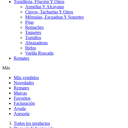
Tornillería, Fijación Y Otros
Armellas Y Alcayatas
Clavos, Tachuelas Y Otros
Ménsulas, Escuadras Y Soportes
Pijas
Remaches
Taquetes
Tornillos
Abrazaderas
Birlos
Varilla Roscada
Remates
Más
Más vendidos
Novedades
Remates
Marcas
Favoritos
Facturación
Ayuda
Asesoría
Todos los productos