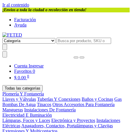
Ir al contenido
¡Envios a toda la ciudad o recolección en tienda!
Facturación
Ayuda
Cuenta
Ingresar
Favoritos
0
0
$
0.00
Todas las categorías
Plomería Y Fontanería
Llaves y Válvulas
Tuberías Y Conexiones
Baños y Cocinas
Gas
Bombas De Agua
Tinacos
Otros Accesorios Para Fontanería
Mangueras
Instalaciones De Fontanería
Electricidad E Iluminación
Lámparas, Focos y Luces
Electrónica y Proyectos
Instalaciones
Eléctricas
Apagadores, Contactos, Portalámparas y Clavijas
Extensiones Y Multicontactos