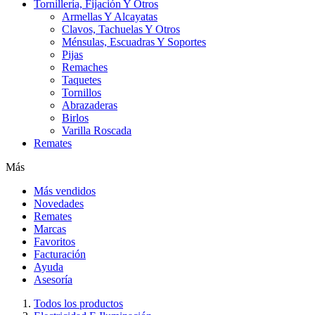
Tornillería, Fijación Y Otros
Armellas Y Alcayatas
Clavos, Tachuelas Y Otros
Ménsulas, Escuadras Y Soportes
Pijas
Remaches
Taquetes
Tornillos
Abrazaderas
Birlos
Varilla Roscada
Remates
Más
Más vendidos
Novedades
Remates
Marcas
Favoritos
Facturación
Ayuda
Asesoría
Todos los productos