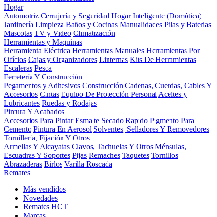
Hogar
Automotriz
Cerrajería y Seguridad
Hogar Inteligente (Domótica)
Jardinería
Limpieza
Baños y Cocinas
Manualidades
Pilas y Baterias
Mascotas
TV y Video
Climatización
Herramientas y Maquinas
Herramienta Eléctrica
Herramientas Manuales
Herramientas Por
Ofícios
Cajas y Organizadores
Linternas
Kits De Herramientas
Escaleras
Pesca
Ferretería Y Construcción
Pegamentos y Adhesivos
Construcción
Cadenas, Cuerdas, Cables Y
Accesorios
Cintas
Equipo De Protección Personal
Aceites y
Lubricantes
Ruedas y Rodajas
Pintura Y Acabados
Accesorios Para Pintar
Esmalte Secado Rapido
Pigmento Para
Cemento
Pintura En Aerosol
Solventes, Selladores Y Removedores
Tornillería, Fijación Y Otros
Armellas Y Alcayatas
Clavos, Tachuelas Y Otros
Ménsulas,
Escuadras Y Soportes
Pijas
Remaches
Taquetes
Tornillos
Abrazaderas
Birlos
Varilla Roscada
Remates
Más vendidos
Novedades
Remates
HOT
Marcas