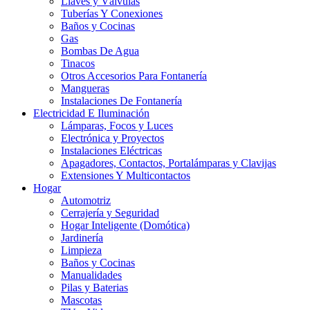
Llaves y Válvulas
Tuberías Y Conexiones
Baños y Cocinas
Gas
Bombas De Agua
Tinacos
Otros Accesorios Para Fontanería
Mangueras
Instalaciones De Fontanería
Electricidad E Iluminación
Lámparas, Focos y Luces
Electrónica y Proyectos
Instalaciones Eléctricas
Apagadores, Contactos, Portalámparas y Clavijas
Extensiones Y Multicontactos
Hogar
Automotriz
Cerrajería y Seguridad
Hogar Inteligente (Domótica)
Jardinería
Limpieza
Baños y Cocinas
Manualidades
Pilas y Baterias
Mascotas