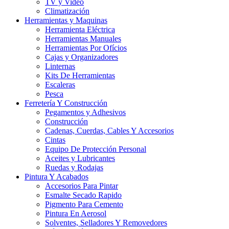
TV y Video
Climatización
Herramientas y Maquinas
Herramienta Eléctrica
Herramientas Manuales
Herramientas Por Ofícios
Cajas y Organizadores
Linternas
Kits De Herramientas
Escaleras
Pesca
Ferretería Y Construcción
Pegamentos y Adhesivos
Construcción
Cadenas, Cuerdas, Cables Y Accesorios
Cintas
Equipo De Protección Personal
Aceites y Lubricantes
Ruedas y Rodajas
Pintura Y Acabados
Accesorios Para Pintar
Esmalte Secado Rapido
Pigmento Para Cemento
Pintura En Aerosol
Solventes, Selladores Y Removedores