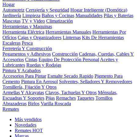
Hogar
Automotriz
Cerrajería y Seguridad
Hogar Inteligente (Domótica)
Jardinería
Limpieza
Baños y Cocinas
Manualidades
Pilas y Baterias
Mascotas
TV y Video
Climatización
Herramientas y Maquinas
Herramienta Eléctrica
Herramientas Manuales
Herramientas Por
Ofícios
Cajas y Organizadores
Linternas
Kits De Herramientas
Escaleras
Pesca
Ferretería Y Construcción
Pegamentos y Adhesivos
Construcción
Cadenas, Cuerdas, Cables Y
Accesorios
Cintas
Equipo De Protección Personal
Aceites y
Lubricantes
Ruedas y Rodajas
Pintura Y Acabados
Accesorios Para Pintar
Esmalte Secado Rapido
Pigmento Para
Cemento
Pintura En Aerosol
Solventes, Selladores Y Removedores
Tornillería, Fijación Y Otros
Armellas Y Alcayatas
Clavos, Tachuelas Y Otros
Ménsulas,
Escuadras Y Soportes
Pijas
Remaches
Taquetes
Tornillos
Abrazaderas
Birlos
Varilla Roscada
Remates
Más vendidos
Novedades
Remates
HOT
Marcas