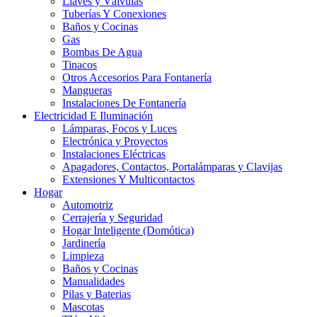
Llaves y Válvulas
Tuberías Y Conexiones
Baños y Cocinas
Gas
Bombas De Agua
Tinacos
Otros Accesorios Para Fontanería
Mangueras
Instalaciones De Fontanería
Electricidad E Iluminación
Lámparas, Focos y Luces
Electrónica y Proyectos
Instalaciones Eléctricas
Apagadores, Contactos, Portalámparas y Clavijas
Extensiones Y Multicontactos
Hogar
Automotriz
Cerrajería y Seguridad
Hogar Inteligente (Domótica)
Jardinería
Limpieza
Baños y Cocinas
Manualidades
Pilas y Baterias
Mascotas