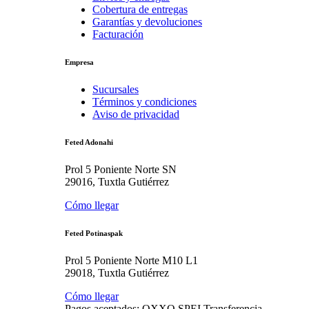
Cobertura de entregas
Garantías y devoluciones
Facturación
Empresa
Sucursales
Términos y condiciones
Aviso de privacidad
Feted Adonahi
Prol 5 Poniente Norte SN
29016, Tuxtla Gutiérrez
Cómo llegar
Feted Potinaspak
Prol 5 Poniente Norte M10 L1
29018, Tuxtla Gutiérrez
Cómo llegar
Pagos aceptados:
OXXO
SPEI
Transferencia