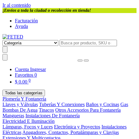
Ir al contenido
¡Envios a toda la ciudad o recolección en tienda!
Facturación
Ayuda
Cuenta
Ingresar
Favoritos
0
0
$
0.00
Todas las categorías
Plomería Y Fontanería
Llaves y Válvulas
Tuberías Y Conexiones
Baños y Cocinas
Gas
Bombas De Agua
Tinacos
Otros Accesorios Para Fontanería
Mangueras
Instalaciones De Fontanería
Electricidad E Iluminación
Lámparas, Focos y Luces
Electrónica y Proyectos
Instalaciones
Eléctricas
Apagadores, Contactos, Portalámparas y Clavijas
Extensiones Y Multicontactos