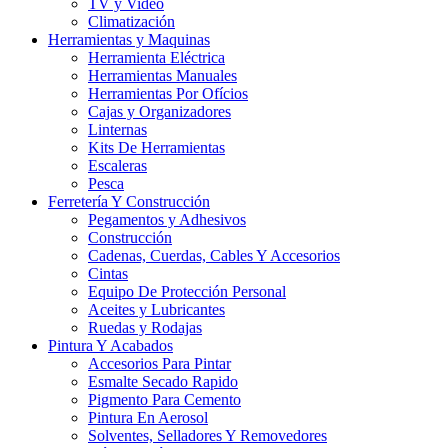
TV y Video
Climatización
Herramientas y Maquinas
Herramienta Eléctrica
Herramientas Manuales
Herramientas Por Ofícios
Cajas y Organizadores
Linternas
Kits De Herramientas
Escaleras
Pesca
Ferretería Y Construcción
Pegamentos y Adhesivos
Construcción
Cadenas, Cuerdas, Cables Y Accesorios
Cintas
Equipo De Protección Personal
Aceites y Lubricantes
Ruedas y Rodajas
Pintura Y Acabados
Accesorios Para Pintar
Esmalte Secado Rapido
Pigmento Para Cemento
Pintura En Aerosol
Solventes, Selladores Y Removedores