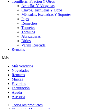
Tornillería, Fijación Y Otros
Armellas Y Alcayatas
Clavos, Tachuelas Y Otros
Ménsulas, Escuadras Y Soportes
Pijas
Remaches
Taquetes
Tornillos
Abrazaderas
Birlos
Varilla Roscada
Remates
Más
Más vendidos
Novedades
Remates
Marcas
Favoritos
Facturación
Ayuda
Asesoría
Todos los productos