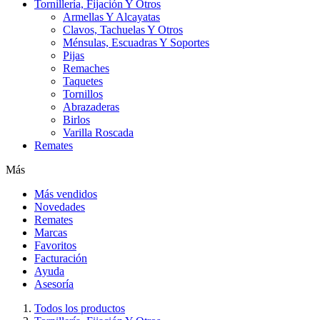
Tornillería, Fijación Y Otros
Armellas Y Alcayatas
Clavos, Tachuelas Y Otros
Ménsulas, Escuadras Y Soportes
Pijas
Remaches
Taquetes
Tornillos
Abrazaderas
Birlos
Varilla Roscada
Remates
Más
Más vendidos
Novedades
Remates
Marcas
Favoritos
Facturación
Ayuda
Asesoría
Todos los productos