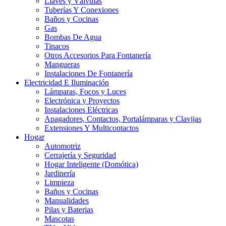
Llaves y Válvulas
Tuberías Y Conexiones
Baños y Cocinas
Gas
Bombas De Agua
Tinacos
Otros Accesorios Para Fontanería
Mangueras
Instalaciones De Fontanería
Electricidad E Iluminación
Lámparas, Focos y Luces
Electrónica y Proyectos
Instalaciones Eléctricas
Apagadores, Contactos, Portalámparas y Clavijas
Extensiones Y Multicontactos
Hogar
Automotriz
Cerrajería y Seguridad
Hogar Inteligente (Domótica)
Jardinería
Limpieza
Baños y Cocinas
Manualidades
Pilas y Baterias
Mascotas