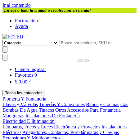
Ir al contenido
¡Envios a toda la ciudad o recolección en tienda!
Facturación
Ayuda
Cuenta
Ingresar
Favoritos
0
0
$
0.00
Todas las categorías
Plomería Y Fontanería
Llaves y Válvulas
Tuberías Y Conexiones
Baños y Cocinas
Gas
Bombas De Agua
Tinacos
Otros Accesorios Para Fontanería
Mangueras
Instalaciones De Fontanería
Electricidad E Iluminación
Lámparas, Focos y Luces
Electrónica y Proyectos
Instalaciones
Eléctricas
Apagadores, Contactos, Portalámparas y Clavijas
Extensiones Y Multicontactos