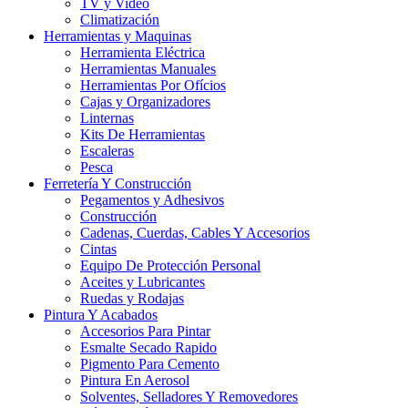
TV y Video
Climatización
Herramientas y Maquinas
Herramienta Eléctrica
Herramientas Manuales
Herramientas Por Ofícios
Cajas y Organizadores
Linternas
Kits De Herramientas
Escaleras
Pesca
Ferretería Y Construcción
Pegamentos y Adhesivos
Construcción
Cadenas, Cuerdas, Cables Y Accesorios
Cintas
Equipo De Protección Personal
Aceites y Lubricantes
Ruedas y Rodajas
Pintura Y Acabados
Accesorios Para Pintar
Esmalte Secado Rapido
Pigmento Para Cemento
Pintura En Aerosol
Solventes, Selladores Y Removedores