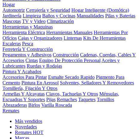
Hogar
Automotriz
Cerrajería y Seguridad
Hogar Inteligente (Domótica)
Jardinería
Limpieza
Baños y Cocinas
Manualidades
Pilas y Baterias
Mascotas
TV y Video
Climatización
Herramientas y Maquinas
Herramienta Eléctrica
Herramientas Manuales
Herramientas Por
Ofícios
Cajas y Organizadores
Linternas
Kits De Herramientas
Escaleras
Pesca
Ferretería Y Construcción
Pegamentos y Adhesivos
Construcción
Cadenas, Cuerdas, Cables Y
Accesorios
Cintas
Equipo De Protección Personal
Aceites y
Lubricantes
Ruedas y Rodajas
Pintura Y Acabados
Accesorios Para Pintar
Esmalte Secado Rapido
Pigmento Para
Cemento
Pintura En Aerosol
Solventes, Selladores Y Removedores
Tornillería, Fijación Y Otros
Armellas Y Alcayatas
Clavos, Tachuelas Y Otros
Ménsulas,
Escuadras Y Soportes
Pijas
Remaches
Taquetes
Tornillos
Abrazaderas
Birlos
Varilla Roscada
Remates
Más vendidos
Novedades
Remates
HOT
Marcas