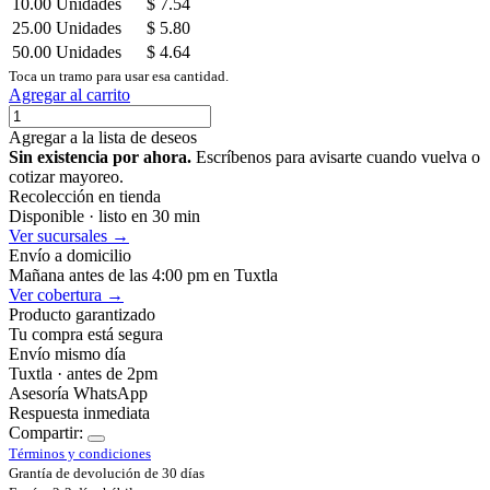
10.00
Unidades
$
7.54
25.00
Unidades
$
5.80
50.00
Unidades
$
4.64
Toca un tramo para usar esa cantidad.
Agregar al carrito
Agregar a la lista de deseos
Sin existencia por ahora.
Escríbenos para avisarte cuando vuelva o
cotizar mayoreo.
Recolección en tienda
Disponible · listo en 30 min
Ver sucursales →
Envío a domicilio
Mañana antes de las 4:00 pm en Tuxtla
Ver cobertura →
Producto garantizado
Tu compra está segura
Envío mismo día
Tuxtla · antes de 2pm
Asesoría WhatsApp
Respuesta inmediata
Compartir:
Términos y condiciones
Grantía de devolución de 30 días