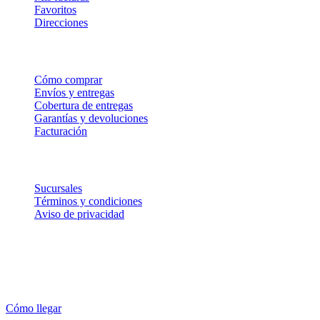
Favoritos
Direcciones
Comprar
Cómo comprar
Envíos y entregas
Cobertura de entregas
Garantías y devoluciones
Facturación
Empresa
Sucursales
Términos y condiciones
Aviso de privacidad
Feted Adonahi
Prol 5 Poniente Norte SN
29016, Tuxtla Gutiérrez
Cómo llegar