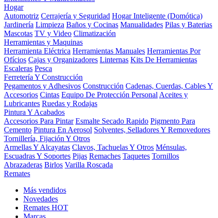
Hogar
Automotriz
Cerrajería y Seguridad
Hogar Inteligente (Domótica)
Jardinería
Limpieza
Baños y Cocinas
Manualidades
Pilas y Baterias
Mascotas
TV y Video
Climatización
Herramientas y Maquinas
Herramienta Eléctrica
Herramientas Manuales
Herramientas Por
Ofícios
Cajas y Organizadores
Linternas
Kits De Herramientas
Escaleras
Pesca
Ferretería Y Construcción
Pegamentos y Adhesivos
Construcción
Cadenas, Cuerdas, Cables Y
Accesorios
Cintas
Equipo De Protección Personal
Aceites y
Lubricantes
Ruedas y Rodajas
Pintura Y Acabados
Accesorios Para Pintar
Esmalte Secado Rapido
Pigmento Para
Cemento
Pintura En Aerosol
Solventes, Selladores Y Removedores
Tornillería, Fijación Y Otros
Armellas Y Alcayatas
Clavos, Tachuelas Y Otros
Ménsulas,
Escuadras Y Soportes
Pijas
Remaches
Taquetes
Tornillos
Abrazaderas
Birlos
Varilla Roscada
Remates
Más vendidos
Novedades
Remates
HOT
Marcas