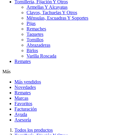
Tornillería, Fijación Y Otros
Armellas Y Alcayatas
Clavos, Tachuelas Y Otros
Ménsulas, Escuadras Y Soportes
Pijas
Remaches
Taquetes
Tornillos
Abrazaderas
Birlos
Varilla Roscada
Remates
Más
Más vendidos
Novedades
Remates
Marcas
Favoritos
Facturación
Ayuda
Asesoría
Todos los productos