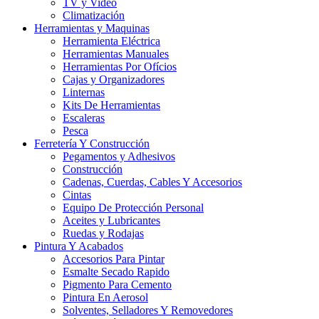
TV y Video
Climatización
Herramientas y Maquinas
Herramienta Eléctrica
Herramientas Manuales
Herramientas Por Ofícios
Cajas y Organizadores
Linternas
Kits De Herramientas
Escaleras
Pesca
Ferretería Y Construcción
Pegamentos y Adhesivos
Construcción
Cadenas, Cuerdas, Cables Y Accesorios
Cintas
Equipo De Protección Personal
Aceites y Lubricantes
Ruedas y Rodajas
Pintura Y Acabados
Accesorios Para Pintar
Esmalte Secado Rapido
Pigmento Para Cemento
Pintura En Aerosol
Solventes, Selladores Y Removedores