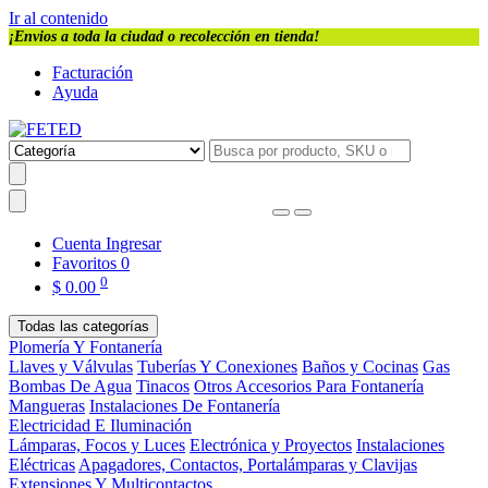
Ir al contenido
¡Envios a toda la ciudad o recolección en tienda!
Facturación
Ayuda
Cuenta
Ingresar
Favoritos
0
0
$
0.00
Todas las categorías
Plomería Y Fontanería
Llaves y Válvulas
Tuberías Y Conexiones
Baños y Cocinas
Gas
Bombas De Agua
Tinacos
Otros Accesorios Para Fontanería
Mangueras
Instalaciones De Fontanería
Electricidad E Iluminación
Lámparas, Focos y Luces
Electrónica y Proyectos
Instalaciones
Eléctricas
Apagadores, Contactos, Portalámparas y Clavijas
Extensiones Y Multicontactos