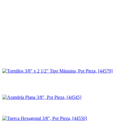
Envío y garantía
Envío el mismo día en Tuxtla si pides antes de las 2pm.
Devolución completa dentro de los 30 días.
Garantía contra defectos de fábrica según el fabricante.
¿Dudas? Asesoría por WhatsApp con un experto.
Frecuentemente comprado junto
Completa tu compra con lo que otros llevaron
Tornillos 3/8" x 2 1/2" Tipo Máquina, Por Pieza, [44579]
$
8.70
ESTE PRODUCTO
+
Arandela Plana 3/8", Por Pieza, [44545]
$
1.40
+
Tuerca Hexagonal 3/8", Por Pieza, [44550]
$
1.87