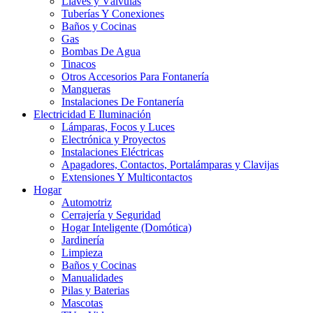
Llaves y Válvulas
Tuberías Y Conexiones
Baños y Cocinas
Gas
Bombas De Agua
Tinacos
Otros Accesorios Para Fontanería
Mangueras
Instalaciones De Fontanería
Electricidad E Iluminación
Lámparas, Focos y Luces
Electrónica y Proyectos
Instalaciones Eléctricas
Apagadores, Contactos, Portalámparas y Clavijas
Extensiones Y Multicontactos
Hogar
Automotriz
Cerrajería y Seguridad
Hogar Inteligente (Domótica)
Jardinería
Limpieza
Baños y Cocinas
Manualidades
Pilas y Baterias
Mascotas