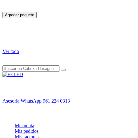
TOTAL DEL PAQUETE
$
11.97
Agregar paquete
Estos productos podrían interesarle
Ver todo
Su snippet dinámico aparecerá aquí... Este mensaje aparece porque
no proporcionó ni el filtro ni la plantilla a usar.
Tu ferretería de confianza en Tuxtla Gutiérrez. Envío mismo día,
asesoría experta y garantía total.
Asesoría WhatsApp
961 224 0313
Mi cuenta
Mi cuenta
Mis pedidos
Mis facturas