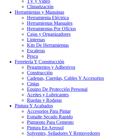
TV y Video
Climatización
Herramientas y Maquinas
Herramienta Eléctrica
Herramientas Manuales
Herramientas Por Ofícios
Cajas y Organizadores
Linternas
Kits De Herramientas
Escaleras
Pesca
Ferretería Y Construcción
Pegamentos y Adhesivos
Construcción
Cadenas, Cuerdas, Cables Y Accesorios
Cintas
Equipo De Protección Personal
Aceites y Lubricantes
Ruedas y Rodajas
Pintura Y Acabados
Accesorios Para Pintar
Esmalte Secado Rapido
Pigmento Para Cemento
Pintura En Aerosol
Solventes, Selladores Y Removedores