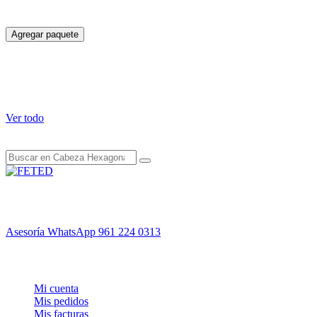
TOTAL DEL PAQUETE
$
2.12
Agregar paquete
Estos productos podrían interesarle
Ver todo
Su snippet dinámico aparecerá aquí... Este mensaje aparece porque
no proporcionó ni el filtro ni la plantilla a usar.
Tu ferretería de confianza en Tuxtla Gutiérrez. Envío mismo día,
asesoría experta y garantía total.
Asesoría WhatsApp
961 224 0313
Mi cuenta
Mi cuenta
Mis pedidos
Mis facturas