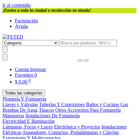
Ir al contenido
¡Envios a toda la ciudad o recolección en tienda!
Facturación
Ayuda
Cuenta
Ingresar
Favoritos
0
0
$
0.00
Todas las categorías
Plomería Y Fontanería
Llaves y Válvulas
Tuberías Y Conexiones
Baños y Cocinas
Gas
Bombas De Agua
Tinacos
Otros Accesorios Para Fontanería
Mangueras
Instalaciones De Fontanería
Electricidad E Iluminación
Lámparas, Focos y Luces
Electrónica y Proyectos
Instalaciones
Eléctricas
Apagadores, Contactos, Portalámparas y Clavijas
Extensiones Y Multicontactos