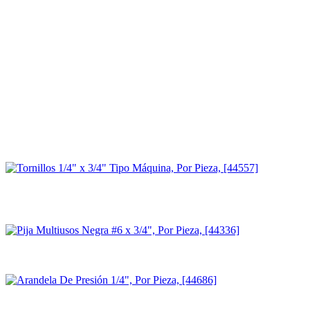
Envío y garantía
Envío el mismo día en Tuxtla si pides antes de las 2pm.
Devolución completa dentro de los 30 días.
Garantía contra defectos de fábrica según el fabricante.
¿Dudas? Asesoría por WhatsApp con un experto.
Frecuentemente comprado junto
Completa tu compra con lo que otros llevaron
Tornillos 1/4" x 3/4" Tipo Máquina, Por Pieza, [44557]
$
1.27
ESTE PRODUCTO
+
Pija Multiusos Negra #6 x 3/4", Por Pieza, [44336]
$
0.52
+
Arandela De Presión 1/4", Por Pieza, [44686]
$
0.33