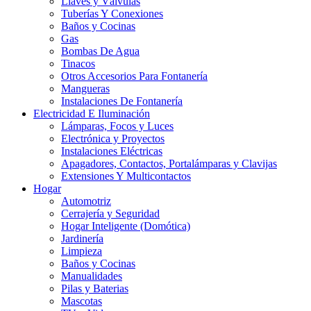
Llaves y Válvulas
Tuberías Y Conexiones
Baños y Cocinas
Gas
Bombas De Agua
Tinacos
Otros Accesorios Para Fontanería
Mangueras
Instalaciones De Fontanería
Electricidad E Iluminación
Lámparas, Focos y Luces
Electrónica y Proyectos
Instalaciones Eléctricas
Apagadores, Contactos, Portalámparas y Clavijas
Extensiones Y Multicontactos
Hogar
Automotriz
Cerrajería y Seguridad
Hogar Inteligente (Domótica)
Jardinería
Limpieza
Baños y Cocinas
Manualidades
Pilas y Baterias
Mascotas