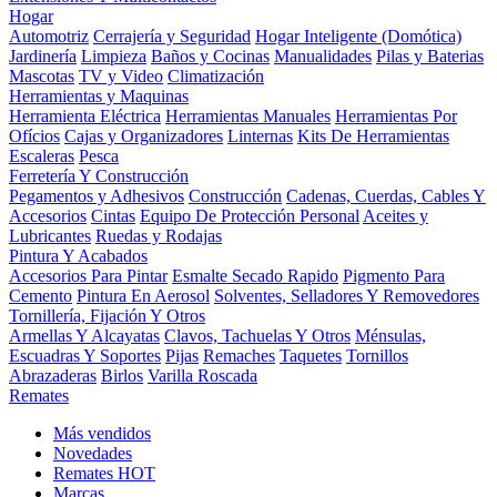
Hogar
Automotriz
Cerrajería y Seguridad
Hogar Inteligente (Domótica)
Jardinería
Limpieza
Baños y Cocinas
Manualidades
Pilas y Baterias
Mascotas
TV y Video
Climatización
Herramientas y Maquinas
Herramienta Eléctrica
Herramientas Manuales
Herramientas Por
Ofícios
Cajas y Organizadores
Linternas
Kits De Herramientas
Escaleras
Pesca
Ferretería Y Construcción
Pegamentos y Adhesivos
Construcción
Cadenas, Cuerdas, Cables Y
Accesorios
Cintas
Equipo De Protección Personal
Aceites y
Lubricantes
Ruedas y Rodajas
Pintura Y Acabados
Accesorios Para Pintar
Esmalte Secado Rapido
Pigmento Para
Cemento
Pintura En Aerosol
Solventes, Selladores Y Removedores
Tornillería, Fijación Y Otros
Armellas Y Alcayatas
Clavos, Tachuelas Y Otros
Ménsulas,
Escuadras Y Soportes
Pijas
Remaches
Taquetes
Tornillos
Abrazaderas
Birlos
Varilla Roscada
Remates
Más vendidos
Novedades
Remates
HOT
Marcas