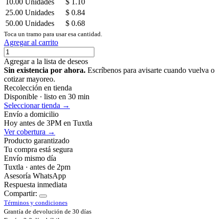
10.00
Unidades
$
1.10
25.00
Unidades
$
0.84
50.00
Unidades
$
0.68
Toca un tramo para usar esa cantidad.
Agregar al carrito
Agregar a la lista de deseos
Sin existencia por ahora.
Escríbenos para avisarte cuando vuelva o
cotizar mayoreo.
Recolección en tienda
Disponible · listo en 30 min
Seleccionar tienda →
Envío a domicilio
Hoy antes de 3PM en Tuxtla
Ver cobertura →
Producto garantizado
Tu compra está segura
Envío mismo día
Tuxtla · antes de 2pm
Asesoría WhatsApp
Respuesta inmediata
Compartir:
Términos y condiciones
Grantía de devolución de 30 días