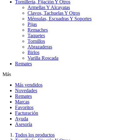
Tornillería, Fijación Y Otros
Armellas Y Alcayatas
Clavos, Tachuelas Y Otros
Ménsulas, Escuadras Y Soportes
Pijas
Remaches
Taquetes
Tornillos
Abrazaderas
Birlos
Varilla Roscada
Remates
Más
Más vendidos
Novedades
Remates
Marcas
Favoritos
Facturación
Ayuda
Asesoría
Todos los productos