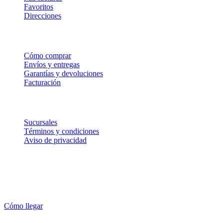
Favoritos
Direcciones
Comprar
Cómo comprar
Envíos y entregas
Garantías y devoluciones
Facturación
Empresa
Sucursales
Términos y condiciones
Aviso de privacidad
Feted Adonahi
Prol 5 Poniente Norte SN
29016, Tuxtla Gutiérrez
Cómo llegar