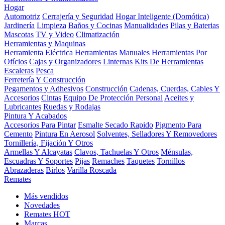
Hogar
Automotriz
Cerrajería y Seguridad
Hogar Inteligente (Domótica)
Jardinería
Limpieza
Baños y Cocinas
Manualidades
Pilas y Baterias
Mascotas
TV y Video
Climatización
Herramientas y Maquinas
Herramienta Eléctrica
Herramientas Manuales
Herramientas Por
Ofícios
Cajas y Organizadores
Linternas
Kits De Herramientas
Escaleras
Pesca
Ferretería Y Construcción
Pegamentos y Adhesivos
Construcción
Cadenas, Cuerdas, Cables Y
Accesorios
Cintas
Equipo De Protección Personal
Aceites y
Lubricantes
Ruedas y Rodajas
Pintura Y Acabados
Accesorios Para Pintar
Esmalte Secado Rapido
Pigmento Para
Cemento
Pintura En Aerosol
Solventes, Selladores Y Removedores
Tornillería, Fijación Y Otros
Armellas Y Alcayatas
Clavos, Tachuelas Y Otros
Ménsulas,
Escuadras Y Soportes
Pijas
Remaches
Taquetes
Tornillos
Abrazaderas
Birlos
Varilla Roscada
Remates
Más vendidos
Novedades
Remates
HOT
Marcas