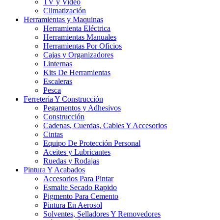
TV y Video
Climatización
Herramientas y Maquinas
Herramienta Eléctrica
Herramientas Manuales
Herramientas Por Ofícios
Cajas y Organizadores
Linternas
Kits De Herramientas
Escaleras
Pesca
Ferretería Y Construcción
Pegamentos y Adhesivos
Construcción
Cadenas, Cuerdas, Cables Y Accesorios
Cintas
Equipo De Protección Personal
Aceites y Lubricantes
Ruedas y Rodajas
Pintura Y Acabados
Accesorios Para Pintar
Esmalte Secado Rapido
Pigmento Para Cemento
Pintura En Aerosol
Solventes, Selladores Y Removedores