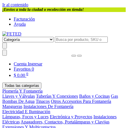
Ir al contenido
¡Envios a toda la ciudad o recolección en tienda!
Facturación
Ayuda
Cuenta
Ingresar
Favoritos
0
0
$
0.00
Todas las categorías
Plomería Y Fontanería
Llaves y Válvulas
Tuberías Y Conexiones
Baños y Cocinas
Gas
Bombas De Agua
Tinacos
Otros Accesorios Para Fontanería
Mangueras
Instalaciones De Fontanería
Electricidad E Iluminación
Lámparas, Focos y Luces
Electrónica y Proyectos
Instalaciones
Eléctricas
Apagadores, Contactos, Portalámparas y Clavijas
Extensiones Y Multicontactos