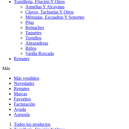
Tornillería, Fijación Y Otros
Armellas Y Alcayatas
Clavos, Tachuelas Y Otros
Ménsulas, Escuadras Y Soportes
Pijas
Remaches
Taquetes
Tornillos
Abrazaderas
Birlos
Varilla Roscada
Remates
Más
Más vendidos
Novedades
Remates
Marcas
Favoritos
Facturación
Ayuda
Asesoría
Todos los productos