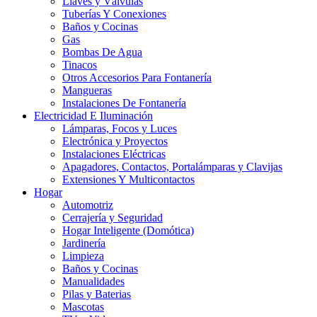
Llaves y Válvulas
Tuberías Y Conexiones
Baños y Cocinas
Gas
Bombas De Agua
Tinacos
Otros Accesorios Para Fontanería
Mangueras
Instalaciones De Fontanería
Electricidad E Iluminación
Lámparas, Focos y Luces
Electrónica y Proyectos
Instalaciones Eléctricas
Apagadores, Contactos, Portalámparas y Clavijas
Extensiones Y Multicontactos
Hogar
Automotriz
Cerrajería y Seguridad
Hogar Inteligente (Domótica)
Jardinería
Limpieza
Baños y Cocinas
Manualidades
Pilas y Baterias
Mascotas