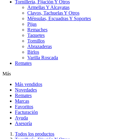
Tornillería, Fijación Y Otros
Armellas Y Alcayatas
Clavos, Tachuelas Y Otros
Ménsulas, Escuadras Y Soportes
Pijas
Remaches
Taquetes
Tornillos
Abrazaderas
Birlos
Varilla Roscada
Remates
Más
Más vendidos
Novedades
Remates
Marcas
Favoritos
Facturación
Ayuda
Asesoría
Todos los productos