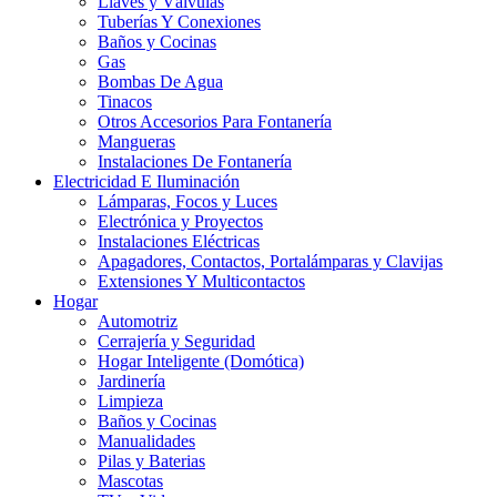
Llaves y Válvulas
Tuberías Y Conexiones
Baños y Cocinas
Gas
Bombas De Agua
Tinacos
Otros Accesorios Para Fontanería
Mangueras
Instalaciones De Fontanería
Electricidad E Iluminación
Lámparas, Focos y Luces
Electrónica y Proyectos
Instalaciones Eléctricas
Apagadores, Contactos, Portalámparas y Clavijas
Extensiones Y Multicontactos
Hogar
Automotriz
Cerrajería y Seguridad
Hogar Inteligente (Domótica)
Jardinería
Limpieza
Baños y Cocinas
Manualidades
Pilas y Baterias
Mascotas