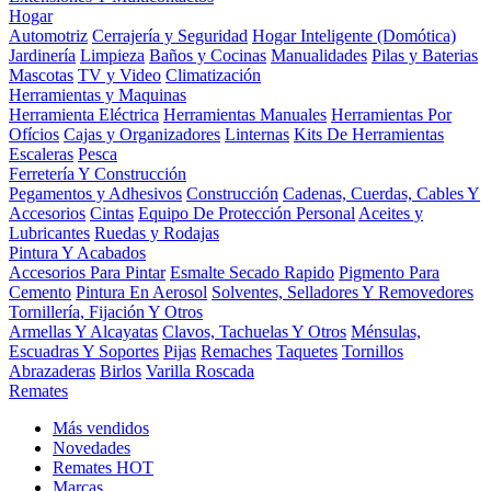
Hogar
Automotriz
Cerrajería y Seguridad
Hogar Inteligente (Domótica)
Jardinería
Limpieza
Baños y Cocinas
Manualidades
Pilas y Baterias
Mascotas
TV y Video
Climatización
Herramientas y Maquinas
Herramienta Eléctrica
Herramientas Manuales
Herramientas Por
Ofícios
Cajas y Organizadores
Linternas
Kits De Herramientas
Escaleras
Pesca
Ferretería Y Construcción
Pegamentos y Adhesivos
Construcción
Cadenas, Cuerdas, Cables Y
Accesorios
Cintas
Equipo De Protección Personal
Aceites y
Lubricantes
Ruedas y Rodajas
Pintura Y Acabados
Accesorios Para Pintar
Esmalte Secado Rapido
Pigmento Para
Cemento
Pintura En Aerosol
Solventes, Selladores Y Removedores
Tornillería, Fijación Y Otros
Armellas Y Alcayatas
Clavos, Tachuelas Y Otros
Ménsulas,
Escuadras Y Soportes
Pijas
Remaches
Taquetes
Tornillos
Abrazaderas
Birlos
Varilla Roscada
Remates
Más vendidos
Novedades
Remates
HOT
Marcas