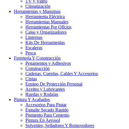
TV y Video
Climatización
Herramientas y Maquinas
Herramienta Eléctrica
Herramientas Manuales
Herramientas Por Ofícios
Cajas y Organizadores
Linternas
Kits De Herramientas
Escaleras
Pesca
Ferretería Y Construcción
Pegamentos y Adhesivos
Construcción
Cadenas, Cuerdas, Cables Y Accesorios
Cintas
Equipo De Protección Personal
Aceites y Lubricantes
Ruedas y Rodajas
Pintura Y Acabados
Accesorios Para Pintar
Esmalte Secado Rapido
Pigmento Para Cemento
Pintura En Aerosol
Solventes, Selladores Y Removedores