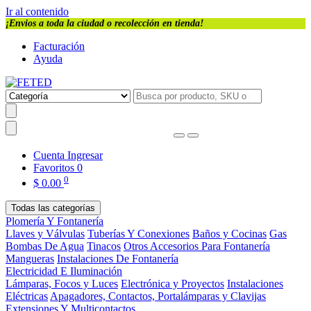
Ir al contenido
¡Envios a toda la ciudad o recolección en tienda!
Facturación
Ayuda
Cuenta
Ingresar
Favoritos
0
0
$
0.00
Todas las categorías
Plomería Y Fontanería
Llaves y Válvulas
Tuberías Y Conexiones
Baños y Cocinas
Gas
Bombas De Agua
Tinacos
Otros Accesorios Para Fontanería
Mangueras
Instalaciones De Fontanería
Electricidad E Iluminación
Lámparas, Focos y Luces
Electrónica y Proyectos
Instalaciones
Eléctricas
Apagadores, Contactos, Portalámparas y Clavijas
Extensiones Y Multicontactos