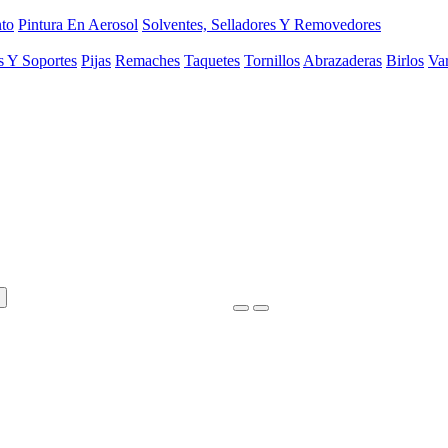
to
Pintura En Aerosol
Solventes, Selladores Y Removedores
s Y Soportes
Pijas
Remaches
Taquetes
Tornillos
Abrazaderas
Birlos
Var