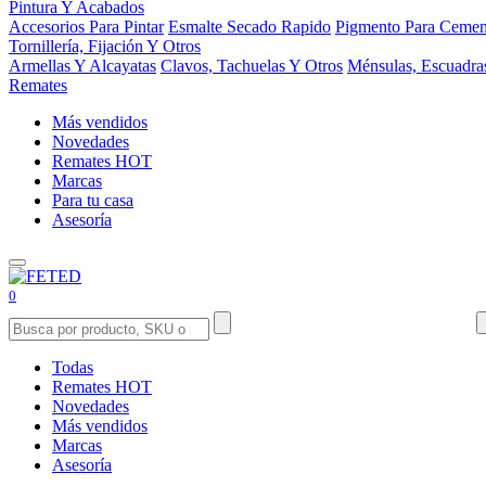
Pintura Y Acabados
Accesorios Para Pintar
Esmalte Secado Rapido
Pigmento Para Cemen
Tornillería, Fijación Y Otros
Armellas Y Alcayatas
Clavos, Tachuelas Y Otros
Ménsulas, Escuadra
Remates
Más vendidos
Novedades
Remates
HOT
Marcas
Para tu casa
Asesoría
0
Todas
Remates
HOT
Novedades
Más vendidos
Marcas
Asesoría