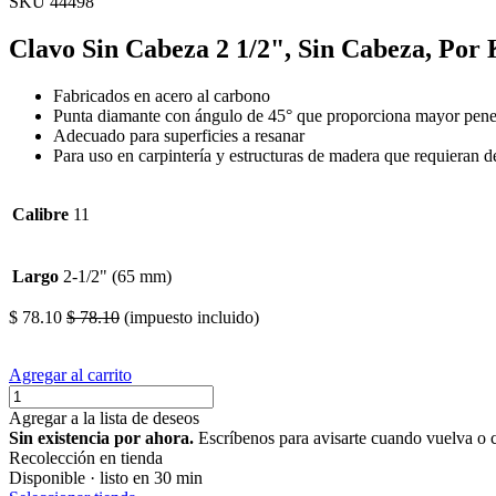
SKU 44498
Clavo Sin Cabeza 2 1/2", Sin Cabeza, Por
Fabricados en acero al carbono
Punta diamante con ángulo de 45° que proporciona mayor pene
Adecuado para superficies a resanar
Para uso en carpintería y estructuras de madera que requieran d
Calibre
11
Largo
2-1/2" (65 mm)
$
78.10
$
78.10
(impuesto incluido)
Agregar al carrito
Agregar a la lista de deseos
Sin existencia por ahora.
Escríbenos para avisarte cuando vuelva o 
Recolección en tienda
Disponible · listo en 30 min