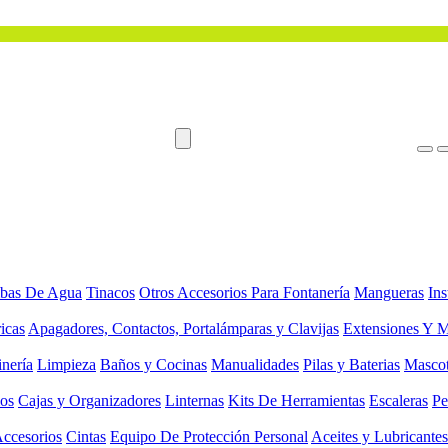
bas De Agua
Tinacos
Otros Accesorios Para Fontanería
Mangueras
Ins
ricas
Apagadores, Contactos, Portalámparas y Clavijas
Extensiones Y M
inería
Limpieza
Baños y Cocinas
Manualidades
Pilas y Baterias
Masco
ios
Cajas y Organizadores
Linternas
Kits De Herramientas
Escaleras
Pe
Accesorios
Cintas
Equipo De Protección Personal
Aceites y Lubricantes