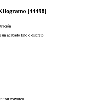
 Kilogramo [44498]
tración
e un acabado fino o discreto
cotizar mayoreo.