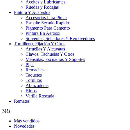
Aceites y Lubricantes
Ruedas y Rodajas
Pintura Y Acabados
Accesorios Para Pintar
Esmalte Secado Rapido
Pigmento Para Cemento
Pintura En Aerosol
Solventes, Selladores Y Removedores
Tornillería, Fijación Y Otros
Armellas Y Alcayatas
Clavos, Tachuelas Y Otros
Ménsulas, Escuadras Y Soportes
Pijas
Remaches
Taquetes
Tornillos
Abrazaderas
Birlos
Varilla Roscada
Remates
Más
Más vendidos
Novedades