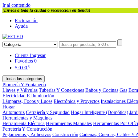
Ir al contenido
¡Envios a toda la ciudad o recolección en tienda!
Facturación
Ayuda
Cuenta
Ingresar
Favoritos
0
0
$
0.00
Todas las categorías
Plomería Y Fontanería
Llaves y Válvulas
Tuberías Y Conexiones
Baños y Cocinas
Gas
Bom
Electricidad E Iluminación
Lámparas, Focos y Luces
Electrónica y Proyectos
Instalaciones Eléct
Hogar
Automotriz
Cerrajería y Seguridad
Hogar Inteligente (Domótica)
Jard
Herramientas y Maquinas
Herramienta Eléctrica
Herramientas Manuales
Herramientas Por Ofíc
Ferretería Y Construcción
Pegamentos y Adhesivos
Construcción
Cadenas, Cuerdas, Cables Y 