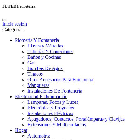
FETED Ferretería
Inicia sesión
Categorías
Plomería Y Fontanería
Llaves y Válvulas
Tuberías Y Conexiones
Baños y Cocinas
Gas
Bombas De Agua
Tinacos
Otros Accesorios Para Fontanería
Mangueras
Instalaciones De Fontanería
Electricidad E Iluminación
Lámparas, Focos y Luces
Electrónica y Proyectos
Instalaciones Eléctricas
Apagadores, Contactos, Portalámparas y Clavijas
Extensiones Y Multicontactos
Hogar
Automotriz