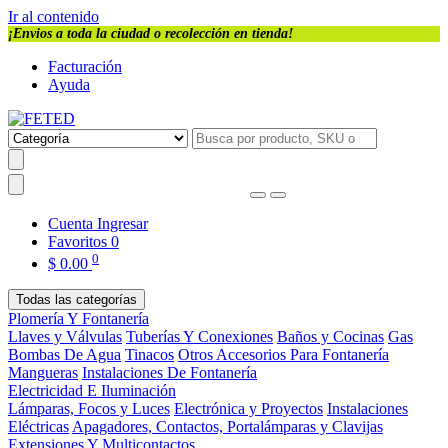
Ir al contenido
¡Envios a toda la ciudad o recolección en tienda!
Facturación
Ayuda
Cuenta
Ingresar
Favoritos
0
0
$
0.00
Todas las categorías
Plomería Y Fontanería
Llaves y Válvulas
Tuberías Y Conexiones
Baños y Cocinas
Gas
Bombas De Agua
Tinacos
Otros Accesorios Para Fontanería
Mangueras
Instalaciones De Fontanería
Electricidad E Iluminación
Lámparas, Focos y Luces
Electrónica y Proyectos
Instalaciones
Eléctricas
Apagadores, Contactos, Portalámparas y Clavijas
Extensiones Y Multicontactos