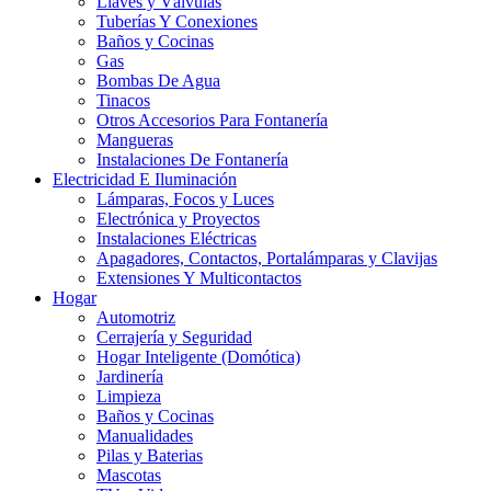
Llaves y Válvulas
Tuberías Y Conexiones
Baños y Cocinas
Gas
Bombas De Agua
Tinacos
Otros Accesorios Para Fontanería
Mangueras
Instalaciones De Fontanería
Electricidad E Iluminación
Lámparas, Focos y Luces
Electrónica y Proyectos
Instalaciones Eléctricas
Apagadores, Contactos, Portalámparas y Clavijas
Extensiones Y Multicontactos
Hogar
Automotriz
Cerrajería y Seguridad
Hogar Inteligente (Domótica)
Jardinería
Limpieza
Baños y Cocinas
Manualidades
Pilas y Baterias
Mascotas