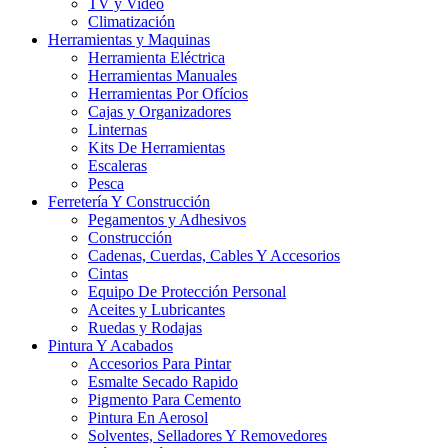
TV y Video
Climatización
Herramientas y Maquinas
Herramienta Eléctrica
Herramientas Manuales
Herramientas Por Ofícios
Cajas y Organizadores
Linternas
Kits De Herramientas
Escaleras
Pesca
Ferretería Y Construcción
Pegamentos y Adhesivos
Construcción
Cadenas, Cuerdas, Cables Y Accesorios
Cintas
Equipo De Protección Personal
Aceites y Lubricantes
Ruedas y Rodajas
Pintura Y Acabados
Accesorios Para Pintar
Esmalte Secado Rapido
Pigmento Para Cemento
Pintura En Aerosol
Solventes, Selladores Y Removedores