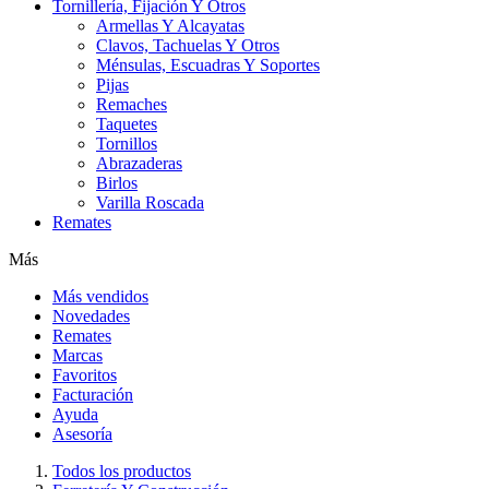
Tornillería, Fijación Y Otros
Armellas Y Alcayatas
Clavos, Tachuelas Y Otros
Ménsulas, Escuadras Y Soportes
Pijas
Remaches
Taquetes
Tornillos
Abrazaderas
Birlos
Varilla Roscada
Remates
Más
Más vendidos
Novedades
Remates
Marcas
Favoritos
Facturación
Ayuda
Asesoría
Todos los productos