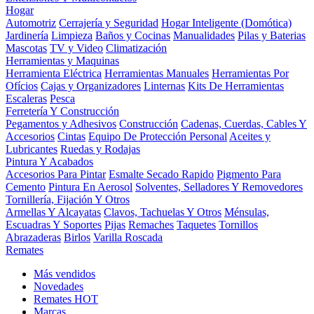
Hogar
Automotriz
Cerrajería y Seguridad
Hogar Inteligente (Domótica)
Jardinería
Limpieza
Baños y Cocinas
Manualidades
Pilas y Baterias
Mascotas
TV y Video
Climatización
Herramientas y Maquinas
Herramienta Eléctrica
Herramientas Manuales
Herramientas Por
Ofícios
Cajas y Organizadores
Linternas
Kits De Herramientas
Escaleras
Pesca
Ferretería Y Construcción
Pegamentos y Adhesivos
Construcción
Cadenas, Cuerdas, Cables Y
Accesorios
Cintas
Equipo De Protección Personal
Aceites y
Lubricantes
Ruedas y Rodajas
Pintura Y Acabados
Accesorios Para Pintar
Esmalte Secado Rapido
Pigmento Para
Cemento
Pintura En Aerosol
Solventes, Selladores Y Removedores
Tornillería, Fijación Y Otros
Armellas Y Alcayatas
Clavos, Tachuelas Y Otros
Ménsulas,
Escuadras Y Soportes
Pijas
Remaches
Taquetes
Tornillos
Abrazaderas
Birlos
Varilla Roscada
Remates
Más vendidos
Novedades
Remates
HOT
Marcas