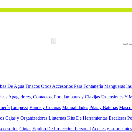
bas De Agua
Tinacos
Otros Accesorios Para Fontanería
Mangueras
Ins
ricas
Apagadores, Contactos, Portalámparas y Clavijas
Extensiones Y M
inería
Limpieza
Baños y Cocinas
Manualidades
Pilas y Baterias
Masco
ios
Cajas y Organizadores
Linternas
Kits De Herramientas
Escaleras
Pe
Accesorios
Cintas
Equipo De Protección Personal
Aceites y Lubricantes