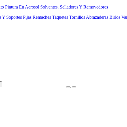
to
Pintura En Aerosol
Solventes, Selladores Y Removedores
s Y Soportes
Pijas
Remaches
Taquetes
Tornillos
Abrazaderas
Birlos
Var