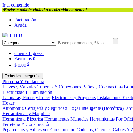
Ir al contenido
¡Envios a toda la ciudad o recolección en tienda!
Facturación
Ayuda
Cuenta
Ingresar
Favoritos
0
0
$
0.00
Todas las categorías
Plomería Y Fontanería
Llaves y Válvulas
Tuberías Y Conexiones
Baños y Cocinas
Gas
Bom
Electricidad E Iluminación
Lámparas, Focos y Luces
Electrónica y Proyectos
Instalaciones Eléct
Hogar
Automotriz
Cerrajería y Seguridad
Hogar Inteligente (Domótica)
Jard
Herramientas y Maquinas
Herramienta Eléctrica
Herramientas Manuales
Herramientas Por Ofíc
Ferretería Y Construcción
Pegamentos y Adhesivos
Construcción
Cadenas, Cuerdas, Cables Y 