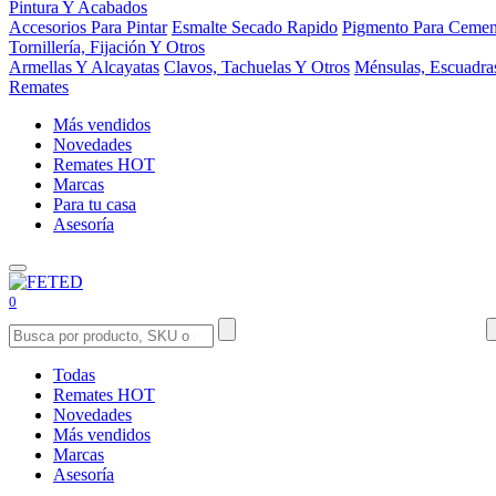
Pintura Y Acabados
Accesorios Para Pintar
Esmalte Secado Rapido
Pigmento Para Cemen
Tornillería, Fijación Y Otros
Armellas Y Alcayatas
Clavos, Tachuelas Y Otros
Ménsulas, Escuadra
Remates
Más vendidos
Novedades
Remates
HOT
Marcas
Para tu casa
Asesoría
0
Todas
Remates
HOT
Novedades
Más vendidos
Marcas
Asesoría