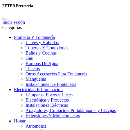
FETED Ferretería
Inicia sesión
Categorías
Plomería Y Fontanería
Llaves y Válvulas
Tuberías Y Conexiones
Baños y Cocinas
Gas
Bombas De Agua
Tinacos
Otros Accesorios Para Fontanería
Mangueras
Instalaciones De Fontanería
Electricidad E Iluminación
Lámparas, Focos y Luces
Electrónica y Proyectos
Instalaciones Eléctricas
Apagadores, Contactos, Portalámparas y Clavijas
Extensiones Y Multicontactos
Hogar
Automotriz