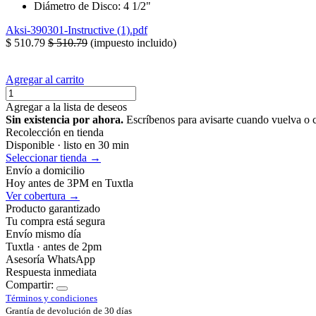
Diámetro de Disco: 4 1/2"
Aksi-390301-Instructive (1).pdf
$
510.79
$
510.79
(impuesto incluido)
Agregar al carrito
Agregar a la lista de deseos
Sin existencia por ahora.
Escríbenos para avisarte cuando vuelva o 
Recolección en tienda
Disponible · listo en 30 min
Seleccionar tienda →
Envío a domicilio
Hoy antes de 3PM en Tuxtla
Ver cobertura →
Producto garantizado
Tu compra está segura
Envío mismo día
Tuxtla · antes de 2pm
Asesoría WhatsApp
Respuesta inmediata
Compartir:
Términos y condiciones
Grantía de devolución de 30 días