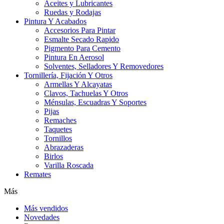
Aceites y Lubricantes
Ruedas y Rodajas
Pintura Y Acabados
Accesorios Para Pintar
Esmalte Secado Rapido
Pigmento Para Cemento
Pintura En Aerosol
Solventes, Selladores Y Removedores
Tornillería, Fijación Y Otros
Armellas Y Alcayatas
Clavos, Tachuelas Y Otros
Ménsulas, Escuadras Y Soportes
Pijas
Remaches
Taquetes
Tornillos
Abrazaderas
Birlos
Varilla Roscada
Remates
Más
Más vendidos
Novedades