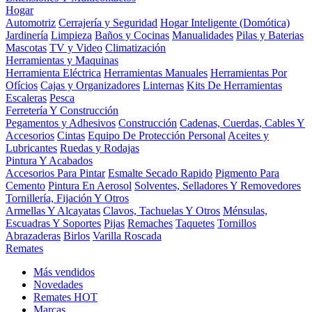
Hogar
Automotriz
Cerrajería y Seguridad
Hogar Inteligente (Domótica)
Jardinería
Limpieza
Baños y Cocinas
Manualidades
Pilas y Baterias
Mascotas
TV y Video
Climatización
Herramientas y Maquinas
Herramienta Eléctrica
Herramientas Manuales
Herramientas Por
Ofícios
Cajas y Organizadores
Linternas
Kits De Herramientas
Escaleras
Pesca
Ferretería Y Construcción
Pegamentos y Adhesivos
Construcción
Cadenas, Cuerdas, Cables Y
Accesorios
Cintas
Equipo De Protección Personal
Aceites y
Lubricantes
Ruedas y Rodajas
Pintura Y Acabados
Accesorios Para Pintar
Esmalte Secado Rapido
Pigmento Para
Cemento
Pintura En Aerosol
Solventes, Selladores Y Removedores
Tornillería, Fijación Y Otros
Armellas Y Alcayatas
Clavos, Tachuelas Y Otros
Ménsulas,
Escuadras Y Soportes
Pijas
Remaches
Taquetes
Tornillos
Abrazaderas
Birlos
Varilla Roscada
Remates
Más vendidos
Novedades
Remates
HOT
Marcas