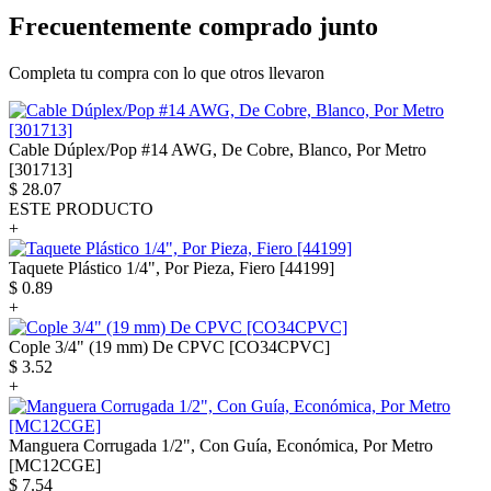
Frecuentemente comprado junto
Completa tu compra con lo que otros llevaron
Cable Dúplex/Pop #14 AWG, De Cobre, Blanco, Por Metro
[301713]
$
28.07
ESTE PRODUCTO
+
Taquete Plástico 1/4", Por Pieza, Fiero [44199]
$
0.89
+
Cople 3/4" (19 mm) De CPVC [CO34CPVC]
$
3.52
+
Manguera Corrugada 1/2", Con Guía, Económica, Por Metro
[MC12CGE]
$
7.54