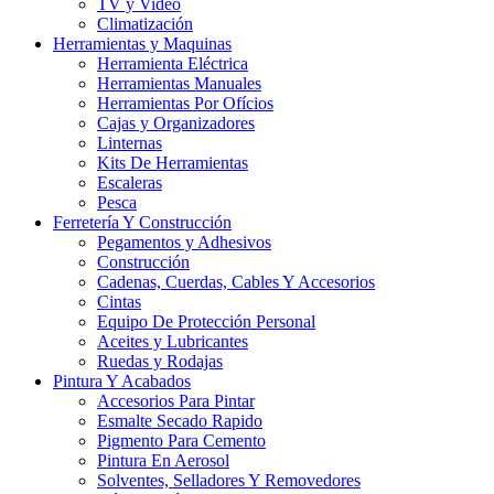
TV y Video
Climatización
Herramientas y Maquinas
Herramienta Eléctrica
Herramientas Manuales
Herramientas Por Ofícios
Cajas y Organizadores
Linternas
Kits De Herramientas
Escaleras
Pesca
Ferretería Y Construcción
Pegamentos y Adhesivos
Construcción
Cadenas, Cuerdas, Cables Y Accesorios
Cintas
Equipo De Protección Personal
Aceites y Lubricantes
Ruedas y Rodajas
Pintura Y Acabados
Accesorios Para Pintar
Esmalte Secado Rapido
Pigmento Para Cemento
Pintura En Aerosol
Solventes, Selladores Y Removedores