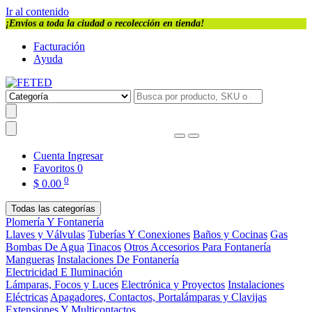
Ir al contenido
¡Envios a toda la ciudad o recolección en tienda!
Facturación
Ayuda
Cuenta
Ingresar
Favoritos
0
0
$
0.00
Todas las categorías
Plomería Y Fontanería
Llaves y Válvulas
Tuberías Y Conexiones
Baños y Cocinas
Gas
Bombas De Agua
Tinacos
Otros Accesorios Para Fontanería
Mangueras
Instalaciones De Fontanería
Electricidad E Iluminación
Lámparas, Focos y Luces
Electrónica y Proyectos
Instalaciones
Eléctricas
Apagadores, Contactos, Portalámparas y Clavijas
Extensiones Y Multicontactos