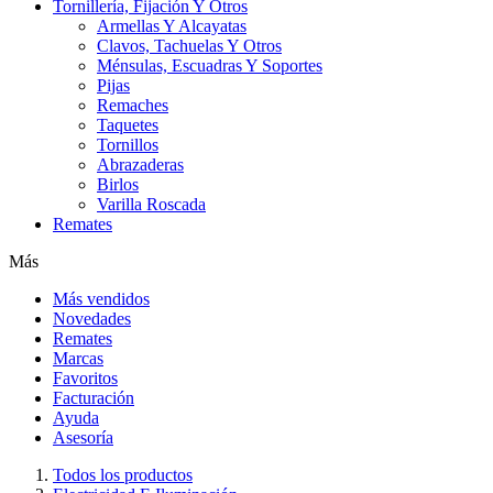
Tornillería, Fijación Y Otros
Armellas Y Alcayatas
Clavos, Tachuelas Y Otros
Ménsulas, Escuadras Y Soportes
Pijas
Remaches
Taquetes
Tornillos
Abrazaderas
Birlos
Varilla Roscada
Remates
Más
Más vendidos
Novedades
Remates
Marcas
Favoritos
Facturación
Ayuda
Asesoría
Todos los productos