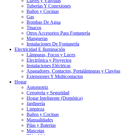
Llaves y Válvulas
Tuberías Y Conexiones
Baños y Cocinas
Gas
Bombas De Agua
Tinacos
Otros Accesorios Para Fontanería
Mangueras
Instalaciones De Fontanería
Electricidad E Iluminación
Lámparas, Focos y Luces
Electrónica y Proyectos
Instalaciones Eléctricas
Apagadores, Contactos, Portalámparas y Clavijas
Extensiones Y Multicontactos
Hogar
Automotriz
Cerrajería y Seguridad
Hogar Inteligente (Domótica)
Jardinería
Limpieza
Baños y Cocinas
Manualidades
Pilas y Baterias
Mascotas