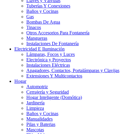
Llaves y Válvulas
Tuberías Y Conexiones
Baños y Cocinas
Gas
Bombas De Agua
Tinacos
Otros Accesorios Para Fontanería
Mangueras
Instalaciones De Fontanería
Electricidad E Iluminación
Lámparas, Focos y Luces
Electrónica y Proyectos
Instalaciones Eléctricas
Apagadores, Contactos, Portalámparas y Clavijas
Extensiones Y Multicontactos
Hogar
Automotriz
Cerrajería y Seguridad
Hogar Inteligente (Domótica)
Jardinería
Limpieza
Baños y Cocinas
Manualidades
Pilas y Baterias
Mascotas