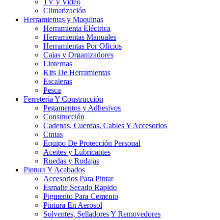
TV y Video
Climatización
Herramientas y Maquinas
Herramienta Eléctrica
Herramientas Manuales
Herramientas Por Ofícios
Cajas y Organizadores
Linternas
Kits De Herramientas
Escaleras
Pesca
Ferretería Y Construcción
Pegamentos y Adhesivos
Construcción
Cadenas, Cuerdas, Cables Y Accesorios
Cintas
Equipo De Protección Personal
Aceites y Lubricantes
Ruedas y Rodajas
Pintura Y Acabados
Accesorios Para Pintar
Esmalte Secado Rapido
Pigmento Para Cemento
Pintura En Aerosol
Solventes, Selladores Y Removedores