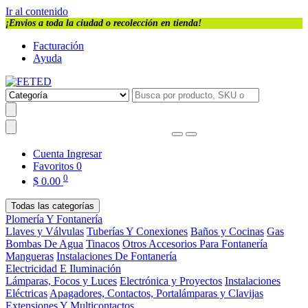
Ir al contenido
¡Envios a toda la ciudad o recolección en tienda!
Facturación
Ayuda
Cuenta
Ingresar
Favoritos
0
0
$
0.00
Todas las categorías
Plomería Y Fontanería
Llaves y Válvulas
Tuberías Y Conexiones
Baños y Cocinas
Gas
Bombas De Agua
Tinacos
Otros Accesorios Para Fontanería
Mangueras
Instalaciones De Fontanería
Electricidad E Iluminación
Lámparas, Focos y Luces
Electrónica y Proyectos
Instalaciones
Eléctricas
Apagadores, Contactos, Portalámparas y Clavijas
Extensiones Y Multicontactos