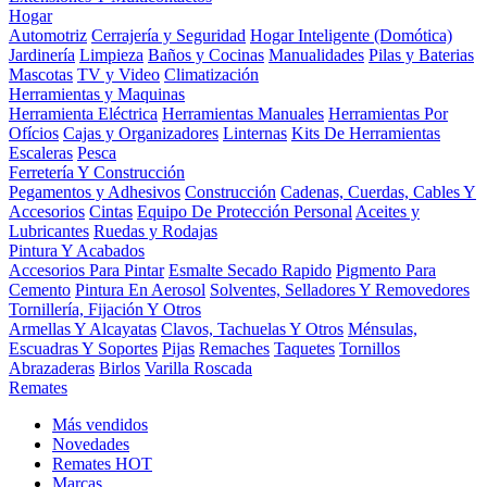
Hogar
Automotriz
Cerrajería y Seguridad
Hogar Inteligente (Domótica)
Jardinería
Limpieza
Baños y Cocinas
Manualidades
Pilas y Baterias
Mascotas
TV y Video
Climatización
Herramientas y Maquinas
Herramienta Eléctrica
Herramientas Manuales
Herramientas Por
Ofícios
Cajas y Organizadores
Linternas
Kits De Herramientas
Escaleras
Pesca
Ferretería Y Construcción
Pegamentos y Adhesivos
Construcción
Cadenas, Cuerdas, Cables Y
Accesorios
Cintas
Equipo De Protección Personal
Aceites y
Lubricantes
Ruedas y Rodajas
Pintura Y Acabados
Accesorios Para Pintar
Esmalte Secado Rapido
Pigmento Para
Cemento
Pintura En Aerosol
Solventes, Selladores Y Removedores
Tornillería, Fijación Y Otros
Armellas Y Alcayatas
Clavos, Tachuelas Y Otros
Ménsulas,
Escuadras Y Soportes
Pijas
Remaches
Taquetes
Tornillos
Abrazaderas
Birlos
Varilla Roscada
Remates
Más vendidos
Novedades
Remates
HOT
Marcas