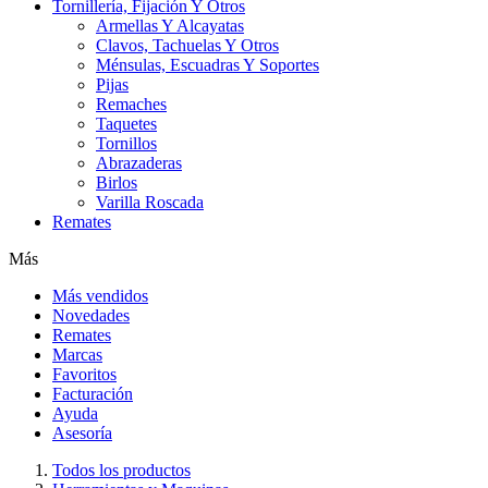
Tornillería, Fijación Y Otros
Armellas Y Alcayatas
Clavos, Tachuelas Y Otros
Ménsulas, Escuadras Y Soportes
Pijas
Remaches
Taquetes
Tornillos
Abrazaderas
Birlos
Varilla Roscada
Remates
Más
Más vendidos
Novedades
Remates
Marcas
Favoritos
Facturación
Ayuda
Asesoría
Todos los productos