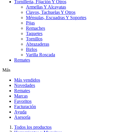
Tornillería, Fijación Y Otros
Armellas Y Alcayatas
Clavos, Tachuelas Y Otros
Ménsulas, Escuadras Y Soportes
Pijas
Remaches
Taquetes
Tornillos
Abrazaderas
Birlos
Varilla Roscada
Remates
Más
Más vendidos
Novedades
Remates
Marcas
Favoritos
Facturación
Ayuda
Asesoría
Todos los productos