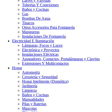
Llaves y Válvulas
Tuberías Y Conexiones
Baños y Cocinas
Gas
Bombas De Agua
Tinacos
Otros Accesorios Para Fontanería
Mangueras
Instalaciones De Fontanería
Electricidad E Iluminación
Lámparas, Focos y Luces
Electrónica y Proyectos
Instalaciones Eléctricas
Apagadores, Contactos, Portalámparas y Clavijas
Extensiones Y Multicontactos
Hogar
Automotriz
Cerrajería y Seguridad
Hogar Inteligente (Domótica)
Jardinería
Limpieza
Baños y Cocinas
Manualidades
Pilas y Baterias
Mascotas