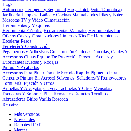
Hogar
Automotriz
Cerrajería y Seguridad
Hogar Inteligente (Domótica)
Jardinería
Limpieza
Baños y Cocinas
Manualidades
Pilas y Baterias
Mascotas
TV y Video
Climatización
Herramientas y Maquinas
Herramienta Eléctrica
Herramientas Manuales
Herramientas Por
Ofícios
Cajas y Organizadores
Linternas
Kits De Herramientas
Escaleras
Pesca
Ferretería Y Construcción
Pegamentos y Adhesivos
Construcción
Cadenas, Cuerdas, Cables Y
Accesorios
Cintas
Equipo De Protección Personal
Aceites y
Lubricantes
Ruedas y Rodajas
Pintura Y Acabados
Accesorios Para Pintar
Esmalte Secado Rapido
Pigmento Para
Cemento
Pintura En Aerosol
Solventes, Selladores Y Removedores
Tornillería, Fijación Y Otros
Armellas Y Alcayatas
Clavos, Tachuelas Y Otros
Ménsulas,
Escuadras Y Soportes
Pijas
Remaches
Taquetes
Tornillos
Abrazaderas
Birlos
Varilla Roscada
Remates
Más vendidos
Novedades
Remates
HOT
Marcas