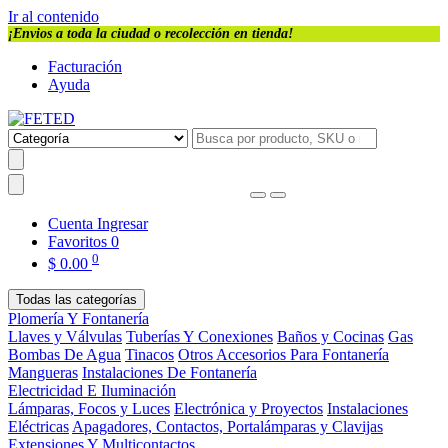
Ir al contenido
¡Envios a toda la ciudad o recolección en tienda!
Facturación
Ayuda
Cuenta
Ingresar
Favoritos
0
0
$
0.00
Todas las categorías
Plomería Y Fontanería
Llaves y Válvulas
Tuberías Y Conexiones
Baños y Cocinas
Gas
Bombas De Agua
Tinacos
Otros Accesorios Para Fontanería
Mangueras
Instalaciones De Fontanería
Electricidad E Iluminación
Lámparas, Focos y Luces
Electrónica y Proyectos
Instalaciones
Eléctricas
Apagadores, Contactos, Portalámparas y Clavijas
Extensiones Y Multicontactos