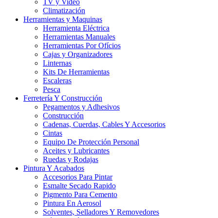
TV y Video
Climatización
Herramientas y Maquinas
Herramienta Eléctrica
Herramientas Manuales
Herramientas Por Ofícios
Cajas y Organizadores
Linternas
Kits De Herramientas
Escaleras
Pesca
Ferretería Y Construcción
Pegamentos y Adhesivos
Construcción
Cadenas, Cuerdas, Cables Y Accesorios
Cintas
Equipo De Protección Personal
Aceites y Lubricantes
Ruedas y Rodajas
Pintura Y Acabados
Accesorios Para Pintar
Esmalte Secado Rapido
Pigmento Para Cemento
Pintura En Aerosol
Solventes, Selladores Y Removedores