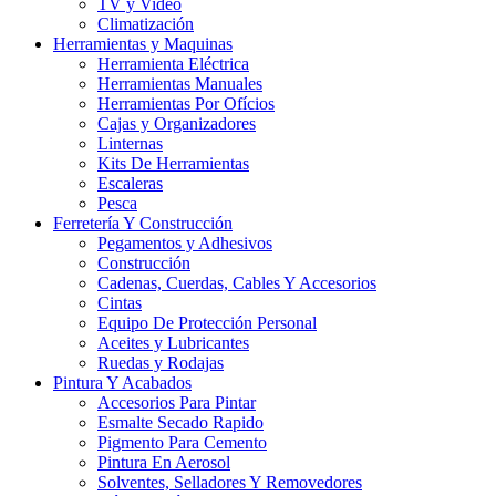
TV y Video
Climatización
Herramientas y Maquinas
Herramienta Eléctrica
Herramientas Manuales
Herramientas Por Ofícios
Cajas y Organizadores
Linternas
Kits De Herramientas
Escaleras
Pesca
Ferretería Y Construcción
Pegamentos y Adhesivos
Construcción
Cadenas, Cuerdas, Cables Y Accesorios
Cintas
Equipo De Protección Personal
Aceites y Lubricantes
Ruedas y Rodajas
Pintura Y Acabados
Accesorios Para Pintar
Esmalte Secado Rapido
Pigmento Para Cemento
Pintura En Aerosol
Solventes, Selladores Y Removedores