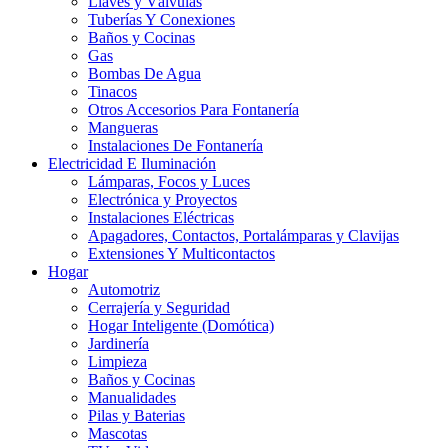
Llaves y Válvulas
Tuberías Y Conexiones
Baños y Cocinas
Gas
Bombas De Agua
Tinacos
Otros Accesorios Para Fontanería
Mangueras
Instalaciones De Fontanería
Electricidad E Iluminación
Lámparas, Focos y Luces
Electrónica y Proyectos
Instalaciones Eléctricas
Apagadores, Contactos, Portalámparas y Clavijas
Extensiones Y Multicontactos
Hogar
Automotriz
Cerrajería y Seguridad
Hogar Inteligente (Domótica)
Jardinería
Limpieza
Baños y Cocinas
Manualidades
Pilas y Baterias
Mascotas