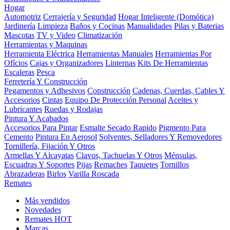
Hogar
Automotriz
Cerrajería y Seguridad
Hogar Inteligente (Domótica)
Jardinería
Limpieza
Baños y Cocinas
Manualidades
Pilas y Baterias
Mascotas
TV y Video
Climatización
Herramientas y Maquinas
Herramienta Eléctrica
Herramientas Manuales
Herramientas Por
Ofícios
Cajas y Organizadores
Linternas
Kits De Herramientas
Escaleras
Pesca
Ferretería Y Construcción
Pegamentos y Adhesivos
Construcción
Cadenas, Cuerdas, Cables Y
Accesorios
Cintas
Equipo De Protección Personal
Aceites y
Lubricantes
Ruedas y Rodajas
Pintura Y Acabados
Accesorios Para Pintar
Esmalte Secado Rapido
Pigmento Para
Cemento
Pintura En Aerosol
Solventes, Selladores Y Removedores
Tornillería, Fijación Y Otros
Armellas Y Alcayatas
Clavos, Tachuelas Y Otros
Ménsulas,
Escuadras Y Soportes
Pijas
Remaches
Taquetes
Tornillos
Abrazaderas
Birlos
Varilla Roscada
Remates
Más vendidos
Novedades
Remates
HOT
Marcas