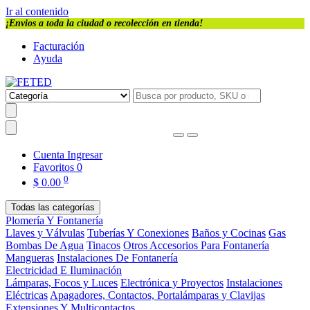
Ir al contenido
¡Envios a toda la ciudad o recolección en tienda!
Facturación
Ayuda
Cuenta
Ingresar
Favoritos
0
0
$
0.00
Todas las categorías
Plomería Y Fontanería
Llaves y Válvulas
Tuberías Y Conexiones
Baños y Cocinas
Gas
Bombas De Agua
Tinacos
Otros Accesorios Para Fontanería
Mangueras
Instalaciones De Fontanería
Electricidad E Iluminación
Lámparas, Focos y Luces
Electrónica y Proyectos
Instalaciones
Eléctricas
Apagadores, Contactos, Portalámparas y Clavijas
Extensiones Y Multicontactos