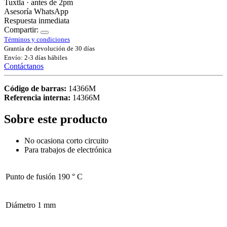
Tuxtla · antes de 2pm
Asesoría WhatsApp
Respuesta inmediata
Compartir:
Términos y condiciones
Grantía de devolución de 30 días
Envío: 2-3 días hábiles
Contáctanos
Código de barras:
14366M
Referencia interna:
14366M
Sobre este producto
No ocasiona corto circuito
Para trabajos de electrónica
Punto de fusión
190 ° C
Diámetro
1 mm