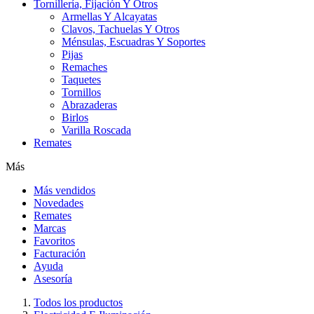
Tornillería, Fijación Y Otros
Armellas Y Alcayatas
Clavos, Tachuelas Y Otros
Ménsulas, Escuadras Y Soportes
Pijas
Remaches
Taquetes
Tornillos
Abrazaderas
Birlos
Varilla Roscada
Remates
Más
Más vendidos
Novedades
Remates
Marcas
Favoritos
Facturación
Ayuda
Asesoría
Todos los productos