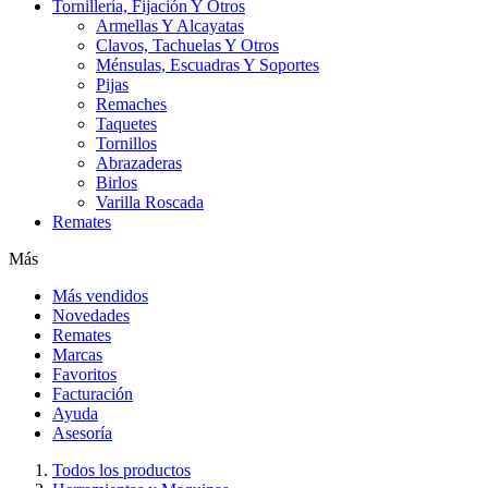
Tornillería, Fijación Y Otros
Armellas Y Alcayatas
Clavos, Tachuelas Y Otros
Ménsulas, Escuadras Y Soportes
Pijas
Remaches
Taquetes
Tornillos
Abrazaderas
Birlos
Varilla Roscada
Remates
Más
Más vendidos
Novedades
Remates
Marcas
Favoritos
Facturación
Ayuda
Asesoría
Todos los productos