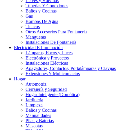
Llaves y Válvulas
Tuberías Y Conexiones
Baños y Cocinas
Gas
Bombas De Agua
Tinacos
Otros Accesorios Para Fontanería
Mangueras
Instalaciones De Fontanería
Electricidad E Iluminación
Lámparas, Focos y Luces
Electrónica y Proyectos
Instalaciones Eléctricas
Apagadores, Contactos, Portalámparas y Clavijas
Extensiones Y Multicontactos
Hogar
Automotriz
Cerrajería y Seguridad
Hogar Inteligente (Domótica)
Jardinería
Limpieza
Baños y Cocinas
Manualidades
Pilas y Baterias
Mascotas