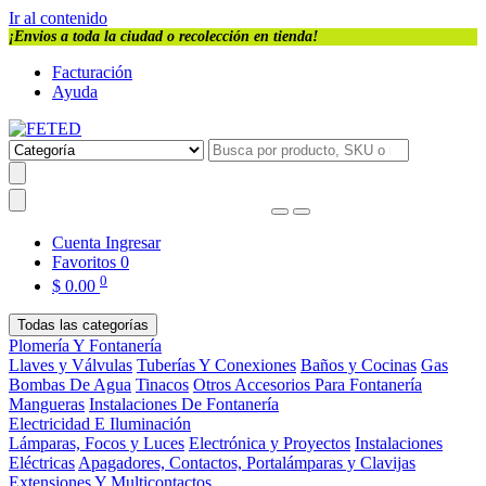
Ir al contenido
¡Envios a toda la ciudad o recolección en tienda!
Facturación
Ayuda
Cuenta
Ingresar
Favoritos
0
0
$
0.00
Todas las categorías
Plomería Y Fontanería
Llaves y Válvulas
Tuberías Y Conexiones
Baños y Cocinas
Gas
Bombas De Agua
Tinacos
Otros Accesorios Para Fontanería
Mangueras
Instalaciones De Fontanería
Electricidad E Iluminación
Lámparas, Focos y Luces
Electrónica y Proyectos
Instalaciones
Eléctricas
Apagadores, Contactos, Portalámparas y Clavijas
Extensiones Y Multicontactos