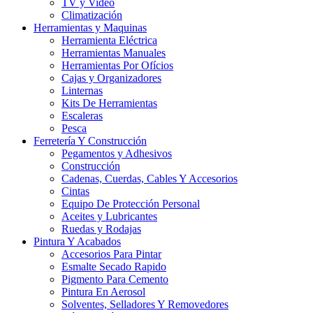
TV y Video
Climatización
Herramientas y Maquinas
Herramienta Eléctrica
Herramientas Manuales
Herramientas Por Ofícios
Cajas y Organizadores
Linternas
Kits De Herramientas
Escaleras
Pesca
Ferretería Y Construcción
Pegamentos y Adhesivos
Construcción
Cadenas, Cuerdas, Cables Y Accesorios
Cintas
Equipo De Protección Personal
Aceites y Lubricantes
Ruedas y Rodajas
Pintura Y Acabados
Accesorios Para Pintar
Esmalte Secado Rapido
Pigmento Para Cemento
Pintura En Aerosol
Solventes, Selladores Y Removedores