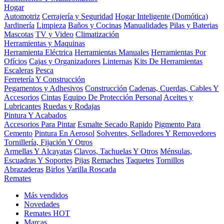
Hogar
Automotriz
Cerrajería y Seguridad
Hogar Inteligente (Domótica)
Jardinería
Limpieza
Baños y Cocinas
Manualidades
Pilas y Baterias
Mascotas
TV y Video
Climatización
Herramientas y Maquinas
Herramienta Eléctrica
Herramientas Manuales
Herramientas Por
Ofícios
Cajas y Organizadores
Linternas
Kits De Herramientas
Escaleras
Pesca
Ferretería Y Construcción
Pegamentos y Adhesivos
Construcción
Cadenas, Cuerdas, Cables Y
Accesorios
Cintas
Equipo De Protección Personal
Aceites y
Lubricantes
Ruedas y Rodajas
Pintura Y Acabados
Accesorios Para Pintar
Esmalte Secado Rapido
Pigmento Para
Cemento
Pintura En Aerosol
Solventes, Selladores Y Removedores
Tornillería, Fijación Y Otros
Armellas Y Alcayatas
Clavos, Tachuelas Y Otros
Ménsulas,
Escuadras Y Soportes
Pijas
Remaches
Taquetes
Tornillos
Abrazaderas
Birlos
Varilla Roscada
Remates
Más vendidos
Novedades
Remates
HOT
Marcas