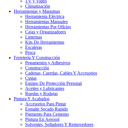
TV y Video
Climatización
Herramientas y Maquinas
Herramienta Eléctrica
Herramientas Manuales
Herramientas Por Ofícios
Cajas y Organizadores
Linternas
Kits De Herramientas
Escaleras
Pesca
Ferretería Y Construcción
Pegamentos y Adhesivos
Construcción
Cadenas, Cuerdas, Cables Y Accesorios
Cintas
Equipo De Protección Personal
Aceites y Lubricantes
Ruedas y Rodajas
Pintura Y Acabados
Accesorios Para Pintar
Esmalte Secado Rapido
Pigmento Para Cemento
Pintura En Aerosol
Solventes, Selladores Y Removedores