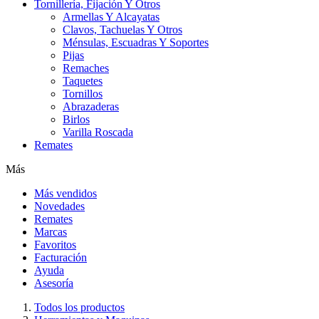
Tornillería, Fijación Y Otros
Armellas Y Alcayatas
Clavos, Tachuelas Y Otros
Ménsulas, Escuadras Y Soportes
Pijas
Remaches
Taquetes
Tornillos
Abrazaderas
Birlos
Varilla Roscada
Remates
Más
Más vendidos
Novedades
Remates
Marcas
Favoritos
Facturación
Ayuda
Asesoría
Todos los productos