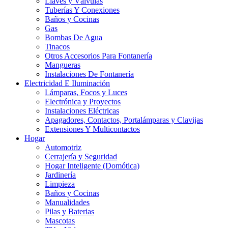
Llaves y Válvulas
Tuberías Y Conexiones
Baños y Cocinas
Gas
Bombas De Agua
Tinacos
Otros Accesorios Para Fontanería
Mangueras
Instalaciones De Fontanería
Electricidad E Iluminación
Lámparas, Focos y Luces
Electrónica y Proyectos
Instalaciones Eléctricas
Apagadores, Contactos, Portalámparas y Clavijas
Extensiones Y Multicontactos
Hogar
Automotriz
Cerrajería y Seguridad
Hogar Inteligente (Domótica)
Jardinería
Limpieza
Baños y Cocinas
Manualidades
Pilas y Baterias
Mascotas