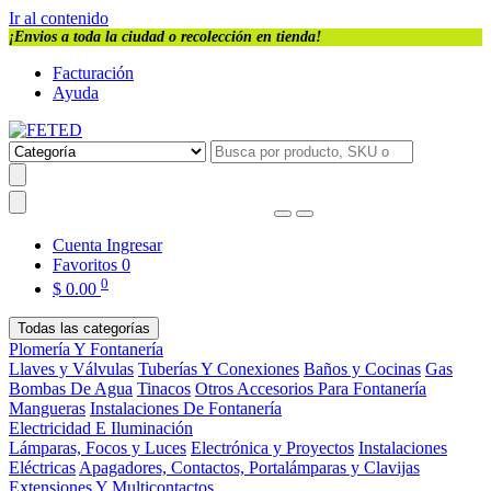
Ir al contenido
¡Envios a toda la ciudad o recolección en tienda!
Facturación
Ayuda
Cuenta
Ingresar
Favoritos
0
0
$
0.00
Todas las categorías
Plomería Y Fontanería
Llaves y Válvulas
Tuberías Y Conexiones
Baños y Cocinas
Gas
Bombas De Agua
Tinacos
Otros Accesorios Para Fontanería
Mangueras
Instalaciones De Fontanería
Electricidad E Iluminación
Lámparas, Focos y Luces
Electrónica y Proyectos
Instalaciones
Eléctricas
Apagadores, Contactos, Portalámparas y Clavijas
Extensiones Y Multicontactos