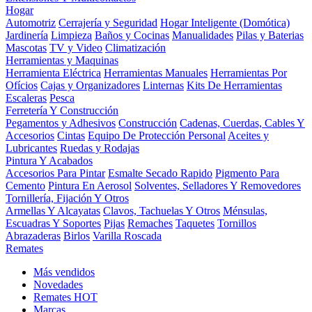
Hogar
Automotriz
Cerrajería y Seguridad
Hogar Inteligente (Domótica)
Jardinería
Limpieza
Baños y Cocinas
Manualidades
Pilas y Baterias
Mascotas
TV y Video
Climatización
Herramientas y Maquinas
Herramienta Eléctrica
Herramientas Manuales
Herramientas Por
Ofícios
Cajas y Organizadores
Linternas
Kits De Herramientas
Escaleras
Pesca
Ferretería Y Construcción
Pegamentos y Adhesivos
Construcción
Cadenas, Cuerdas, Cables Y
Accesorios
Cintas
Equipo De Protección Personal
Aceites y
Lubricantes
Ruedas y Rodajas
Pintura Y Acabados
Accesorios Para Pintar
Esmalte Secado Rapido
Pigmento Para
Cemento
Pintura En Aerosol
Solventes, Selladores Y Removedores
Tornillería, Fijación Y Otros
Armellas Y Alcayatas
Clavos, Tachuelas Y Otros
Ménsulas,
Escuadras Y Soportes
Pijas
Remaches
Taquetes
Tornillos
Abrazaderas
Birlos
Varilla Roscada
Remates
Más vendidos
Novedades
Remates
HOT
Marcas