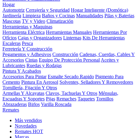
Hogar
Automotriz
Cerrajería y Seguridad
Hogar Inteligente (Domótica)
Jardinería
Limpieza
Baños y Cocinas
Manualidades
Pilas y Baterias
Mascotas
TV y Video
Climatización
Herramientas y Maquinas
Herramienta Eléctrica
Herramientas Manuales
Herramientas Por
Ofícios
Cajas y Organizadores
Linternas
Kits De Herramientas
Escaleras
Pesca
Ferretería Y Construcción
Pegamentos y Adhesivos
Construcción
Cadenas, Cuerdas, Cables Y
Accesorios
Cintas
Equipo De Protección Personal
Aceites y
Lubricantes
Ruedas y Rodajas
Pintura Y Acabados
Accesorios Para Pintar
Esmalte Secado Rapido
Pigmento Para
Cemento
Pintura En Aerosol
Solventes, Selladores Y Removedores
Tornillería, Fijación Y Otros
Armellas Y Alcayatas
Clavos, Tachuelas Y Otros
Ménsulas,
Escuadras Y Soportes
Pijas
Remaches
Taquetes
Tornillos
Abrazaderas
Birlos
Varilla Roscada
Remates
Más vendidos
Novedades
Remates
HOT
Marcas