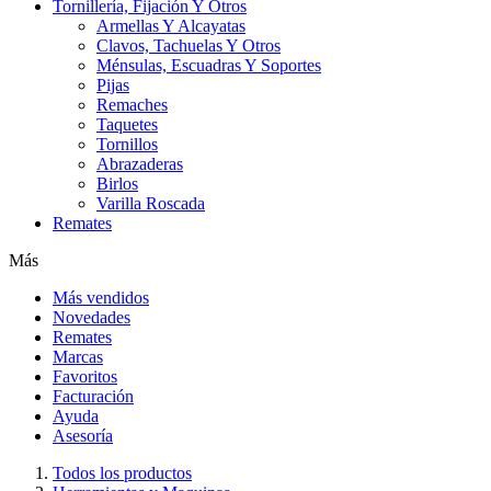
Tornillería, Fijación Y Otros
Armellas Y Alcayatas
Clavos, Tachuelas Y Otros
Ménsulas, Escuadras Y Soportes
Pijas
Remaches
Taquetes
Tornillos
Abrazaderas
Birlos
Varilla Roscada
Remates
Más
Más vendidos
Novedades
Remates
Marcas
Favoritos
Facturación
Ayuda
Asesoría
Todos los productos