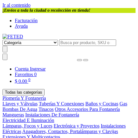
Ir al contenido
¡Envios a toda la ciudad o recolección en tienda!
Facturación
Ayuda
Cuenta
Ingresar
Favoritos
0
0
$
0.00
Todas las categorías
Plomería Y Fontanería
Llaves y Válvulas
Tuberías Y Conexiones
Baños y Cocinas
Gas
Bombas De Agua
Tinacos
Otros Accesorios Para Fontanería
Mangueras
Instalaciones De Fontanería
Electricidad E Iluminación
Lámparas, Focos y Luces
Electrónica y Proyectos
Instalaciones
Eléctricas
Apagadores, Contactos, Portalámparas y Clavijas
Extensiones Y Multicontactos