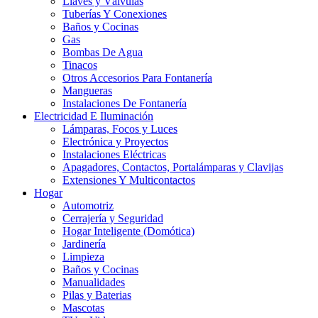
Llaves y Válvulas
Tuberías Y Conexiones
Baños y Cocinas
Gas
Bombas De Agua
Tinacos
Otros Accesorios Para Fontanería
Mangueras
Instalaciones De Fontanería
Electricidad E Iluminación
Lámparas, Focos y Luces
Electrónica y Proyectos
Instalaciones Eléctricas
Apagadores, Contactos, Portalámparas y Clavijas
Extensiones Y Multicontactos
Hogar
Automotriz
Cerrajería y Seguridad
Hogar Inteligente (Domótica)
Jardinería
Limpieza
Baños y Cocinas
Manualidades
Pilas y Baterias
Mascotas