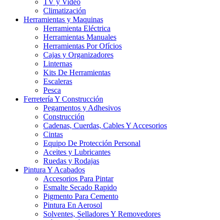
TV y Video
Climatización
Herramientas y Maquinas
Herramienta Eléctrica
Herramientas Manuales
Herramientas Por Ofícios
Cajas y Organizadores
Linternas
Kits De Herramientas
Escaleras
Pesca
Ferretería Y Construcción
Pegamentos y Adhesivos
Construcción
Cadenas, Cuerdas, Cables Y Accesorios
Cintas
Equipo De Protección Personal
Aceites y Lubricantes
Ruedas y Rodajas
Pintura Y Acabados
Accesorios Para Pintar
Esmalte Secado Rapido
Pigmento Para Cemento
Pintura En Aerosol
Solventes, Selladores Y Removedores