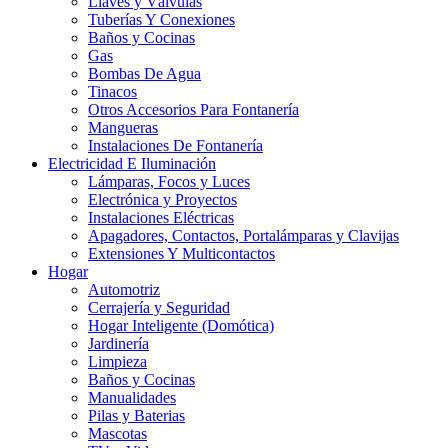
Llaves y Válvulas
Tuberías Y Conexiones
Baños y Cocinas
Gas
Bombas De Agua
Tinacos
Otros Accesorios Para Fontanería
Mangueras
Instalaciones De Fontanería
Electricidad E Iluminación
Lámparas, Focos y Luces
Electrónica y Proyectos
Instalaciones Eléctricas
Apagadores, Contactos, Portalámparas y Clavijas
Extensiones Y Multicontactos
Hogar
Automotriz
Cerrajería y Seguridad
Hogar Inteligente (Domótica)
Jardinería
Limpieza
Baños y Cocinas
Manualidades
Pilas y Baterias
Mascotas