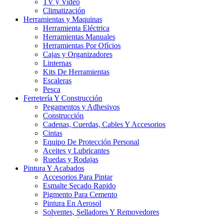
TV y Video
Climatización
Herramientas y Maquinas
Herramienta Eléctrica
Herramientas Manuales
Herramientas Por Ofícios
Cajas y Organizadores
Linternas
Kits De Herramientas
Escaleras
Pesca
Ferretería Y Construcción
Pegamentos y Adhesivos
Construcción
Cadenas, Cuerdas, Cables Y Accesorios
Cintas
Equipo De Protección Personal
Aceites y Lubricantes
Ruedas y Rodajas
Pintura Y Acabados
Accesorios Para Pintar
Esmalte Secado Rapido
Pigmento Para Cemento
Pintura En Aerosol
Solventes, Selladores Y Removedores