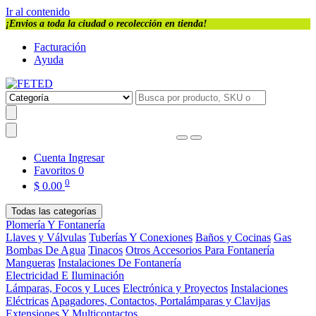
Ir al contenido
¡Envios a toda la ciudad o recolección en tienda!
Facturación
Ayuda
Cuenta
Ingresar
Favoritos
0
0
$
0.00
Todas las categorías
Plomería Y Fontanería
Llaves y Válvulas
Tuberías Y Conexiones
Baños y Cocinas
Gas
Bombas De Agua
Tinacos
Otros Accesorios Para Fontanería
Mangueras
Instalaciones De Fontanería
Electricidad E Iluminación
Lámparas, Focos y Luces
Electrónica y Proyectos
Instalaciones
Eléctricas
Apagadores, Contactos, Portalámparas y Clavijas
Extensiones Y Multicontactos