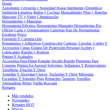
Hogar
Automotriz
Cerrajería y Seguridad
Hogar Inteligente (Domótica)
Jardinería
Limpieza
Baños y Cocinas
Manualidades
Pilas y Baterias
Mascotas
TV y Video
Climatización
Herramientas y Maquinas
Herramienta Eléctrica
Herramientas Manuales
Herramientas Por
Ofícios
Cajas y Organizadores
Linternas
Kits De Herramientas
Escaleras
Pesca
Ferretería Y Construcción
Pegamentos y Adhesivos
Construcción
Cadenas, Cuerdas, Cables Y
Accesorios
Cintas
Equipo De Protección Personal
Aceites y
Lubricantes
Ruedas y Rodajas
Pintura Y Acabados
Accesorios Para Pintar
Esmalte Secado Rapido
Pigmento Para
Cemento
Pintura En Aerosol
Solventes, Selladores Y Removedores
Tornillería, Fijación Y Otros
Armellas Y Alcayatas
Clavos, Tachuelas Y Otros
Ménsulas,
Escuadras Y Soportes
Pijas
Remaches
Taquetes
Tornillos
Abrazaderas
Birlos
Varilla Roscada
Remates
Más vendidos
Novedades
Remates
HOT
Marcas