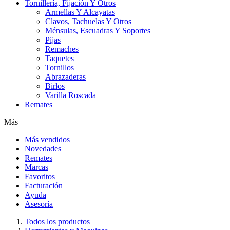
Tornillería, Fijación Y Otros
Armellas Y Alcayatas
Clavos, Tachuelas Y Otros
Ménsulas, Escuadras Y Soportes
Pijas
Remaches
Taquetes
Tornillos
Abrazaderas
Birlos
Varilla Roscada
Remates
Más
Más vendidos
Novedades
Remates
Marcas
Favoritos
Facturación
Ayuda
Asesoría
Todos los productos