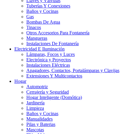
Llaves y Válvulas
Tuberías Y Conexiones
Baños y Cocinas
Gas
Bombas De Agua
Tinacos
Otros Accesorios Para Fontanería
Mangueras
Instalaciones De Fontanería
Electricidad E Iluminación
Lámparas, Focos y Luces
Electrónica y Proyectos
Instalaciones Eléctricas
Apagadores, Contactos, Portalámparas y Clavijas
Extensiones Y Multicontactos
Hogar
Automotriz
Cerrajería y Seguridad
Hogar Inteligente (Domótica)
Jardinería
Limpieza
Baños y Cocinas
Manualidades
Pilas y Baterias
Mascotas