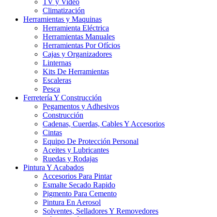
TV y Video
Climatización
Herramientas y Maquinas
Herramienta Eléctrica
Herramientas Manuales
Herramientas Por Ofícios
Cajas y Organizadores
Linternas
Kits De Herramientas
Escaleras
Pesca
Ferretería Y Construcción
Pegamentos y Adhesivos
Construcción
Cadenas, Cuerdas, Cables Y Accesorios
Cintas
Equipo De Protección Personal
Aceites y Lubricantes
Ruedas y Rodajas
Pintura Y Acabados
Accesorios Para Pintar
Esmalte Secado Rapido
Pigmento Para Cemento
Pintura En Aerosol
Solventes, Selladores Y Removedores