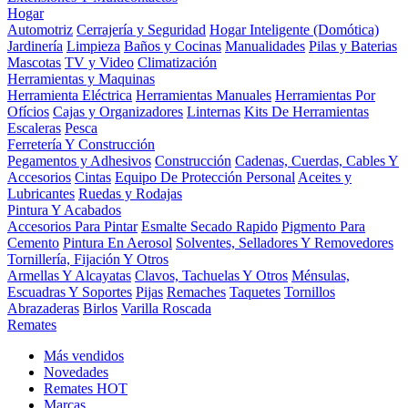
Hogar
Automotriz
Cerrajería y Seguridad
Hogar Inteligente (Domótica)
Jardinería
Limpieza
Baños y Cocinas
Manualidades
Pilas y Baterias
Mascotas
TV y Video
Climatización
Herramientas y Maquinas
Herramienta Eléctrica
Herramientas Manuales
Herramientas Por
Ofícios
Cajas y Organizadores
Linternas
Kits De Herramientas
Escaleras
Pesca
Ferretería Y Construcción
Pegamentos y Adhesivos
Construcción
Cadenas, Cuerdas, Cables Y
Accesorios
Cintas
Equipo De Protección Personal
Aceites y
Lubricantes
Ruedas y Rodajas
Pintura Y Acabados
Accesorios Para Pintar
Esmalte Secado Rapido
Pigmento Para
Cemento
Pintura En Aerosol
Solventes, Selladores Y Removedores
Tornillería, Fijación Y Otros
Armellas Y Alcayatas
Clavos, Tachuelas Y Otros
Ménsulas,
Escuadras Y Soportes
Pijas
Remaches
Taquetes
Tornillos
Abrazaderas
Birlos
Varilla Roscada
Remates
Más vendidos
Novedades
Remates
HOT
Marcas