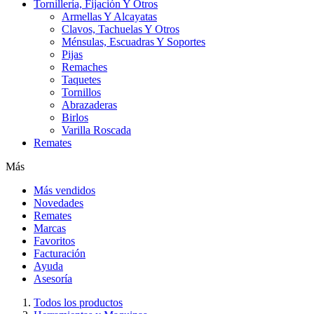
Tornillería, Fijación Y Otros
Armellas Y Alcayatas
Clavos, Tachuelas Y Otros
Ménsulas, Escuadras Y Soportes
Pijas
Remaches
Taquetes
Tornillos
Abrazaderas
Birlos
Varilla Roscada
Remates
Más
Más vendidos
Novedades
Remates
Marcas
Favoritos
Facturación
Ayuda
Asesoría
Todos los productos