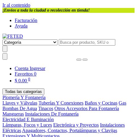
Ir al contenido
¡Envios a toda la ciudad o recolección en tienda!
Facturación
Ayuda
Cuenta
Ingresar
Favoritos
0
0
$
0.00
Todas las categorías
Plomería Y Fontanería
Llaves y Válvulas
Tuberías Y Conexiones
Baños y Cocinas
Gas
Bombas De Agua
Tinacos
Otros Accesorios Para Fontanería
Mangueras
Instalaciones De Fontanería
Electricidad E Iluminación
Lámparas, Focos y Luces
Electrónica y Proyectos
Instalaciones
Eléctricas
Apagadores, Contactos, Portalámparas y Clavijas
Extensiones Y Multicontactos