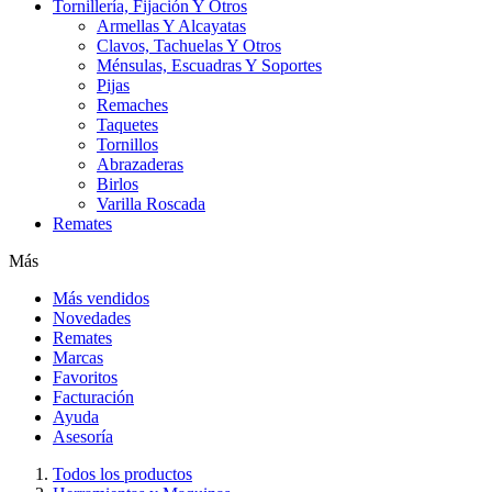
Tornillería, Fijación Y Otros
Armellas Y Alcayatas
Clavos, Tachuelas Y Otros
Ménsulas, Escuadras Y Soportes
Pijas
Remaches
Taquetes
Tornillos
Abrazaderas
Birlos
Varilla Roscada
Remates
Más
Más vendidos
Novedades
Remates
Marcas
Favoritos
Facturación
Ayuda
Asesoría
Todos los productos