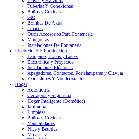
Llaves y Válvulas
Tuberías Y Conexiones
Baños y Cocinas
Gas
Bombas De Agua
Tinacos
Otros Accesorios Para Fontanería
Mangueras
Instalaciones De Fontanería
Electricidad E Iluminación
Lámparas, Focos y Luces
Electrónica y Proyectos
Instalaciones Eléctricas
Apagadores, Contactos, Portalámparas y Clavijas
Extensiones Y Multicontactos
Hogar
Automotriz
Cerrajería y Seguridad
Hogar Inteligente (Domótica)
Jardinería
Limpieza
Baños y Cocinas
Manualidades
Pilas y Baterias
Mascotas