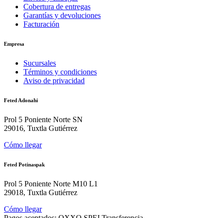
Cobertura de entregas
Garantías y devoluciones
Facturación
Empresa
Sucursales
Términos y condiciones
Aviso de privacidad
Feted Adonahi
Prol 5 Poniente Norte SN
29016, Tuxtla Gutiérrez
Cómo llegar
Feted Potinaspak
Prol 5 Poniente Norte M10 L1
29018, Tuxtla Gutiérrez
Cómo llegar
Pagos aceptados:
OXXO
SPEI
Transferencia