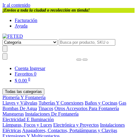
Ir al contenido
¡Envios a toda la ciudad o recolección en tienda!
Facturación
Ayuda
Cuenta
Ingresar
Favoritos
0
0
$
0.00
Todas las categorías
Plomería Y Fontanería
Llaves y Válvulas
Tuberías Y Conexiones
Baños y Cocinas
Gas
Bombas De Agua
Tinacos
Otros Accesorios Para Fontanería
Mangueras
Instalaciones De Fontanería
Electricidad E Iluminación
Lámparas, Focos y Luces
Electrónica y Proyectos
Instalaciones
Eléctricas
Apagadores, Contactos, Portalámparas y Clavijas
Extensiones Y Multicontactos