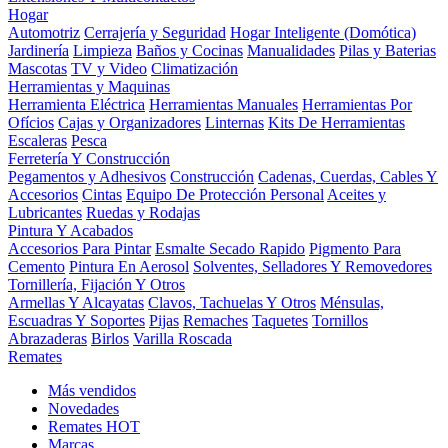
Hogar
Automotriz
Cerrajería y Seguridad
Hogar Inteligente (Domótica)
Jardinería
Limpieza
Baños y Cocinas
Manualidades
Pilas y Baterias
Mascotas
TV y Video
Climatización
Herramientas y Maquinas
Herramienta Eléctrica
Herramientas Manuales
Herramientas Por
Ofícios
Cajas y Organizadores
Linternas
Kits De Herramientas
Escaleras
Pesca
Ferretería Y Construcción
Pegamentos y Adhesivos
Construcción
Cadenas, Cuerdas, Cables Y
Accesorios
Cintas
Equipo De Protección Personal
Aceites y
Lubricantes
Ruedas y Rodajas
Pintura Y Acabados
Accesorios Para Pintar
Esmalte Secado Rapido
Pigmento Para
Cemento
Pintura En Aerosol
Solventes, Selladores Y Removedores
Tornillería, Fijación Y Otros
Armellas Y Alcayatas
Clavos, Tachuelas Y Otros
Ménsulas,
Escuadras Y Soportes
Pijas
Remaches
Taquetes
Tornillos
Abrazaderas
Birlos
Varilla Roscada
Remates
Más vendidos
Novedades
Remates
HOT
Marcas