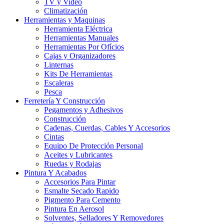
TV y Video
Climatización
Herramientas y Maquinas
Herramienta Eléctrica
Herramientas Manuales
Herramientas Por Ofícios
Cajas y Organizadores
Linternas
Kits De Herramientas
Escaleras
Pesca
Ferretería Y Construcción
Pegamentos y Adhesivos
Construcción
Cadenas, Cuerdas, Cables Y Accesorios
Cintas
Equipo De Protección Personal
Aceites y Lubricantes
Ruedas y Rodajas
Pintura Y Acabados
Accesorios Para Pintar
Esmalte Secado Rapido
Pigmento Para Cemento
Pintura En Aerosol
Solventes, Selladores Y Removedores