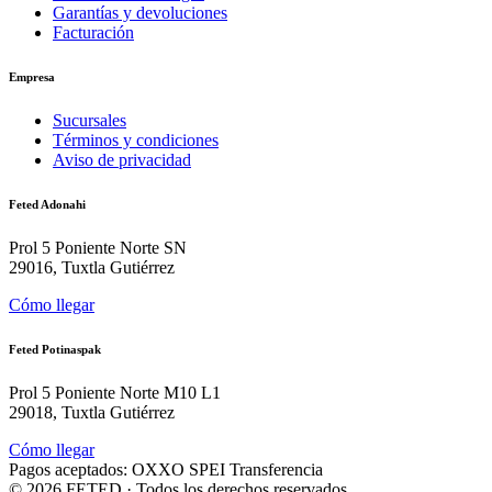
Garantías y devoluciones
Facturación
Empresa
Sucursales
Términos y condiciones
Aviso de privacidad
Feted Adonahi
Prol 5 Poniente Norte SN
29016, Tuxtla Gutiérrez
Cómo llegar
Feted Potinaspak
Prol 5 Poniente Norte M10 L1
29018, Tuxtla Gutiérrez
Cómo llegar
Pagos aceptados:
OXXO
SPEI
Transferencia
©
2026
FETED
· Todos los derechos reservados.