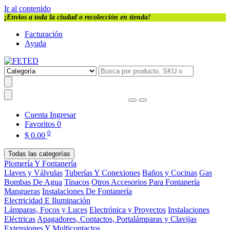
Ir al contenido
¡Envios a toda la ciudad o recolección en tienda!
Facturación
Ayuda
Cuenta
Ingresar
Favoritos
0
0
$
0.00
Todas las categorías
Plomería Y Fontanería
Llaves y Válvulas
Tuberías Y Conexiones
Baños y Cocinas
Gas
Bombas De Agua
Tinacos
Otros Accesorios Para Fontanería
Mangueras
Instalaciones De Fontanería
Electricidad E Iluminación
Lámparas, Focos y Luces
Electrónica y Proyectos
Instalaciones
Eléctricas
Apagadores, Contactos, Portalámparas y Clavijas
Extensiones Y Multicontactos