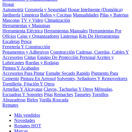
Hogar
Automotriz
Cerrajería y Seguridad
Hogar Inteligente (Domótica)
Jardinería
Limpieza
Baños y Cocinas
Manualidades
Pilas y Baterias
Mascotas
TV y Video
Climatización
Herramientas y Maquinas
Herramienta Eléctrica
Herramientas Manuales
Herramientas Por
Ofícios
Cajas y Organizadores
Linternas
Kits De Herramientas
Escaleras
Pesca
Ferretería Y Construcción
Pegamentos y Adhesivos
Construcción
Cadenas, Cuerdas, Cables Y
Accesorios
Cintas
Equipo De Protección Personal
Aceites y
Lubricantes
Ruedas y Rodajas
Pintura Y Acabados
Accesorios Para Pintar
Esmalte Secado Rapido
Pigmento Para
Cemento
Pintura En Aerosol
Solventes, Selladores Y Removedores
Tornillería, Fijación Y Otros
Armellas Y Alcayatas
Clavos, Tachuelas Y Otros
Ménsulas,
Escuadras Y Soportes
Pijas
Remaches
Taquetes
Tornillos
Abrazaderas
Birlos
Varilla Roscada
Remates
Más vendidos
Novedades
Remates
HOT
Marcas