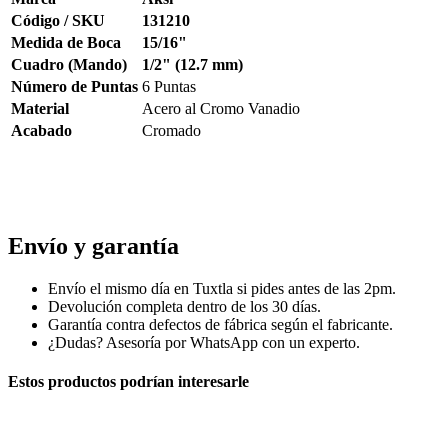
Código / SKU
131210
Medida de Boca
15/16"
Cuadro (Mando)
1/2" (12.7 mm)
Número de Puntas
6 Puntas
Material
Acero al Cromo Vanadio
Acabado
Cromado
Copa de 15/16 6 puntas mando 1/2, dado corto sae aksi 131210,
dado para mecanica 15/16 cromo vanadio, llave de vaso 15/16
pulgada, dado de impacto manual aksi.
Envío y garantía
Envío el mismo día en Tuxtla si pides antes de las 2pm.
Devolución completa dentro de los 30 días.
Garantía contra defectos de fábrica según el fabricante.
¿Dudas? Asesoría por WhatsApp con un experto.
Estos productos podrían interesarle