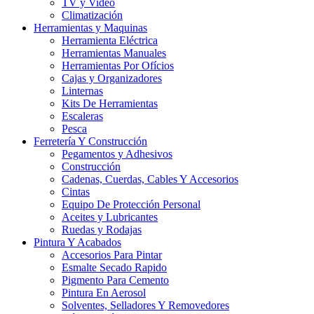
TV y Video
Climatización
Herramientas y Maquinas
Herramienta Eléctrica
Herramientas Manuales
Herramientas Por Ofícios
Cajas y Organizadores
Linternas
Kits De Herramientas
Escaleras
Pesca
Ferretería Y Construcción
Pegamentos y Adhesivos
Construcción
Cadenas, Cuerdas, Cables Y Accesorios
Cintas
Equipo De Protección Personal
Aceites y Lubricantes
Ruedas y Rodajas
Pintura Y Acabados
Accesorios Para Pintar
Esmalte Secado Rapido
Pigmento Para Cemento
Pintura En Aerosol
Solventes, Selladores Y Removedores