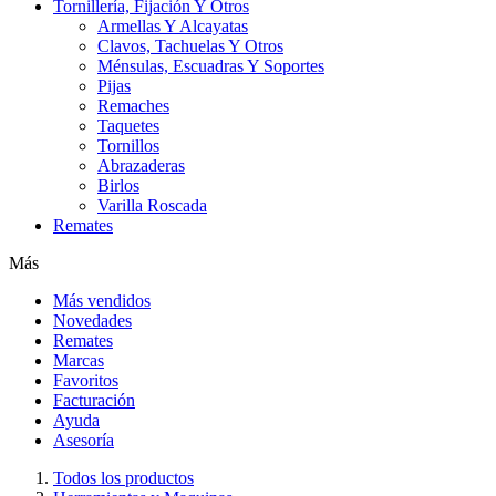
Tornillería, Fijación Y Otros
Armellas Y Alcayatas
Clavos, Tachuelas Y Otros
Ménsulas, Escuadras Y Soportes
Pijas
Remaches
Taquetes
Tornillos
Abrazaderas
Birlos
Varilla Roscada
Remates
Más
Más vendidos
Novedades
Remates
Marcas
Favoritos
Facturación
Ayuda
Asesoría
Todos los productos