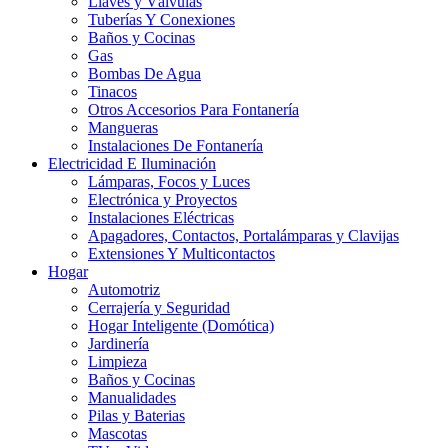
Llaves y Válvulas
Tuberías Y Conexiones
Baños y Cocinas
Gas
Bombas De Agua
Tinacos
Otros Accesorios Para Fontanería
Mangueras
Instalaciones De Fontanería
Electricidad E Iluminación
Lámparas, Focos y Luces
Electrónica y Proyectos
Instalaciones Eléctricas
Apagadores, Contactos, Portalámparas y Clavijas
Extensiones Y Multicontactos
Hogar
Automotriz
Cerrajería y Seguridad
Hogar Inteligente (Domótica)
Jardinería
Limpieza
Baños y Cocinas
Manualidades
Pilas y Baterias
Mascotas