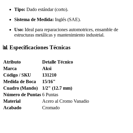
Tipo:
Dado estándar (corto).
Sistema de Medida:
Inglés (SAE).
Uso:
Ideal para reparaciones automotrices, ensamble de
estructuras metálicas y mantenimiento industrial.
📊 Especificaciones Técnicas
Atributo
Detalle Técnico
Marca
Aksi
Código / SKU
131210
Medida de Boca
15/16"
Cuadro (Mando)
1/2" (12.7 mm)
Número de Puntas
6 Puntas
Material
Acero al Cromo Vanadio
Acabado
Cromado
Copa de 15/16 6 puntas mando 1/2, dado corto sae aksi 131210,
dado para mecanica 15/16 cromo vanadio, llave de vaso 15/16
pulgada, dado de impacto manual aksi.