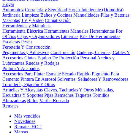
Hogar
Automotriz
Cerrajería y Seguridad
Hogar Inteligente (Domótica)
Jardinería
Limpieza
Baños y Cocinas
Manualidades
Pilas y Baterias
Mascotas
TV y Video
Climatización
Herramientas y Maquinas
Herramienta Eléctrica
Herramientas Manuales
Herramientas Por
Ofícios
Cajas y Organizadores
Linternas
Kits De Herramientas
Escaleras
Pesca
Ferretería Y Construcción
Pegamentos y Adhesivos
Construcción
Cadenas, Cuerdas, Cables Y
Accesorios
Cintas
Equipo De Protección Personal
Aceites y
Lubricantes
Ruedas y Rodajas
Pintura Y Acabados
Accesorios Para Pintar
Esmalte Secado Rapido
Pigmento Para
Cemento
Pintura En Aerosol
Solventes, Selladores Y Removedores
Tornillería, Fijación Y Otros
Armellas Y Alcayatas
Clavos, Tachuelas Y Otros
Ménsulas,
Escuadras Y Soportes
Pijas
Remaches
Taquetes
Tornillos
Abrazaderas
Birlos
Varilla Roscada
Remates
Más vendidos
Novedades
Remates
HOT
Marcas