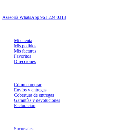
Tu ferretería de confianza en Tuxtla Gutiérrez. Envío mismo día,
asesoría experta y garantía total.
Asesoría WhatsApp
961 224 0313
Mi cuenta
Mi cuenta
Mis pedidos
Mis facturas
Favoritos
Direcciones
Comprar
Cómo comprar
Envíos y entregas
Cobertura de entregas
Garantías y devoluciones
Facturación
Empresa
Sucursales