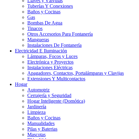
Llaves y Válvulas
Tuberías Y Conexiones
Baños y Cocinas
Gas
Bombas De Agua
Tinacos
Otros Accesorios Para Fontanería
Mangueras
Instalaciones De Fontanería
Electricidad E Iluminación
Lámparas, Focos y Luces
Electrónica y Proyectos
Instalaciones Eléctricas
Apagadores, Contactos, Portalámparas y Clavijas
Extensiones Y Multicontactos
Hogar
Automotriz
Cerrajería y Seguridad
Hogar Inteligente (Domótica)
Jardinería
Limpieza
Baños y Cocinas
Manualidades
Pilas y Baterias
Mascotas