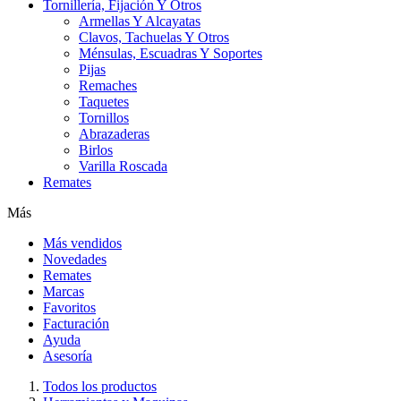
Tornillería, Fijación Y Otros
Armellas Y Alcayatas
Clavos, Tachuelas Y Otros
Ménsulas, Escuadras Y Soportes
Pijas
Remaches
Taquetes
Tornillos
Abrazaderas
Birlos
Varilla Roscada
Remates
Más
Más vendidos
Novedades
Remates
Marcas
Favoritos
Facturación
Ayuda
Asesoría
Todos los productos