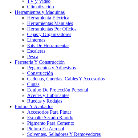
TV y Video
Climatización
Herramientas y Maquinas
Herramienta Eléctrica
Herramientas Manuales
Herramientas Por Ofícios
Cajas y Organizadores
Linternas
Kits De Herramientas
Escaleras
Pesca
Ferretería Y Construcción
Pegamentos y Adhesivos
Construcción
Cadenas, Cuerdas, Cables Y Accesorios
Cintas
Equipo De Protección Personal
Aceites y Lubricantes
Ruedas y Rodajas
Pintura Y Acabados
Accesorios Para Pintar
Esmalte Secado Rapido
Pigmento Para Cemento
Pintura En Aerosol
Solventes, Selladores Y Removedores