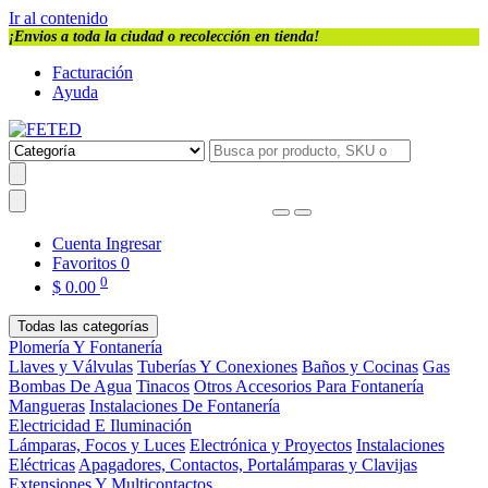
Ir al contenido
¡Envios a toda la ciudad o recolección en tienda!
Facturación
Ayuda
Cuenta
Ingresar
Favoritos
0
0
$
0.00
Todas las categorías
Plomería Y Fontanería
Llaves y Válvulas
Tuberías Y Conexiones
Baños y Cocinas
Gas
Bombas De Agua
Tinacos
Otros Accesorios Para Fontanería
Mangueras
Instalaciones De Fontanería
Electricidad E Iluminación
Lámparas, Focos y Luces
Electrónica y Proyectos
Instalaciones
Eléctricas
Apagadores, Contactos, Portalámparas y Clavijas
Extensiones Y Multicontactos