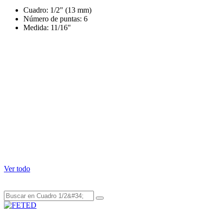
Cuadro: 1/2" (13 mm)
Número de puntas: 6
Medida: 11/16"
P
Envío y garantía
Envío el mismo día en Tuxtla si pides antes de las 2pm.
Devolución completa dentro de los 30 días.
Garantía contra defectos de fábrica según el fabricante.
¿Dudas? Asesoría por WhatsApp con un experto.
Estos productos podrían interesarle
Ver todo
Su snippet dinámico aparecerá aquí... Este mensaje aparece porque
no proporcionó ni el filtro ni la plantilla a usar.