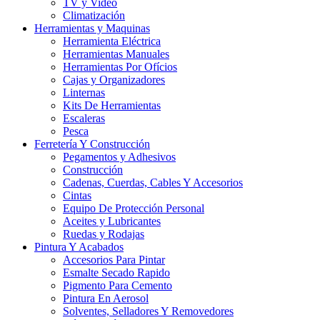
TV y Video
Climatización
Herramientas y Maquinas
Herramienta Eléctrica
Herramientas Manuales
Herramientas Por Ofícios
Cajas y Organizadores
Linternas
Kits De Herramientas
Escaleras
Pesca
Ferretería Y Construcción
Pegamentos y Adhesivos
Construcción
Cadenas, Cuerdas, Cables Y Accesorios
Cintas
Equipo De Protección Personal
Aceites y Lubricantes
Ruedas y Rodajas
Pintura Y Acabados
Accesorios Para Pintar
Esmalte Secado Rapido
Pigmento Para Cemento
Pintura En Aerosol
Solventes, Selladores Y Removedores