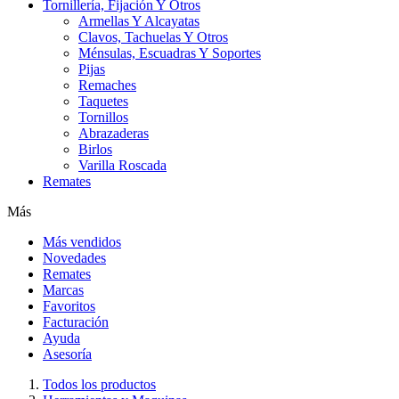
Tornillería, Fijación Y Otros
Armellas Y Alcayatas
Clavos, Tachuelas Y Otros
Ménsulas, Escuadras Y Soportes
Pijas
Remaches
Taquetes
Tornillos
Abrazaderas
Birlos
Varilla Roscada
Remates
Más
Más vendidos
Novedades
Remates
Marcas
Favoritos
Facturación
Ayuda
Asesoría
Todos los productos