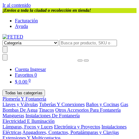
Ir al contenido
¡Envios a toda la ciudad o recolección en tienda!
Facturación
Ayuda
Cuenta
Ingresar
Favoritos
0
0
$
0.00
Todas las categorías
Plomería Y Fontanería
Llaves y Válvulas
Tuberías Y Conexiones
Baños y Cocinas
Gas
Bombas De Agua
Tinacos
Otros Accesorios Para Fontanería
Mangueras
Instalaciones De Fontanería
Electricidad E Iluminación
Lámparas, Focos y Luces
Electrónica y Proyectos
Instalaciones
Eléctricas
Apagadores, Contactos, Portalámparas y Clavijas
Extensiones Y Multicontactos