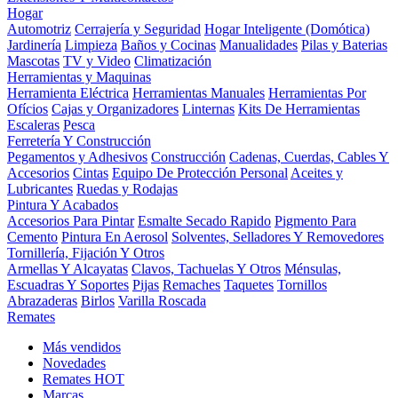
Hogar
Automotriz
Cerrajería y Seguridad
Hogar Inteligente (Domótica)
Jardinería
Limpieza
Baños y Cocinas
Manualidades
Pilas y Baterias
Mascotas
TV y Video
Climatización
Herramientas y Maquinas
Herramienta Eléctrica
Herramientas Manuales
Herramientas Por
Ofícios
Cajas y Organizadores
Linternas
Kits De Herramientas
Escaleras
Pesca
Ferretería Y Construcción
Pegamentos y Adhesivos
Construcción
Cadenas, Cuerdas, Cables Y
Accesorios
Cintas
Equipo De Protección Personal
Aceites y
Lubricantes
Ruedas y Rodajas
Pintura Y Acabados
Accesorios Para Pintar
Esmalte Secado Rapido
Pigmento Para
Cemento
Pintura En Aerosol
Solventes, Selladores Y Removedores
Tornillería, Fijación Y Otros
Armellas Y Alcayatas
Clavos, Tachuelas Y Otros
Ménsulas,
Escuadras Y Soportes
Pijas
Remaches
Taquetes
Tornillos
Abrazaderas
Birlos
Varilla Roscada
Remates
Más vendidos
Novedades
Remates
HOT
Marcas