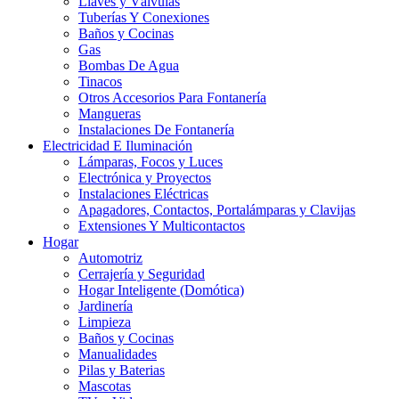
Llaves y Válvulas
Tuberías Y Conexiones
Baños y Cocinas
Gas
Bombas De Agua
Tinacos
Otros Accesorios Para Fontanería
Mangueras
Instalaciones De Fontanería
Electricidad E Iluminación
Lámparas, Focos y Luces
Electrónica y Proyectos
Instalaciones Eléctricas
Apagadores, Contactos, Portalámparas y Clavijas
Extensiones Y Multicontactos
Hogar
Automotriz
Cerrajería y Seguridad
Hogar Inteligente (Domótica)
Jardinería
Limpieza
Baños y Cocinas
Manualidades
Pilas y Baterias
Mascotas