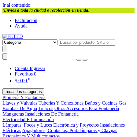
Ir al contenido
¡Envios a toda la ciudad o recolección en tienda!
Facturación
Ayuda
Cuenta
Ingresar
Favoritos
0
0
$
0.00
Todas las categorías
Plomería Y Fontanería
Llaves y Válvulas
Tuberías Y Conexiones
Baños y Cocinas
Gas
Bombas De Agua
Tinacos
Otros Accesorios Para Fontanería
Mangueras
Instalaciones De Fontanería
Electricidad E Iluminación
Lámparas, Focos y Luces
Electrónica y Proyectos
Instalaciones
Eléctricas
Apagadores, Contactos, Portalámparas y Clavijas
Extensiones Y Multicontactos