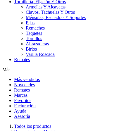
Tornillería, Fijación Y Otros
Armellas Y Alcayatas
Clavos, Tachuelas Y Otros
Ménsulas, Escuadras Y Soportes
Pijas
Remaches
Taquetes
Tornillos
Abrazaderas
Birlos
Varilla Roscada
Remates
Más
Más vendidos
Novedades
Remates
Marcas
Favoritos
Facturación
Ayuda
Asesoría
Todos los productos