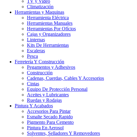
TV y Video
Climatización
Herramientas y Maquinas
Herramienta Eléctrica
Herramientas Manuales
Herramientas Por Ofícios
Cajas y Organizadores
Linternas
Kits De Herramientas
Escaleras
Pesca
Ferretería Y Construcción
Pegamentos y Adhesivos
Construcción
Cadenas, Cuerdas, Cables Y Accesorios
Cintas
Equipo De Protección Personal
Aceites y Lubricantes
Ruedas y Rodajas
Pintura Y Acabados
Accesorios Para Pintar
Esmalte Secado Rapido
Pigmento Para Cemento
Pintura En Aerosol
Solventes, Selladores Y Removedores