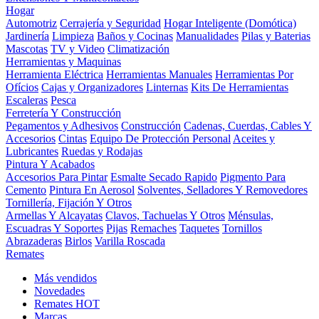
Hogar
Automotriz
Cerrajería y Seguridad
Hogar Inteligente (Domótica)
Jardinería
Limpieza
Baños y Cocinas
Manualidades
Pilas y Baterias
Mascotas
TV y Video
Climatización
Herramientas y Maquinas
Herramienta Eléctrica
Herramientas Manuales
Herramientas Por
Ofícios
Cajas y Organizadores
Linternas
Kits De Herramientas
Escaleras
Pesca
Ferretería Y Construcción
Pegamentos y Adhesivos
Construcción
Cadenas, Cuerdas, Cables Y
Accesorios
Cintas
Equipo De Protección Personal
Aceites y
Lubricantes
Ruedas y Rodajas
Pintura Y Acabados
Accesorios Para Pintar
Esmalte Secado Rapido
Pigmento Para
Cemento
Pintura En Aerosol
Solventes, Selladores Y Removedores
Tornillería, Fijación Y Otros
Armellas Y Alcayatas
Clavos, Tachuelas Y Otros
Ménsulas,
Escuadras Y Soportes
Pijas
Remaches
Taquetes
Tornillos
Abrazaderas
Birlos
Varilla Roscada
Remates
Más vendidos
Novedades
Remates
HOT
Marcas