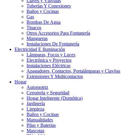
Llaves y Válvulas
Tuberías Y Conexiones
Baños y Cocinas
Gas
Bombas De Agua
Tinacos
Otros Accesorios Para Fontanería
Mangueras
Instalaciones De Fontanería
Electricidad E Iluminación
Lámparas, Focos y Luces
Electrónica y Proyectos
Instalaciones Eléctricas
Apagadores, Contactos, Portalámparas y Clavijas
Extensiones Y Multicontactos
Hogar
Automotriz
Cerrajería y Seguridad
Hogar Inteligente (Domótica)
Jardinería
Limpieza
Baños y Cocinas
Manualidades
Pilas y Baterias
Mascotas