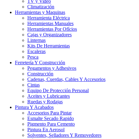
TV y Video
Climatización
Herramientas y Maquinas
Herramienta Eléctrica
Herramientas Manuales
Herramientas Por Ofícios
Cajas y Organizadores
Linternas
Kits De Herramientas
Escaleras
Pesca
Ferretería Y Construcción
Pegamentos y Adhesivos
Construcción
Cadenas, Cuerdas, Cables Y Accesorios
Cintas
Equipo De Protección Personal
Aceites y Lubricantes
Ruedas y Rodajas
Pintura Y Acabados
Accesorios Para Pintar
Esmalte Secado Rapido
Pigmento Para Cemento
Pintura En Aerosol
Solventes, Selladores Y Removedores