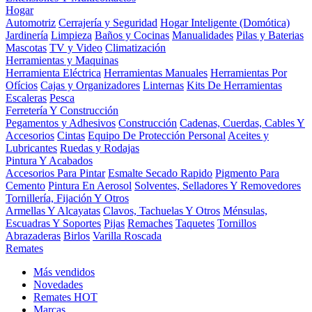
Hogar
Automotriz
Cerrajería y Seguridad
Hogar Inteligente (Domótica)
Jardinería
Limpieza
Baños y Cocinas
Manualidades
Pilas y Baterias
Mascotas
TV y Video
Climatización
Herramientas y Maquinas
Herramienta Eléctrica
Herramientas Manuales
Herramientas Por
Ofícios
Cajas y Organizadores
Linternas
Kits De Herramientas
Escaleras
Pesca
Ferretería Y Construcción
Pegamentos y Adhesivos
Construcción
Cadenas, Cuerdas, Cables Y
Accesorios
Cintas
Equipo De Protección Personal
Aceites y
Lubricantes
Ruedas y Rodajas
Pintura Y Acabados
Accesorios Para Pintar
Esmalte Secado Rapido
Pigmento Para
Cemento
Pintura En Aerosol
Solventes, Selladores Y Removedores
Tornillería, Fijación Y Otros
Armellas Y Alcayatas
Clavos, Tachuelas Y Otros
Ménsulas,
Escuadras Y Soportes
Pijas
Remaches
Taquetes
Tornillos
Abrazaderas
Birlos
Varilla Roscada
Remates
Más vendidos
Novedades
Remates
HOT
Marcas