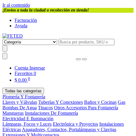
Ir al contenido
¡Envios a toda la ciudad o recolección en tienda!
Facturación
Ayuda
Cuenta
Ingresar
Favoritos
0
0
$
0.00
Todas las categorías
Plomería Y Fontanería
Llaves y Válvulas
Tuberías Y Conexiones
Baños y Cocinas
Gas
Bombas De Agua
Tinacos
Otros Accesorios Para Fontanería
Mangueras
Instalaciones De Fontanería
Electricidad E Iluminación
Lámparas, Focos y Luces
Electrónica y Proyectos
Instalaciones
Eléctricas
Apagadores, Contactos, Portalámparas y Clavijas
Extensiones Y Multicontactos