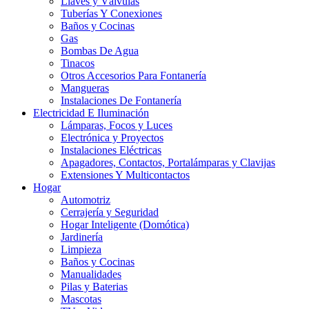
Llaves y Válvulas
Tuberías Y Conexiones
Baños y Cocinas
Gas
Bombas De Agua
Tinacos
Otros Accesorios Para Fontanería
Mangueras
Instalaciones De Fontanería
Electricidad E Iluminación
Lámparas, Focos y Luces
Electrónica y Proyectos
Instalaciones Eléctricas
Apagadores, Contactos, Portalámparas y Clavijas
Extensiones Y Multicontactos
Hogar
Automotriz
Cerrajería y Seguridad
Hogar Inteligente (Domótica)
Jardinería
Limpieza
Baños y Cocinas
Manualidades
Pilas y Baterias
Mascotas