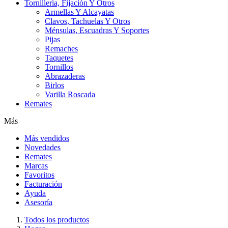
Tornillería, Fijación Y Otros
Armellas Y Alcayatas
Clavos, Tachuelas Y Otros
Ménsulas, Escuadras Y Soportes
Pijas
Remaches
Taquetes
Tornillos
Abrazaderas
Birlos
Varilla Roscada
Remates
Más
Más vendidos
Novedades
Remates
Marcas
Favoritos
Facturación
Ayuda
Asesoría
Todos los productos