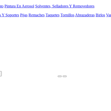
to
Pintura En Aerosol
Solventes, Selladores Y Removedores
s Y Soportes
Pijas
Remaches
Taquetes
Tornillos
Abrazaderas
Birlos
Var