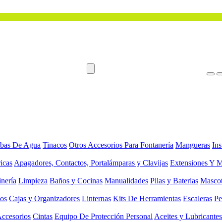
bas De Agua
Tinacos
Otros Accesorios Para Fontanería
Mangueras
Ins
ricas
Apagadores, Contactos, Portalámparas y Clavijas
Extensiones Y M
inería
Limpieza
Baños y Cocinas
Manualidades
Pilas y Baterias
Masco
ios
Cajas y Organizadores
Linternas
Kits De Herramientas
Escaleras
Pe
Accesorios
Cintas
Equipo De Protección Personal
Aceites y Lubricantes