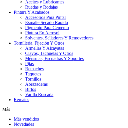
Aceites y Lubricantes
Ruedas y Rodajas
Pintura Y Acabados
Accesorios Para Pintar
Esmalte Secado Rapido
Pigmento Para Cemento
Pintura En Aerosol
Solventes, Selladores Y Removedores
Tornillería, Fijación Y Otros
Armellas Y Alcayatas
Clavos, Tachuelas Y Otros
Ménsulas, Escuadras Y Soportes
Pijas
Remaches
Taquetes
Tornillos
Abrazaderas
Birlos
Varilla Roscada
Remates
Más
Más vendidos
Novedades