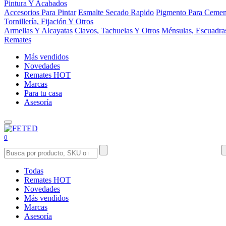
Pintura Y Acabados
Accesorios Para Pintar
Esmalte Secado Rapido
Pigmento Para Cemen
Tornillería, Fijación Y Otros
Armellas Y Alcayatas
Clavos, Tachuelas Y Otros
Ménsulas, Escuadra
Remates
Más vendidos
Novedades
Remates
HOT
Marcas
Para tu casa
Asesoría
0
Todas
Remates
HOT
Novedades
Más vendidos
Marcas
Asesoría