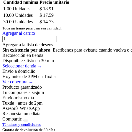
Cantidad mínima
Precio unitario
1.00
Unidades
$
18.91
10.00
Unidades
$
17.59
30.00
Unidades
$
14.73
Toca un tramo para usar esa cantidad.
Agregar al carrito
Agregar a la lista de deseos
Sin existencia por ahora.
Escríbenos para avisarte cuando vuelva o 
Recolección en tienda
Disponible · listo en 30 min
Seleccionar tienda →
Envío a domicilio
Hoy antes de 3PM en Tuxtla
Ver cobertura →
Producto garantizado
Tu compra está segura
Envío mismo día
Tuxtla · antes de 2pm
Asesoría WhatsApp
Respuesta inmediata
Compartir:
Términos y condiciones
Grantía de devolución de 30 días