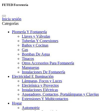
FETED Ferretería
Inicia sesión
Categorías
Plomería Y Fontanería
Llaves y Válvulas
Tuberías Y Conexiones
Baños y Cocinas
Gas
Bombas De Agua
Tinacos
Otros Accesorios Para Fontanería
Mangueras
Instalaciones De Fontanería
Electricidad E Iluminación
Lámparas, Focos y Luces
Electrónica y Proyectos
Instalaciones Eléctricas
Apagadores, Contactos, Portalámparas y Clavijas
Extensiones Y Multicontactos
Hogar
Automotriz