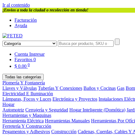
Ir al contenido
¡Envios a toda la ciudad o recolección en tienda!
Facturación
Ayuda
Cuenta
Ingresar
Favoritos
0
0
$
0.00
Todas las categorías
Plomería Y Fontanería
Llaves y Válvulas
Tuberías Y Conexiones
Baños y Cocinas
Gas
Bom
Electricidad E Iluminación
Lámparas, Focos y Luces
Electrónica y Proyectos
Instalaciones Eléct
Hogar
Automotriz
Cerrajería y Seguridad
Hogar Inteligente (Domótica)
Jard
Herramientas y Maquinas
Herramienta Eléctrica
Herramientas Manuales
Herramientas Por Ofíc
Ferretería Y Construcción
Pegamentos y Adhesivos
Construcción
Cadenas, Cuerdas, Cables Y 