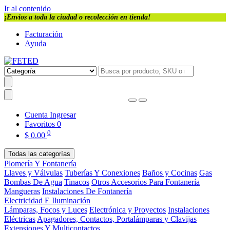
Ir al contenido
¡Envios a toda la ciudad o recolección en tienda!
Facturación
Ayuda
Cuenta
Ingresar
Favoritos
0
0
$
0.00
Todas las categorías
Plomería Y Fontanería
Llaves y Válvulas
Tuberías Y Conexiones
Baños y Cocinas
Gas
Bombas De Agua
Tinacos
Otros Accesorios Para Fontanería
Mangueras
Instalaciones De Fontanería
Electricidad E Iluminación
Lámparas, Focos y Luces
Electrónica y Proyectos
Instalaciones
Eléctricas
Apagadores, Contactos, Portalámparas y Clavijas
Extensiones Y Multicontactos