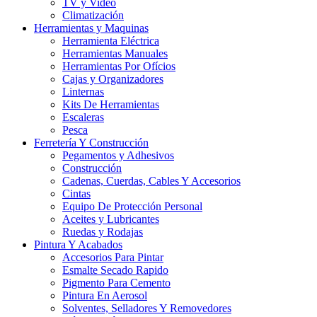
TV y Video
Climatización
Herramientas y Maquinas
Herramienta Eléctrica
Herramientas Manuales
Herramientas Por Ofícios
Cajas y Organizadores
Linternas
Kits De Herramientas
Escaleras
Pesca
Ferretería Y Construcción
Pegamentos y Adhesivos
Construcción
Cadenas, Cuerdas, Cables Y Accesorios
Cintas
Equipo De Protección Personal
Aceites y Lubricantes
Ruedas y Rodajas
Pintura Y Acabados
Accesorios Para Pintar
Esmalte Secado Rapido
Pigmento Para Cemento
Pintura En Aerosol
Solventes, Selladores Y Removedores