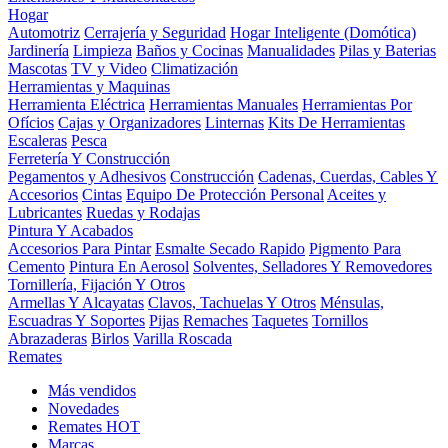
Hogar
Automotriz
Cerrajería y Seguridad
Hogar Inteligente (Domótica)
Jardinería
Limpieza
Baños y Cocinas
Manualidades
Pilas y Baterias
Mascotas
TV y Video
Climatización
Herramientas y Maquinas
Herramienta Eléctrica
Herramientas Manuales
Herramientas Por
Ofícios
Cajas y Organizadores
Linternas
Kits De Herramientas
Escaleras
Pesca
Ferretería Y Construcción
Pegamentos y Adhesivos
Construcción
Cadenas, Cuerdas, Cables Y
Accesorios
Cintas
Equipo De Protección Personal
Aceites y
Lubricantes
Ruedas y Rodajas
Pintura Y Acabados
Accesorios Para Pintar
Esmalte Secado Rapido
Pigmento Para
Cemento
Pintura En Aerosol
Solventes, Selladores Y Removedores
Tornillería, Fijación Y Otros
Armellas Y Alcayatas
Clavos, Tachuelas Y Otros
Ménsulas,
Escuadras Y Soportes
Pijas
Remaches
Taquetes
Tornillos
Abrazaderas
Birlos
Varilla Roscada
Remates
Más vendidos
Novedades
Remates
HOT
Marcas