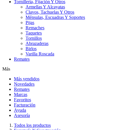
Tornillería, Fijación Y Otros
Armellas Y Alcayatas
Clavos, Tachuelas Y Otros
Ménsulas, Escuadras Y Soportes
Pijas
Remaches
Taquetes
Tornillos
Abrazaderas
Birlos
Varilla Roscada
Remates
Más
Más vendidos
Novedades
Remates
Marcas
Favoritos
Facturación
Ayuda
Asesoría
Todos los productos