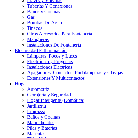
Llaves y Válvulas
Tuberías Y Conexiones
Baños y Cocinas
Gas
Bombas De Agua
Tinacos
Otros Accesorios Para Fontanería
Mangueras
Instalaciones De Fontanería
Electricidad E Iluminación
Lámparas, Focos y Luces
Electrónica y Proyectos
Instalaciones Eléctricas
Apagadores, Contactos, Portalámparas y Clavijas
Extensiones Y Multicontactos
Hogar
Automotriz
Cerrajería y Seguridad
Hogar Inteligente (Domótica)
Jardinería
Limpieza
Baños y Cocinas
Manualidades
Pilas y Baterias
Mascotas