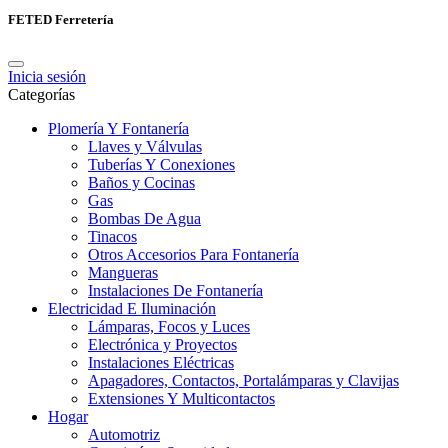
FETED Ferretería
Inicia sesión
Categorías
Plomería Y Fontanería
Llaves y Válvulas
Tuberías Y Conexiones
Baños y Cocinas
Gas
Bombas De Agua
Tinacos
Otros Accesorios Para Fontanería
Mangueras
Instalaciones De Fontanería
Electricidad E Iluminación
Lámparas, Focos y Luces
Electrónica y Proyectos
Instalaciones Eléctricas
Apagadores, Contactos, Portalámparas y Clavijas
Extensiones Y Multicontactos
Hogar
Automotriz