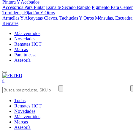
Pintura Y Acabados
Accesorios Para Pintar
Esmalte Secado Rapido
Pigmento Para Cemen
Tornillería, Fijación Y Otros
Armellas Y Alcayatas
Clavos, Tachuelas Y Otros
Ménsulas, Escuadra
Remates
Más vendidos
Novedades
Remates
HOT
Marcas
Para tu casa
Asesoría
0
Todas
Remates
HOT
Novedades
Más vendidos
Marcas
Asesoría