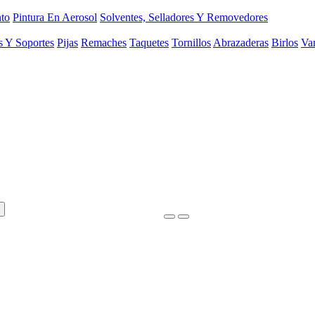
to
Pintura En Aerosol
Solventes, Selladores Y Removedores
s Y Soportes
Pijas
Remaches
Taquetes
Tornillos
Abrazaderas
Birlos
Var