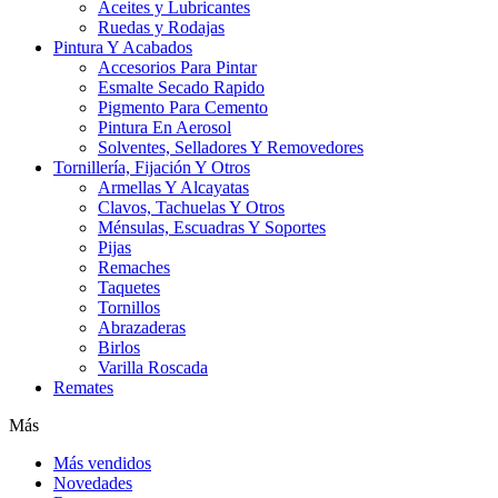
Aceites y Lubricantes
Ruedas y Rodajas
Pintura Y Acabados
Accesorios Para Pintar
Esmalte Secado Rapido
Pigmento Para Cemento
Pintura En Aerosol
Solventes, Selladores Y Removedores
Tornillería, Fijación Y Otros
Armellas Y Alcayatas
Clavos, Tachuelas Y Otros
Ménsulas, Escuadras Y Soportes
Pijas
Remaches
Taquetes
Tornillos
Abrazaderas
Birlos
Varilla Roscada
Remates
Más
Más vendidos
Novedades