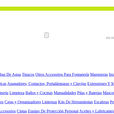
bas De Agua
Tinacos
Otros Accesorios Para Fontanería
Mangueras
Ins
ricas
Apagadores, Contactos, Portalámparas y Clavijas
Extensiones Y M
inería
Limpieza
Baños y Cocinas
Manualidades
Pilas y Baterias
Masco
ios
Cajas y Organizadores
Linternas
Kits De Herramientas
Escaleras
Pe
Accesorios
Cintas
Equipo De Protección Personal
Aceites y Lubricantes