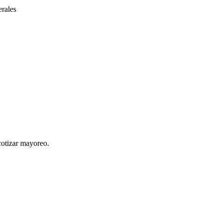
erales
cotizar mayoreo.