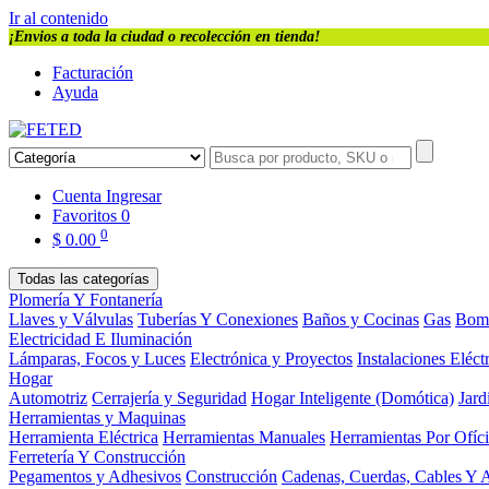
Ir al contenido
¡Envios a toda la ciudad o recolección en tienda!
Facturación
Ayuda
Cuenta
Ingresar
Favoritos
0
0
$
0.00
Todas las categorías
Plomería Y Fontanería
Llaves y Válvulas
Tuberías Y Conexiones
Baños y Cocinas
Gas
Bom
Electricidad E Iluminación
Lámparas, Focos y Luces
Electrónica y Proyectos
Instalaciones Eléct
Hogar
Automotriz
Cerrajería y Seguridad
Hogar Inteligente (Domótica)
Jard
Herramientas y Maquinas
Herramienta Eléctrica
Herramientas Manuales
Herramientas Por Ofíc
Ferretería Y Construcción
Pegamentos y Adhesivos
Construcción
Cadenas, Cuerdas, Cables Y 