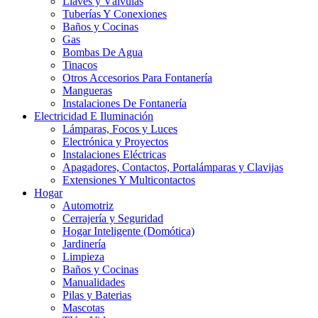
Llaves y Válvulas
Tuberías Y Conexiones
Baños y Cocinas
Gas
Bombas De Agua
Tinacos
Otros Accesorios Para Fontanería
Mangueras
Instalaciones De Fontanería
Electricidad E Iluminación
Lámparas, Focos y Luces
Electrónica y Proyectos
Instalaciones Eléctricas
Apagadores, Contactos, Portalámparas y Clavijas
Extensiones Y Multicontactos
Hogar
Automotriz
Cerrajería y Seguridad
Hogar Inteligente (Domótica)
Jardinería
Limpieza
Baños y Cocinas
Manualidades
Pilas y Baterias
Mascotas