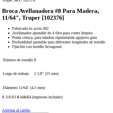
Truper
SKU 102376
Broca Avellanadora #8 Para Madera,
11/64", Truper [102376]
Fabricada en acero M2
Avellanador ajustable de 4 filos para cortes limpios
Punta cónica, para taladrar rápidamente agujeros guía
Profundidad ajustable para diferentes longitudes de tornillo
Fijación con tornillo hexagonal
Número de tornillo
8
Largo de trabajo
2 1/8" (55 mm)
Diámetro
11/64" (4.5 mm)
$
118.63
$
118.63
(impuesto incluido)
Agregar al carrito