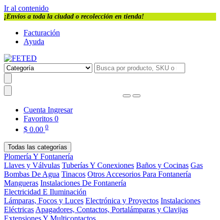
Ir al contenido
¡Envios a toda la ciudad o recolección en tienda!
Facturación
Ayuda
Cuenta
Ingresar
Favoritos
0
0
$
0.00
Todas las categorías
Plomería Y Fontanería
Llaves y Válvulas
Tuberías Y Conexiones
Baños y Cocinas
Gas
Bombas De Agua
Tinacos
Otros Accesorios Para Fontanería
Mangueras
Instalaciones De Fontanería
Electricidad E Iluminación
Lámparas, Focos y Luces
Electrónica y Proyectos
Instalaciones
Eléctricas
Apagadores, Contactos, Portalámparas y Clavijas
Extensiones Y Multicontactos