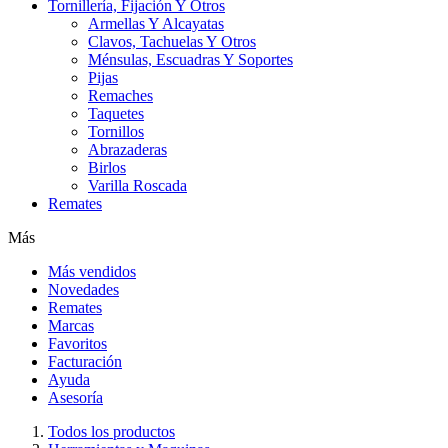
Tornillería, Fijación Y Otros
Armellas Y Alcayatas
Clavos, Tachuelas Y Otros
Ménsulas, Escuadras Y Soportes
Pijas
Remaches
Taquetes
Tornillos
Abrazaderas
Birlos
Varilla Roscada
Remates
Más
Más vendidos
Novedades
Remates
Marcas
Favoritos
Facturación
Ayuda
Asesoría
Todos los productos