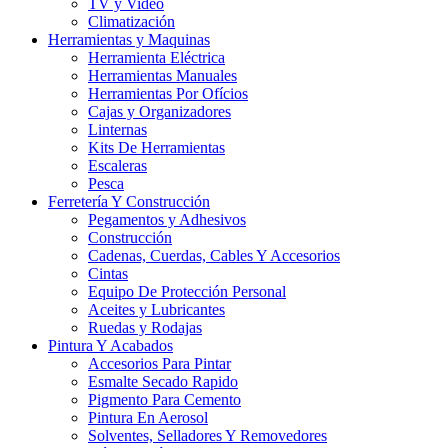
TV y Video
Climatización
Herramientas y Maquinas
Herramienta Eléctrica
Herramientas Manuales
Herramientas Por Ofícios
Cajas y Organizadores
Linternas
Kits De Herramientas
Escaleras
Pesca
Ferretería Y Construcción
Pegamentos y Adhesivos
Construcción
Cadenas, Cuerdas, Cables Y Accesorios
Cintas
Equipo De Protección Personal
Aceites y Lubricantes
Ruedas y Rodajas
Pintura Y Acabados
Accesorios Para Pintar
Esmalte Secado Rapido
Pigmento Para Cemento
Pintura En Aerosol
Solventes, Selladores Y Removedores