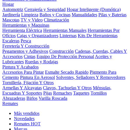
Hogar
Automotriz
Cerrajería y Seguridad
Hogar Inteligente (Domótica)
Jardinería
Limpieza
Baños y Cocinas
Manualidades
Pilas y Baterias
Mascotas
TV y Video
Climatización
Herramientas y Maquinas
Herramienta Eléctrica
Herramientas Manuales
Herramientas Por
Ofícios
Cajas y Organizadores
Linternas
Kits De Herramientas
Escaleras
Pesca
Ferretería Y Construcción
Pegamentos y Adhesivos
Construcción
Cadenas, Cuerdas, Cables Y
Accesorios
Cintas
Equipo De Protección Personal
Aceites y
Lubricantes
Ruedas y Rodajas
Pintura Y Acabados
Accesorios Para Pintar
Esmalte Secado Rapido
Pigmento Para
Cemento
Pintura En Aerosol
Solventes, Selladores Y Removedores
Tornillería, Fijación Y Otros
Armellas Y Alcayatas
Clavos, Tachuelas Y Otros
Ménsulas,
Escuadras Y Soportes
Pijas
Remaches
Taquetes
Tornillos
Abrazaderas
Birlos
Varilla Roscada
Remates
Más vendidos
Novedades
Remates
HOT
Marcas