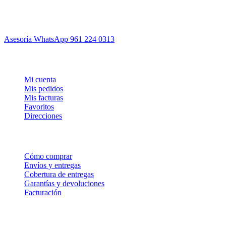
Tu ferretería de confianza en Tuxtla Gutiérrez. Envío mismo día,
asesoría experta y garantía total.
Asesoría WhatsApp
961 224 0313
Mi cuenta
Mi cuenta
Mis pedidos
Mis facturas
Favoritos
Direcciones
Comprar
Cómo comprar
Envíos y entregas
Cobertura de entregas
Garantías y devoluciones
Facturación
Empresa