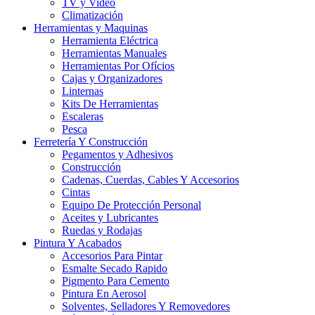
TV y Video
Climatización
Herramientas y Maquinas
Herramienta Eléctrica
Herramientas Manuales
Herramientas Por Ofícios
Cajas y Organizadores
Linternas
Kits De Herramientas
Escaleras
Pesca
Ferretería Y Construcción
Pegamentos y Adhesivos
Construcción
Cadenas, Cuerdas, Cables Y Accesorios
Cintas
Equipo De Protección Personal
Aceites y Lubricantes
Ruedas y Rodajas
Pintura Y Acabados
Accesorios Para Pintar
Esmalte Secado Rapido
Pigmento Para Cemento
Pintura En Aerosol
Solventes, Selladores Y Removedores