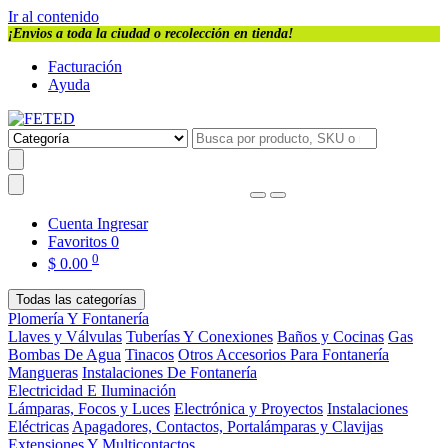
Ir al contenido
¡Envios a toda la ciudad o recolección en tienda!
Facturación
Ayuda
Cuenta
Ingresar
Favoritos
0
0
$
0.00
Todas las categorías
Plomería Y Fontanería
Llaves y Válvulas
Tuberías Y Conexiones
Baños y Cocinas
Gas
Bombas De Agua
Tinacos
Otros Accesorios Para Fontanería
Mangueras
Instalaciones De Fontanería
Electricidad E Iluminación
Lámparas, Focos y Luces
Electrónica y Proyectos
Instalaciones
Eléctricas
Apagadores, Contactos, Portalámparas y Clavijas
Extensiones Y Multicontactos