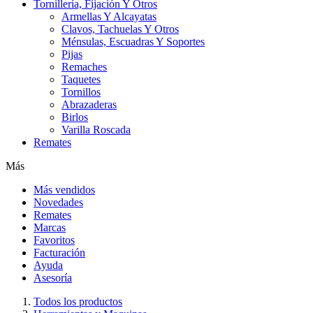
Tornillería, Fijación Y Otros
Armellas Y Alcayatas
Clavos, Tachuelas Y Otros
Ménsulas, Escuadras Y Soportes
Pijas
Remaches
Taquetes
Tornillos
Abrazaderas
Birlos
Varilla Roscada
Remates
Más
Más vendidos
Novedades
Remates
Marcas
Favoritos
Facturación
Ayuda
Asesoría
Todos los productos