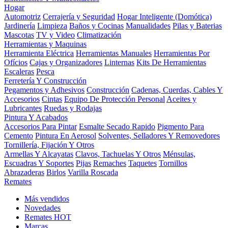
Hogar
Automotriz
Cerrajería y Seguridad
Hogar Inteligente (Domótica)
Jardinería
Limpieza
Baños y Cocinas
Manualidades
Pilas y Baterias
Mascotas
TV y Video
Climatización
Herramientas y Maquinas
Herramienta Eléctrica
Herramientas Manuales
Herramientas Por
Ofícios
Cajas y Organizadores
Linternas
Kits De Herramientas
Escaleras
Pesca
Ferretería Y Construcción
Pegamentos y Adhesivos
Construcción
Cadenas, Cuerdas, Cables Y
Accesorios
Cintas
Equipo De Protección Personal
Aceites y
Lubricantes
Ruedas y Rodajas
Pintura Y Acabados
Accesorios Para Pintar
Esmalte Secado Rapido
Pigmento Para
Cemento
Pintura En Aerosol
Solventes, Selladores Y Removedores
Tornillería, Fijación Y Otros
Armellas Y Alcayatas
Clavos, Tachuelas Y Otros
Ménsulas,
Escuadras Y Soportes
Pijas
Remaches
Taquetes
Tornillos
Abrazaderas
Birlos
Varilla Roscada
Remates
Más vendidos
Novedades
Remates
HOT
Marcas