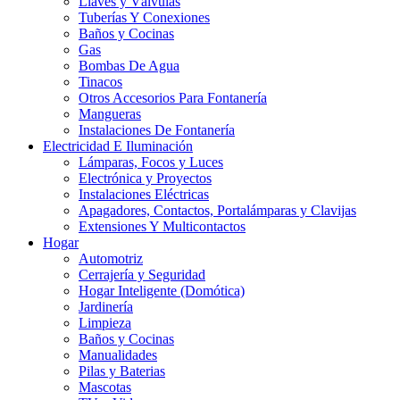
Llaves y Válvulas
Tuberías Y Conexiones
Baños y Cocinas
Gas
Bombas De Agua
Tinacos
Otros Accesorios Para Fontanería
Mangueras
Instalaciones De Fontanería
Electricidad E Iluminación
Lámparas, Focos y Luces
Electrónica y Proyectos
Instalaciones Eléctricas
Apagadores, Contactos, Portalámparas y Clavijas
Extensiones Y Multicontactos
Hogar
Automotriz
Cerrajería y Seguridad
Hogar Inteligente (Domótica)
Jardinería
Limpieza
Baños y Cocinas
Manualidades
Pilas y Baterias
Mascotas