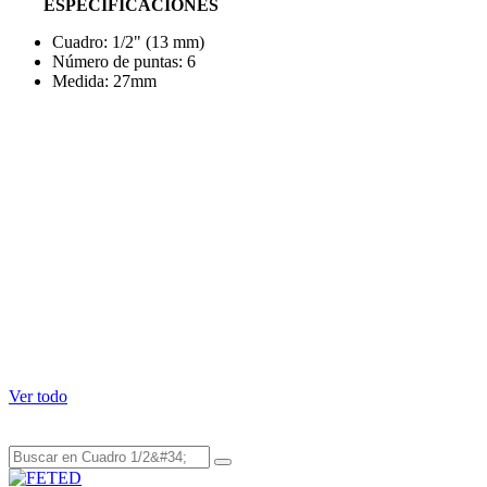
ESPECIFICACIONES
Cuadro: 1/2" (13 mm)
Número de puntas: 6
Medida: 27mm
P
Envío y garantía
Envío el mismo día en Tuxtla si pides antes de las 2pm.
Devolución completa dentro de los 30 días.
Garantía contra defectos de fábrica según el fabricante.
¿Dudas? Asesoría por WhatsApp con un experto.
Estos productos podrían interesarle
Ver todo
Su snippet dinámico aparecerá aquí... Este mensaje aparece porque
no proporcionó ni el filtro ni la plantilla a usar.