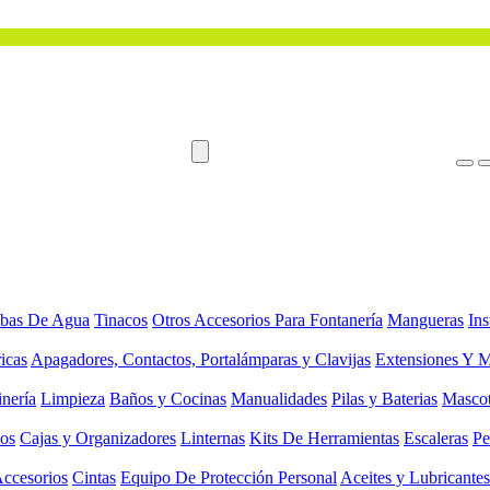
bas De Agua
Tinacos
Otros Accesorios Para Fontanería
Mangueras
Ins
ricas
Apagadores, Contactos, Portalámparas y Clavijas
Extensiones Y M
inería
Limpieza
Baños y Cocinas
Manualidades
Pilas y Baterias
Masco
ios
Cajas y Organizadores
Linternas
Kits De Herramientas
Escaleras
Pe
Accesorios
Cintas
Equipo De Protección Personal
Aceites y Lubricantes