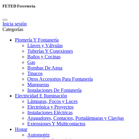
FETED Ferretería
Inicia sesión
Categorías
Plomería Y Fontanería
Llaves y Válvulas
Tuberías Y Conexiones
Baños y Cocinas
Gas
Bombas De Agua
Tinacos
Otros Accesorios Para Fontanería
Mangueras
Instalaciones De Fontanería
Electricidad E Iluminación
Lámparas, Focos y Luces
Electrónica y Proyectos
Instalaciones Eléctricas
Apagadores, Contactos, Portalámparas y Clavijas
Extensiones Y Multicontactos
Hogar
Automotriz