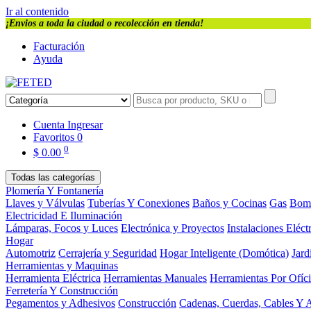
Ir al contenido
¡Envios a toda la ciudad o recolección en tienda!
Facturación
Ayuda
Cuenta
Ingresar
Favoritos
0
0
$
0.00
Todas las categorías
Plomería Y Fontanería
Llaves y Válvulas
Tuberías Y Conexiones
Baños y Cocinas
Gas
Bom
Electricidad E Iluminación
Lámparas, Focos y Luces
Electrónica y Proyectos
Instalaciones Eléct
Hogar
Automotriz
Cerrajería y Seguridad
Hogar Inteligente (Domótica)
Jard
Herramientas y Maquinas
Herramienta Eléctrica
Herramientas Manuales
Herramientas Por Ofíc
Ferretería Y Construcción
Pegamentos y Adhesivos
Construcción
Cadenas, Cuerdas, Cables Y 