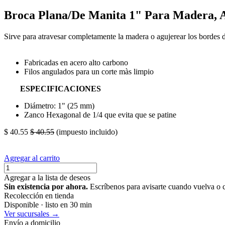
Broca Plana/De Manita 1" Para Madera, A
Sirve para atravesar completamente la madera o agujerear los bordes d
Fabricadas en acero alto carbono
Filos angulados para un corte màs limpio
ESPECIFICACIONES
Diámetro: 1" (25 mm)
Zanco Hexagonal de 1/4 que evita que se patine
$
40.55
$
40.55
(impuesto incluido)
Agregar al carrito
Agregar a la lista de deseos
Sin existencia por ahora.
Escríbenos para avisarte cuando vuelva o 
Recolección en tienda
Disponible · listo en 30 min
Ver sucursales →
Envío a domicilio