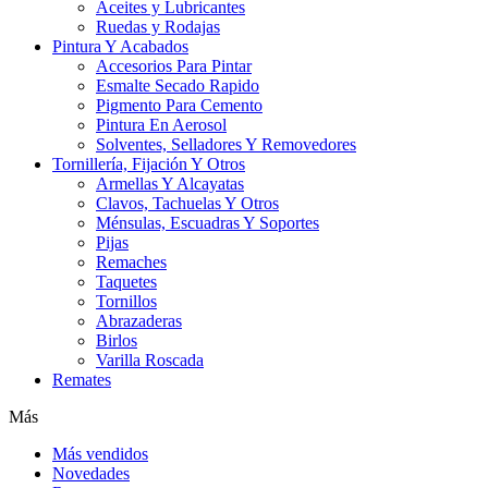
Aceites y Lubricantes
Ruedas y Rodajas
Pintura Y Acabados
Accesorios Para Pintar
Esmalte Secado Rapido
Pigmento Para Cemento
Pintura En Aerosol
Solventes, Selladores Y Removedores
Tornillería, Fijación Y Otros
Armellas Y Alcayatas
Clavos, Tachuelas Y Otros
Ménsulas, Escuadras Y Soportes
Pijas
Remaches
Taquetes
Tornillos
Abrazaderas
Birlos
Varilla Roscada
Remates
Más
Más vendidos
Novedades