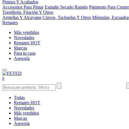
Pintura Y Acabados
Accesorios Para Pintar
Esmalte Secado Rapido
Pigmento Para Cemen
Tornillería, Fijación Y Otros
Armellas Y Alcayatas
Clavos, Tachuelas Y Otros
Ménsulas, Escuadra
Remates
Más vendidos
Novedades
Remates
HOT
Marcas
Para tu casa
Asesoría
0
Todas
Remates
HOT
Novedades
Más vendidos
Marcas
Asesoría