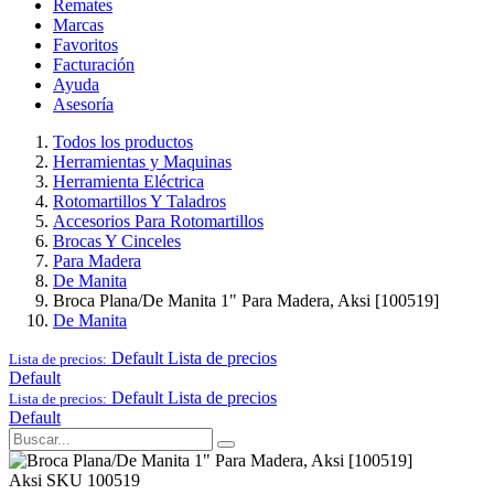
Remates
Marcas
Favoritos
Facturación
Ayuda
Asesoría
Todos los productos
Herramientas y Maquinas
Herramienta Eléctrica
Rotomartillos Y Taladros
Accesorios Para Rotomartillos
Brocas Y Cinceles
Para Madera
De Manita
Broca Plana/De Manita 1" Para Madera, Aksi [100519]
De Manita
Default
Lista de precios
Lista de precios:
Default
Default
Lista de precios
Lista de precios:
Default
Aksi
SKU 100519