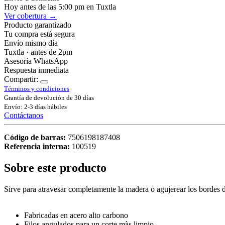
Hoy antes de las 5:00 pm en Tuxtla
Ver cobertura →
Producto garantizado
Tu compra está segura
Envío mismo día
Tuxtla · antes de 2pm
Asesoría WhatsApp
Respuesta inmediata
Compartir:
Términos y condiciones
Grantía de devolución de 30 días
Envío: 2-3 días hábiles
Contáctanos
Código de barras:
7506198187408
Referencia interna:
100519
Sobre este producto
Sirve para atravesar completamente la madera o agujerear los bordes d
Fabricadas en acero alto carbono
Filos angulados para un corte màs limpio