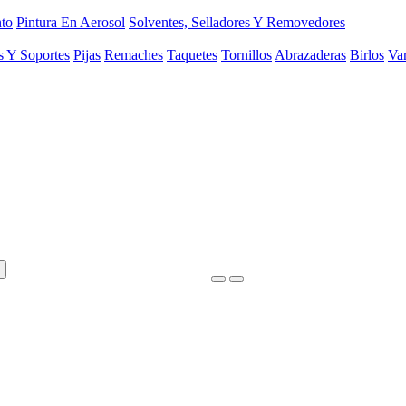
to
Pintura En Aerosol
Solventes, Selladores Y Removedores
s Y Soportes
Pijas
Remaches
Taquetes
Tornillos
Abrazaderas
Birlos
Var