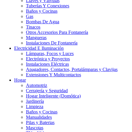
Llaves y Válvulas
Tuberías Y Conexiones
Baños y Cocinas
Gas
Bombas De Agua
Tinacos
Otros Accesorios Para Fontanería
Mangueras
Instalaciones De Fontanería
Electricidad E Iluminación
Lámparas, Focos y Luces
Electrónica y Proyectos
Instalaciones Eléctricas
Apagadores, Contactos, Portalámparas y Clavijas
Extensiones Y Multicontactos
Hogar
Automotriz
Cerrajería y Seguridad
Hogar Inteligente (Domótica)
Jardinería
Limpieza
Baños y Cocinas
Manualidades
Pilas y Baterias
Mascotas