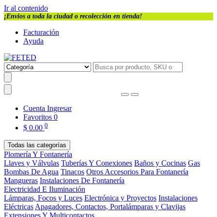
Ir al contenido
¡Envios a toda la ciudad o recolección en tienda!
Facturación
Ayuda
Cuenta
Ingresar
Favoritos
0
0
$
0.00
Todas las categorías
Plomería Y Fontanería
Llaves y Válvulas
Tuberías Y Conexiones
Baños y Cocinas
Gas
Bombas De Agua
Tinacos
Otros Accesorios Para Fontanería
Mangueras
Instalaciones De Fontanería
Electricidad E Iluminación
Lámparas, Focos y Luces
Electrónica y Proyectos
Instalaciones
Eléctricas
Apagadores, Contactos, Portalámparas y Clavijas
Extensiones Y Multicontactos