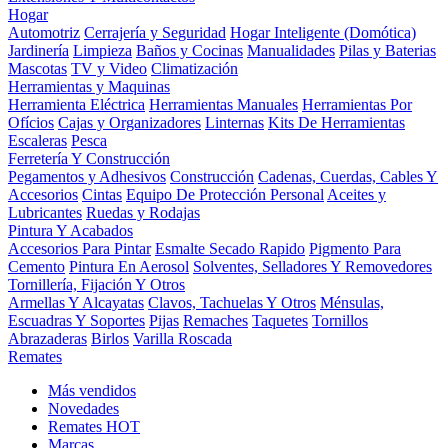
Hogar
Automotriz
Cerrajería y Seguridad
Hogar Inteligente (Domótica)
Jardinería
Limpieza
Baños y Cocinas
Manualidades
Pilas y Baterias
Mascotas
TV y Video
Climatización
Herramientas y Maquinas
Herramienta Eléctrica
Herramientas Manuales
Herramientas Por
Ofícios
Cajas y Organizadores
Linternas
Kits De Herramientas
Escaleras
Pesca
Ferretería Y Construcción
Pegamentos y Adhesivos
Construcción
Cadenas, Cuerdas, Cables Y
Accesorios
Cintas
Equipo De Protección Personal
Aceites y
Lubricantes
Ruedas y Rodajas
Pintura Y Acabados
Accesorios Para Pintar
Esmalte Secado Rapido
Pigmento Para
Cemento
Pintura En Aerosol
Solventes, Selladores Y Removedores
Tornillería, Fijación Y Otros
Armellas Y Alcayatas
Clavos, Tachuelas Y Otros
Ménsulas,
Escuadras Y Soportes
Pijas
Remaches
Taquetes
Tornillos
Abrazaderas
Birlos
Varilla Roscada
Remates
Más vendidos
Novedades
Remates
HOT
Marcas