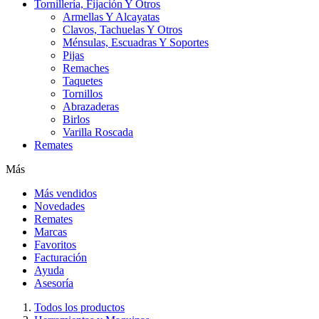
Tornillería, Fijación Y Otros
Armellas Y Alcayatas
Clavos, Tachuelas Y Otros
Ménsulas, Escuadras Y Soportes
Pijas
Remaches
Taquetes
Tornillos
Abrazaderas
Birlos
Varilla Roscada
Remates
Más
Más vendidos
Novedades
Remates
Marcas
Favoritos
Facturación
Ayuda
Asesoría
Todos los productos