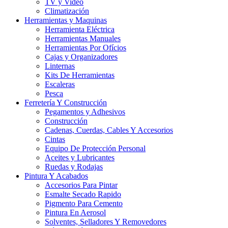
TV y Video
Climatización
Herramientas y Maquinas
Herramienta Eléctrica
Herramientas Manuales
Herramientas Por Ofícios
Cajas y Organizadores
Linternas
Kits De Herramientas
Escaleras
Pesca
Ferretería Y Construcción
Pegamentos y Adhesivos
Construcción
Cadenas, Cuerdas, Cables Y Accesorios
Cintas
Equipo De Protección Personal
Aceites y Lubricantes
Ruedas y Rodajas
Pintura Y Acabados
Accesorios Para Pintar
Esmalte Secado Rapido
Pigmento Para Cemento
Pintura En Aerosol
Solventes, Selladores Y Removedores